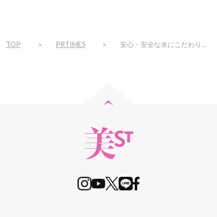
TOP
PRTIMES
安心・安全な水にこだわり独自の製法で作り上げた、ナノコロイド化シリカ水「NCマルチシリカ」を、全国のドクターリセラ取扱いサロンにて、4/11(金)より発売開始！