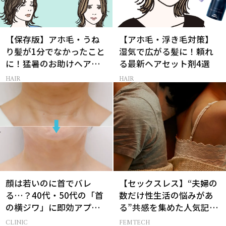
【保存版】アホ毛・うね
【アホ毛・浮き毛対策】
り髪が1分でなかったこと
湿気で広がる髪に！頼れ
に！猛暑のお助けヘアア
る最新ヘアセット剤4選
イテム16選
HAIR
HAIR
顔は若いのに首でバレ
【セックスレス】“夫婦の
る…？40代・50代の「首
数だけ性生活の悩みがあ
の横ジワ」に即効アプロ
る”共感を集めた人気記事
ーチする最新美容医療と
10選
CLINIC
FEMTECH