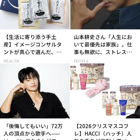
【生活に寄り添う手土
山本耕史さん「人生にお
産】イメージコンサルタ
いて最優先は家族」。仕
ントが真心で選んだ、相
事も無欲に、ストレスを
手に本当に喜ばれるギフ
溜めない生き方
HEALTH
PEOPLE
ト3選
「後悔してもいい」72万
【2026クリスマスコフ
人の頂点から歌手へ——
レ】HACCI（ハッチ）人