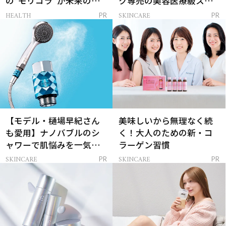
の“モリコラ”が未来のキ
ク専売の美容医療級スキ
レイを連れてくる！
ンケア」
HEALTH
SKINCARE
PR
PR
【モデル・樋場早紀さん
美味しいから無理なく続
も愛用】ナノバブルのシ
く！大人のための新・コ
ャワーで肌悩みを一気に
ラーゲン習慣
解決
SKINCARE
SKINCARE
PR
PR