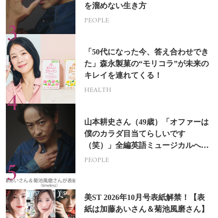
を溜めない生き方
PEOPLE
「50代になった今、答え合わせでき
た」森永製菓の“モリコラ”が未来の
キレイを連れてくる！
HEALTH
山本耕史さん（49歳）「オファーは
僕のカラダ目当てらしいです
（笑）」全編英語ミュージカルへの
挑戦
PEOPLE
美ST 2026年10月号表紙解禁！【表
紙は加藤あいさん＆菊池風磨さん】