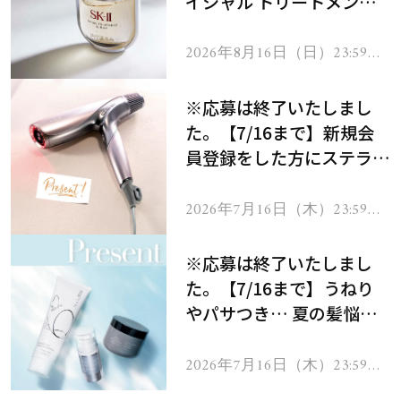
イシャル トリートメント
セラムをプレゼント！
2026年8月16日（日）23:59ま
で
※応募は終了いたしまし
た。【7/16まで】新規会
員登録をした方にステラボ
ーテのシャインリバース
ヘアドライヤー ジュエル
2026年7月16日（木）23:59ま
で
をプレゼント！
※応募は終了いたしまし
た。【7/16まで】うねり
やパサつき… 夏の髪悩み
を解消するヘアケアアイテ
ムを13名様にプレゼン
2026年7月16日（木）23:59ま
で
ト！