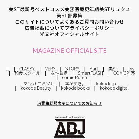
美ST最新号
ベストコスメ
美容医療
更年期
美STリュクス
美ST部募集
このサイトについて
よくあるご質問
お問い合わせ
広告掲載について
プライバシーポリシー
光文社オフィシャルサイト
MAGAZINE OFFICIAL SITE
JJ
CLASSY.
VERY
STORY
Mart
美ST
bis
和食スタイル
女性自身
SmartFLASH
COMIC熱帯
comic Pureri
マンガ コミソル
本がすき。
kokode.jp
kokode Beauty
kokode books
kokode digital
消費税総額表示についてのお知らせ