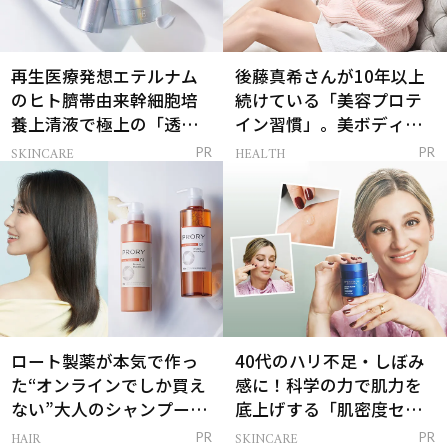
再生医療発想エテルナム
後藤真希さんが10年以上
のヒト臍帯由来幹細胞培
続けている「美容プロテ
養上清液で極上の「透明
イン習慣」。美ボディを
感ハリ肌」へ
支える朝ルーティンと
SKINCARE
HEALTH
PR
PR
は？
ロート製薬が本気で作っ
40代のハリ不足・しぼみ
た“オンラインでしか買え
感に！科学の力で肌力を
ない”大人のシャンプー＆
底上げする「肌密度セラ
トリートメントって？
ム」
HAIR
SKINCARE
PR
PR