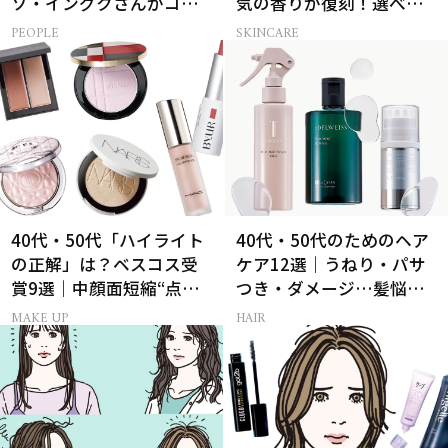
ソ・イングクさんがコツ
気の香りが復刻！選べる
コツ頑張れる原動力とは
コフレが楽しい♡
PEOPLE
SKINCARE
40代・50代「ハイライト
40代・50代のためのヘア
の正解」は？ベスコス受
ケア12選｜うねり・パサ
賞9選｜中顔面短縮“点置
つき・ダメージ…髪悩み
き”メイク法も
から選ぶベスコス受賞コ
MAKE UP
HAIR
スメ