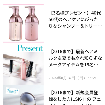
【3名様プレゼント】40代
50代のヘアケアにぴった
りなシャンプー＆トリート
メントで、うねり悩みに対
処！
【8/16まで】最新ヘアミ
ルク＆夏でも崩れ知らずな
メークアイテムを19名様
にプレゼント！
2026年8月16日（日）23:59ま
で
【8/16まで】新規会員登
録をした方にSK-Ⅱの フェ