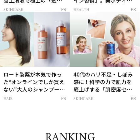
養上清液で極上の「透明
イン習慣」。美ボディを
感ハリ肌」へ
支える朝ルーティンと
SKINCARE
HEALTH
PR
PR
は？
ロート製薬が本気で作っ
40代のハリ不足・しぼみ
た“オンラインでしか買え
感に！科学の力で肌力を
ない”大人のシャンプー＆
底上げする「肌密度セラ
トリートメントって？
ム」
HAIR
SKINCARE
PR
PR
RANKING