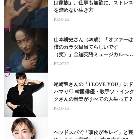
は家族」。仕事も無欲に、ストレス
を溜めない生き方
PEOPLE
山本耕史さん（49歳）「オファーは
僕のカラダ目当てらしいです
（笑）」全編英語ミュージカルへの
挑戦
PEOPLE
尾崎豊さんの「I LOVE YOU」にド
ハマり♡ 韓国俳優・歌手ソ・イング
クさんの音楽がすべての人生って？
PEOPLE
ヘッドスパで「頭皮がキレイ」と褒