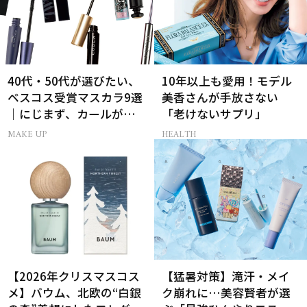
40代・50代が選びたい、
10年以上も愛用！モデル
ベスコス受賞マスカラ9選
美香さんが手放さない
｜にじまず、カールが続
「老けないサプリ」
く名品
MAKE UP
HEALTH
【2026年クリスマスコス
【猛暑対策】滝汗・メイ
メ】バウム、北欧の“白銀
ク崩れに…美容賢者が選