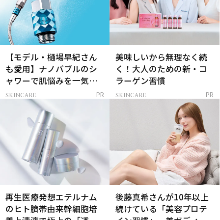
【モデル・樋場早紀さん
美味しいから無理なく続
も愛用】ナノバブルのシ
く！大人のための新・コ
ャワーで肌悩みを一気に
ラーゲン習慣
解決
SKINCARE
SKINCARE
PR
PR
再生医療発想エテルナム
後藤真希さんが10年以上
のヒト臍帯由来幹細胞培
続けている「美容プロテ