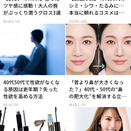
ツヤ感に感動！大人の唇
シミ・シワ・たるみに…
がぷっくり潤うグロス3選
本当に頼れるコスメは？
ベスコス受賞スキンケア
MAKE UP
SKINCARE
21選
40代50代で性欲がなくな
「昔より鼻が大きくなっ
る原因は更年期？失った
た？」40代・50代の“鼻
性欲を高める方法
の肥大化”を解消する立体
小鼻メイク
HEALTH
MAKE UP