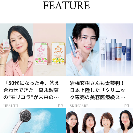
FEATURE
「50代になった今、答え
岩橋玄樹さんも太鼓判！
合わせできた」森永製菓
日本上陸した「クリニッ
の“モリコラ”が未来のキ
ク専売の美容医療級スキ
レイを連れてくる！
ンケア」
HEALTH
SKINCARE
PR
PR