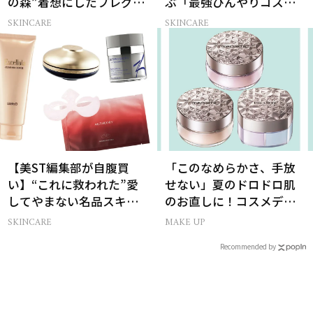
の森”着想にしたフレグラ
ぶ「最強ひんやりコス
ンス＆ハンドクリーム
メ」26選
SKINCARE
SKINCARE
【美ST編集部が自腹買
「このなめらかさ、手放
い】“これに救われた”愛
せない」夏のドロドロ肌
してやまない名品スキン
のお直しに！コスメデコ
ケア6選
ルテのパウダーが想像以
SKINCARE
MAKE UP
上に優秀
Recommended by