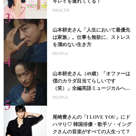
キレイを連れてくる！
HEALTH
山本耕史さん「人生において最優先
は家族」。仕事も無欲に、ストレス
を溜めない生き方
PEOPLE
山本耕史さん（49歳）「オファーは
僕のカラダ目当てらしいです
（笑）」全編英語ミュージカルへの
挑戦
PEOPLE
尾崎豊さんの「I LOVE YOU」にド
ハマり♡ 韓国俳優・歌手ソ・イング
クさんの音楽がすべての人生って？