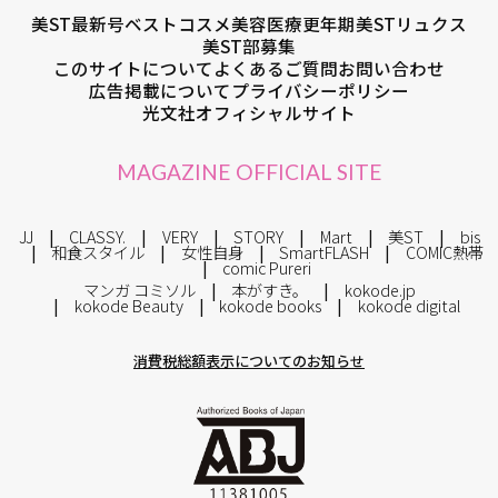
美ST最新号
ベストコスメ
美容医療
更年期
美STリュクス
美ST部募集
このサイトについて
よくあるご質問
お問い合わせ
広告掲載について
プライバシーポリシー
光文社オフィシャルサイト
MAGAZINE OFFICIAL SITE
JJ
CLASSY.
VERY
STORY
Mart
美ST
bis
和食スタイル
女性自身
SmartFLASH
COMIC熱帯
comic Pureri
マンガ コミソル
本がすき。
kokode.jp
kokode Beauty
kokode books
kokode digital
消費税総額表示についてのお知らせ