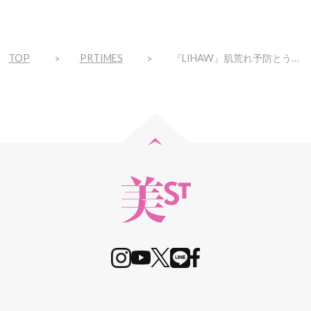
TOP
PRTIMES
『LIHAW』肌荒れ予防とうるおい透明肌へ導く2種のシートマスクがさらに進化！3月24日（月）よりパワーアップリニューアル発売！