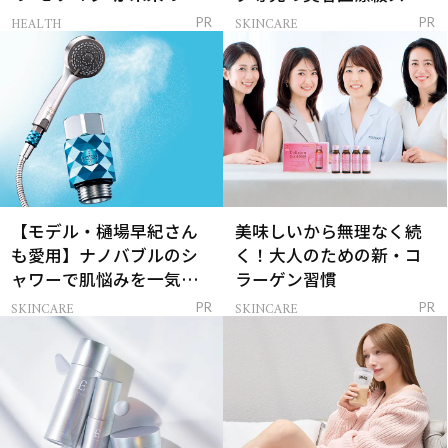
レイを連れてくる！
ンケア」
HEALTH
SKINCARE
PR
PR
【モデル・樋場早紀さん
美味しいから無理なく続
も愛用】ナノバブルのシ
く！大人のための新・コ
ャワーで肌悩みを一気に
ラーゲン習慣
解決
SKINCARE
SKINCARE
PR
PR