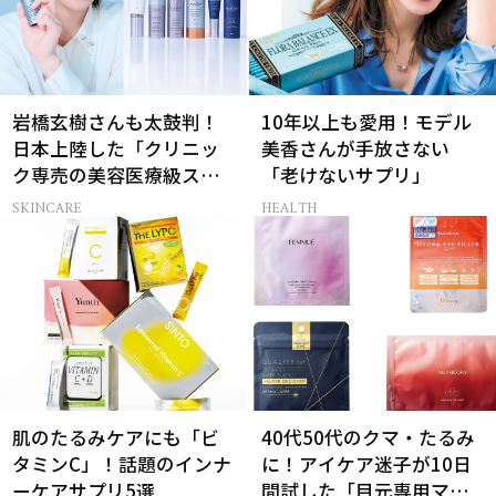
岩橋玄樹さんも太鼓判！
10年以上も愛用！モデル
日本上陸した「クリニッ
美香さんが手放さない
ク専売の美容医療級スキ
「老けないサプリ」
ンケア」
SKINCARE
HEALTH
肌のたるみケアにも「ビ
40代50代のクマ・たるみ
タミンC」！話題のインナ
に！アイケア迷子が10日
ーケアサプリ5選
間試した「目元専用マス