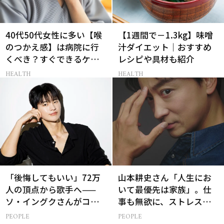
40代50代女性に多い【喉
【1週間で－1.3kg】味噌
のつかえ感】は病院に行
汁ダイエット｜おすすめ
くべき？すぐできるケア5
レシピや具材も紹介
選も！
HEALTH
HEALTH
「後悔してもいい」72万
山本耕史さん「人生にお
人の頂点から歌手へ——
いて最優先は家族」。仕
ソ・イングクさんがコツ
事も無欲に、ストレスを
コツ頑張れる原動力とは
溜めない生き方
PEOPLE
PEOPLE