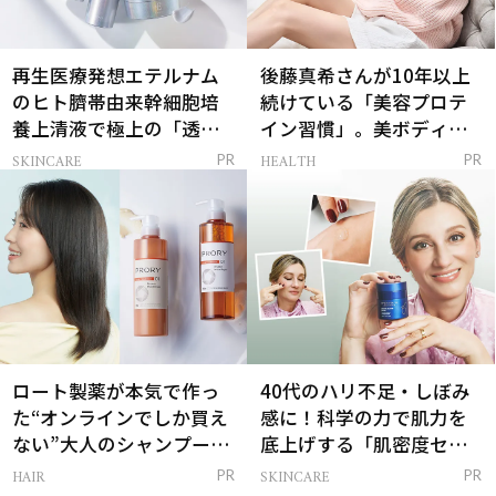
再生医療発想エテルナム
後藤真希さんが10年以上
のヒト臍帯由来幹細胞培
続けている「美容プロテ
養上清液で極上の「透明
イン習慣」。美ボディを
感ハリ肌」へ
支える朝ルーティンと
SKINCARE
HEALTH
PR
PR
は？
ロート製薬が本気で作っ
40代のハリ不足・しぼみ
た“オンラインでしか買え
感に！科学の力で肌力を
ない”大人のシャンプー＆
底上げする「肌密度セラ
トリートメントって？
ム」
HAIR
SKINCARE
PR
PR