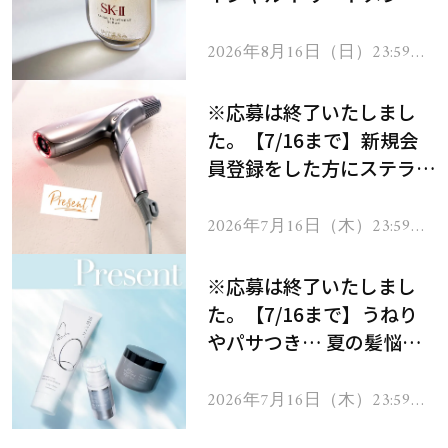
セラムをプレゼント！
2026年8月16日（日）23:59ま
で
※応募は終了いたしまし
た。【7/16まで】新規会
員登録をした方にステラボ
ーテのシャインリバース
ヘアドライヤー ジュエル
2026年7月16日（木）23:59ま
で
をプレゼント！
※応募は終了いたしまし
た。【7/16まで】うねり
やパサつき… 夏の髪悩み
を解消するヘアケアアイテ
ムを13名様にプレゼン
2026年7月16日（木）23:59ま
で
ト！