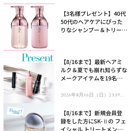
【3名様プレゼント】40代
50代のヘアケアにぴった
りなシャンプー＆トリート
メントで、うねり悩みに対
処！
【8/16まで】最新ヘアミ
ルク＆夏でも崩れ知らずな
メークアイテムを19名様
にプレゼント！
2026年8月16日（日）23:59ま
で
【8/16まで】新規会員登
録をした方にSK-Ⅱの フェ
イシャル トリートメント