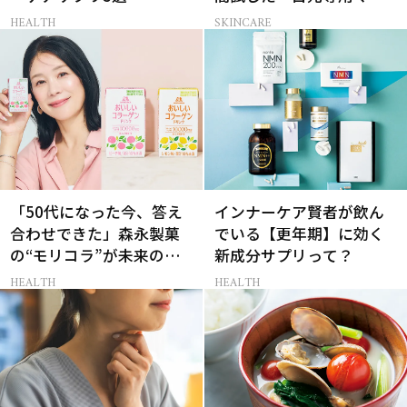
ク」4選
HEALTH
SKINCARE
「50代になった今、答え
インナーケア賢者が飲ん
合わせできた」森永製菓
でいる【更年期】に効く
の“モリコラ”が未来のキ
新成分サプリって？
レイを連れてくる！
HEALTH
HEALTH