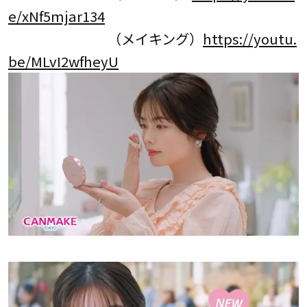
e/xNf5mjar134
（メイキング）
https://youtu.
be/MLvI2wfheyU