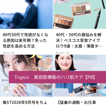
40代50代で性欲がなくな
40代・50代の眉悩みを解
る原因は更年期？失った
決！ベスコス受賞アイブ
性欲を高める方法
ロウ9選｜太眉・薄眉タイ
プ別の描き方
HEALTH
MAKE UP
Topics
美容医療級のハリ肌ケア
【PR】
美ST2026年9月号をちょ
【猛暑の通勤・お仕事