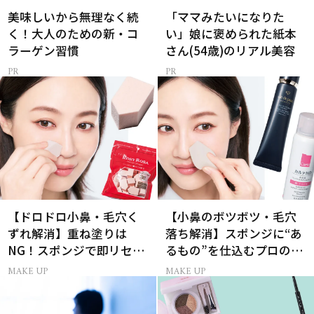
美味しいから無理なく続
「ママみたいになりた
く！大人のための新・コ
い」娘に褒められた紙本
ラーゲン習慣
さん(54歳)のリアル美容
【ドロドロ小鼻・毛穴く
【小鼻のボツボツ・毛穴
ずれ解消】重ね塗りは
落ち解消】スポンジに“あ
NG！スポンジで即リセッ
るもの”を仕込むプロの超
トするプロ技
簡単メイクテク
MAKE UP
MAKE UP