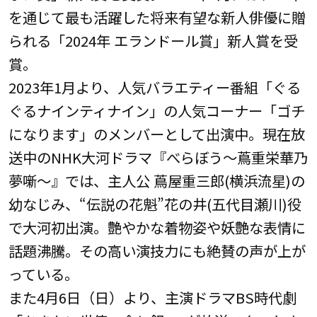
を通じて最も活躍した将来有望な新人俳優に贈
られる「2024年 エランドール賞」新人賞を受
賞。
2023年1月より、人気バラエティー番組「ぐる
ぐるナインティナイン」の人気コーナー「ゴチ
になります」のメンバーとして出演中。現在放
送中のNHK大河ドラマ『べらぼう～蔦重栄華乃
夢噺～』では、主人公 蔦屋重三郎(横浜流星)の
幼なじみ、“伝説の花魁”花の井(五代目瀬川)役
で大河初出演。艶やかな着物姿や妖艶な表情に
話題沸騰。その高い演技力にも絶賛の声が上が
っている。
また4月6日（日）より、主演ドラマBS時代劇