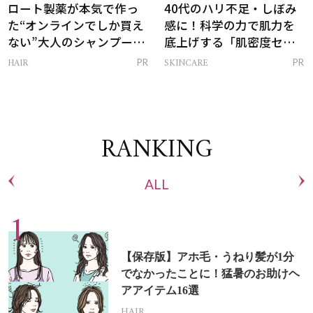
ロート製薬が本気で作っ
40代のハリ不足・しぼみ
た“オンラインでしか買え
感に！科学の力で肌力を
ない”大人のシャンプー＆
底上げする「肌密度セラ
トリートメントって？
ム」
HAIR
SKINCARE
PR
PR
RANKING
ALL
【保存版】アホ毛・うねり髪が1分
でなかったことに！猛暑のお助けヘ
アアイテム16選
HAIR