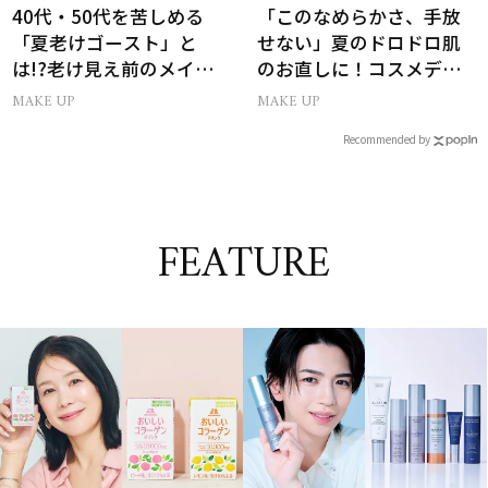
40代・50代を苦しめる
「このなめらかさ、手放
「夏老けゴースト」と
せない」夏のドロドロ肌
は!?老け見え前のメイク
のお直しに！コスメデコ
くずれ＆くすみ対策
ルテのパウダーが想像以
MAKE UP
MAKE UP
上に優秀
Recommended by
FEATURE