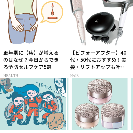
更年期に【痔】が増える
【ビフォーアフター】40
のはなぜ？今日からでき
代・50代におすすめ！美
る予防セルフケア5選
髪・リフトアップも叶う
最新ヘアケア家電3選
HEALTH
HAIR