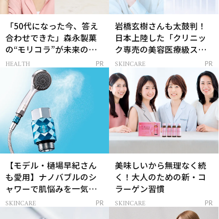
「50代になった今、答え
岩橋玄樹さんも太鼓判！
合わせできた」森永製菓
日本上陸した「クリニッ
の“モリコラ”が未来のキ
ク専売の美容医療級スキ
レイを連れてくる！
ンケア」
HEALTH
SKINCARE
PR
PR
【モデル・樋場早紀さん
美味しいから無理なく続
も愛用】ナノバブルのシ
く！大人のための新・コ
ャワーで肌悩みを一気に
ラーゲン習慣
解決
SKINCARE
SKINCARE
PR
PR