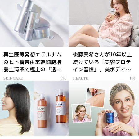
再生医療発想エテルナム
後藤真希さんが10年以上
のヒト臍帯由来幹細胞培
続けている「美容プロテ
養上清液で極上の「透明
イン習慣」。美ボディを
感ハリ肌」へ
支える朝ルーティンと
SKINCARE
HEALTH
PR
PR
は？