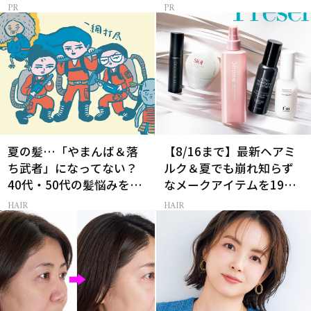
夏の髪…「やまんば＆落
【8/16まで】最新ヘアミ
ち武者」になってない？
ルク＆夏でも崩れ知らず
40代・50代の髪悩みをレ
なメークアイテムを19名
スキューする裏ワザ
様にプレゼント！
HAIR
HAIR