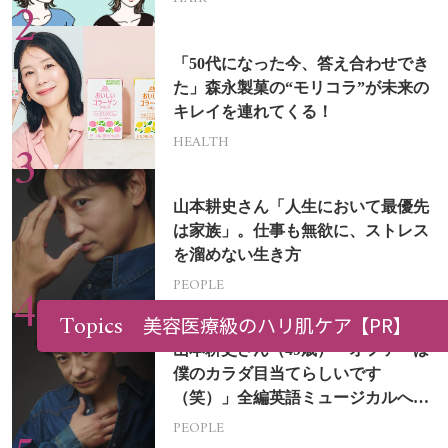
「50代になった今、答え合わせでき
た」森永製菓の“モリコラ”が未来の
キレイを連れてくる！
HEALTH
山本耕史さん「人生において最優先
は家族」。仕事も無欲に、ストレス
を溜めない生き方
PEOPLE
Topics
美容医療級のハリ肌ケア
【PR】
山本耕史さん（49歳）「オファーは
僕のカラダ目当てらしいです
（笑）」全編英語ミュージカルへの
挑戦
PEOPLE