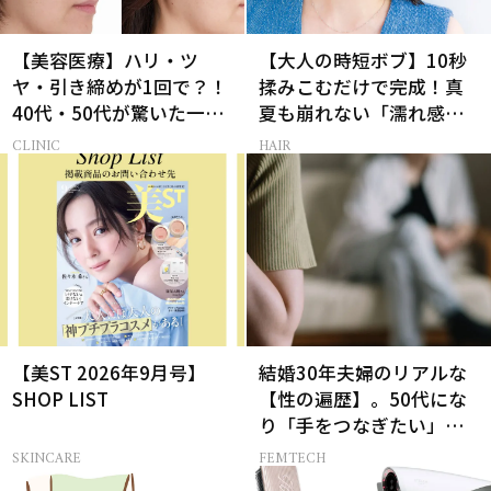
【美容医療】ハリ・ツ
【大人の時短ボブ】10秒
ヤ・引き締めが1回で？！
揉みこむだけで完成！真
40代・50代が驚いた一石
夏も崩れない「濡れ感ハ
三鳥「花珠ピール」とは
ンサムヘア」
CLINIC
HAIR
【美ST 2026年9月号】
結婚30年夫婦のリアルな
SHOP LIST
【性の遍歴】。50代にな
り「手をつなぎたい」と
願う理由とは
SKINCARE
FEMTECH