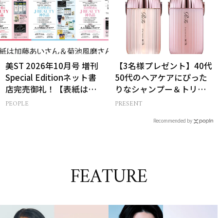
美ST 2026年10月号 増刊
【3名様プレゼント】40代
Special Editionネット書
50代のヘアケアにぴった
店完売御礼！【表紙は加
りなシャンプー＆トリー
藤あいさん＆菊池風磨さ
トメントで、うねり悩み
PEOPLE
PRESENT
ん】
に対処！
Recommended by
FEATURE