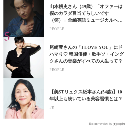
山本耕史さん（49歳）「オファーは
僕のカラダ目当てらしいです
（笑）」全編英語ミュージカルへの
挑戦
PEOPLE
尾崎豊さんの「I LOVE YOU」にド
ハマり♡ 韓国俳優・歌手ソ・イング
クさんの音楽がすべての人生って？
PEOPLE
【美STリュクス紙本さん(54歳)】10
年以上も続いている美容習慣とは？
PR
Recommended by