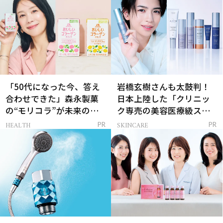
「50代になった今、答え
岩橋玄樹さんも太鼓判！
合わせできた」森永製菓
日本上陸した「クリニッ
の“モリコラ”が未来のキ
ク専売の美容医療級スキ
レイを連れてくる！
ンケア」
HEALTH
SKINCARE
PR
PR