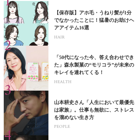
【保存版】アホ毛・うねり髪が1分
でなかったことに！猛暑のお助けヘ
アアイテム16選
HAIR
「50代になった今、答え合わせでき
た」森永製菓の“モリコラ”が未来の
キレイを連れてくる！
HEALTH
山本耕史さん「人生において最優先
は家族」。仕事も無欲に、ストレス
を溜めない生き方
PEOPLE