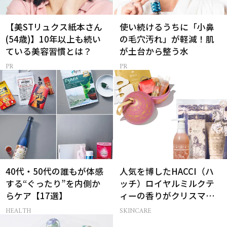
【美STリュクス紙本さん
使い続けるうちに「小鼻
(54歳)】10年以上も続い
の毛穴汚れ」が軽減！肌
ている美容習慣とは？
が土台から整う水
40代・50代の誰もが体感
人気を博したHACCI（ハ
する“ぐったり”を内側か
ッチ）ロイヤルミルクテ
らケア【17選】
ィーの香りがクリスマス
に向けて限定セットで復
HEALTH
SKINCARE
刻！