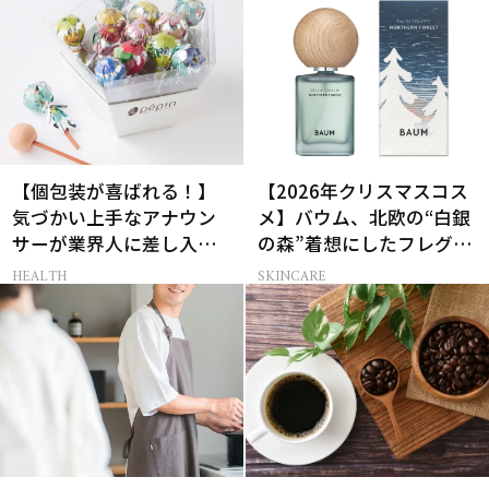
【個包装が喜ばれる！】
【2026年クリスマスコス
気づかい上手なアナウン
メ】バウム、北欧の“白銀
サーが業界人に差し入れ
の森”着想にしたフレグラ
る、気の利いた手土産3選
ンス＆ハンドクリーム
HEALTH
SKINCARE