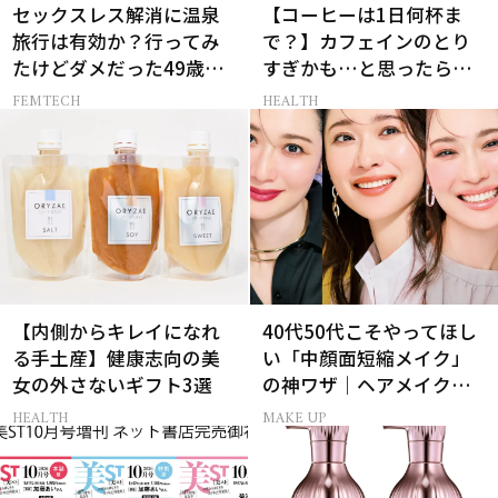
セックスレス解消に温泉
【コーヒーは1日何杯ま
旅行は有効か？行ってみ
で？】カフェインのとり
たけどダメだった49歳妻
すぎかも…と思ったら試
の「思わぬ収穫」
したい工夫5選［医師監
FEMTECH
HEALTH
修］
【内側からキレイになれ
40代50代こそやってほし
る手土産】健康志向の美
い「中顔面短縮メイク」
女の外さないギフト3選
の神ワザ｜ヘアメイク長
井かおりさん直伝
HEALTH
MAKE UP