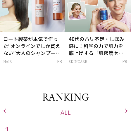
ロート製薬が本気で作っ
40代のハリ不足・しぼみ
た“オンラインでしか買え
感に！科学の力で肌力を
ない”大人のシャンプー＆
底上げする「肌密度セラ
トリートメントって？
ム」
HAIR
SKINCARE
PR
PR
RANKING
ALL