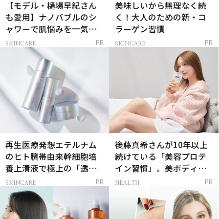
【モデル・樋場早紀さん
美味しいから無理なく続
も愛用】ナノバブルのシ
く！大人のための新・コ
ャワーで肌悩みを一気に
ラーゲン習慣
解決
SKINCARE
SKINCARE
PR
PR
再生医療発想エテルナム
後藤真希さんが10年以上
のヒト臍帯由来幹細胞培
続けている「美容プロテ
養上清液で極上の「透明
イン習慣」。美ボディを
感ハリ肌」へ
支える朝ルーティンと
SKINCARE
HEALTH
PR
PR
は？