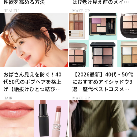
性欲を高める方法
は!?老け見え前のメイク
くずれ＆くすみ対策
HEALTH
MAKE UP
おばさん見えを防ぐ！40
【2026最新】40代・50代
代50代のボブヘアを格上
におすすめアイシャドウ9
げ【垢抜けひとつ結び】
選｜歴代ベストコスメ受
のルール
賞まとめ
HAIR
MAKE UP