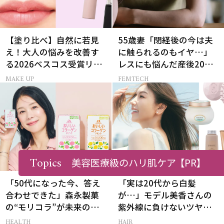
【塗り比べ】自然に若見
55歳妻「閉経後の今は夫
え！大人の悩みを改善す
に触られるのもイヤ…」
る2026ベスコス受賞リッ
レスにも悩んだ産後20年
プTOP3
の葛藤
MAKE UP
FEMTECH
Topics
美容医療級のハリ肌ケア
【PR】
「50代になった今、答え
「実は20代から白髪
合わせできた」森永製菓
が…」モデル美香さんの
の“モリコラ”が未来のキ
紫外線に負けないツヤ美
レイを連れてくる！
髪ケア
HEALTH
HAIR