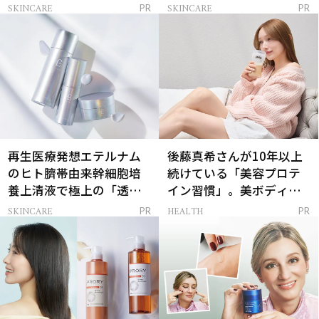
解決
SKINCARE
SKINCARE
PR
PR
再生医療発想エテルナム
後藤真希さんが10年以上
のヒト臍帯由来幹細胞培
続けている「美容プロテ
養上清液で極上の「透明
イン習慣」。美ボディを
感ハリ肌」へ
支える朝ルーティンと
SKINCARE
HEALTH
PR
PR
は？