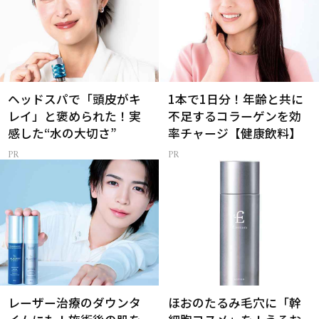
ヘッドスパで「頭皮がキ
1本で1日分！年齢と共に
レイ」と褒められた！実
不足するコラーゲンを効
感した“水の大切さ”
率チャージ【健康飲料】
レーザー治療のダウンタ
ほおのたるみ毛穴に「幹