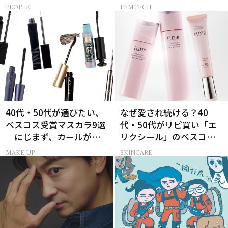
さ対策グッズ3選
言【セックスレス AND
PEOPLE
FEMTECH
THE CITY -女たちの告
白-】
40代・50代が選びたい、
なぜ愛され続ける？40
ベスコス受賞マスカラ9選
代・50代がリピ買い「エ
｜にじまず、カールが続
リクシール」のベスコス
く名品
受賞名品3選
MAKE UP
SKINCARE