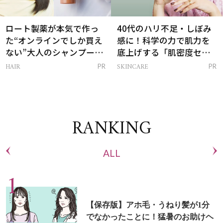
ロート製薬が本気で作っ
40代のハリ不足・しぼみ
た“オンラインでしか買え
感に！科学の力で肌力を
ない”大人のシャンプー＆
底上げする「肌密度セラ
トリートメントって？
ム」
HAIR
SKINCARE
PR
PR
RANKING
ALL
【保存版】アホ毛・うねり髪が1分
でなかったことに！猛暑のお助けヘ