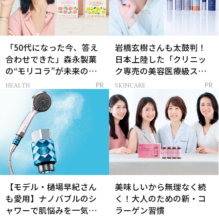
「50代になった今、答え
岩橋玄樹さんも太鼓判！
合わせできた」森永製菓
日本上陸した「クリニッ
の“モリコラ”が未来のキ
ク専売の美容医療級スキ
レイを連れてくる！
ンケア」
HEALTH
SKINCARE
PR
PR
【モデル・樋場早紀さん
美味しいから無理なく続
も愛用】ナノバブルのシ
く！大人のための新・コ
ャワーで肌悩みを一気に
ラーゲン習慣