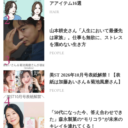
アアイテム16選
HAIR
山本耕史さん「人生において最優先
は家族」。仕事も無欲に、ストレス
を溜めない生き方
PEOPLE
美ST 2026年10月号表紙解禁！【表
紙は加藤あいさん＆菊池風磨さん】
PEOPLE
「50代になった今、答え合わせでき
た」森永製菓の“モリコラ”が未来の
キレイを連れてくる！