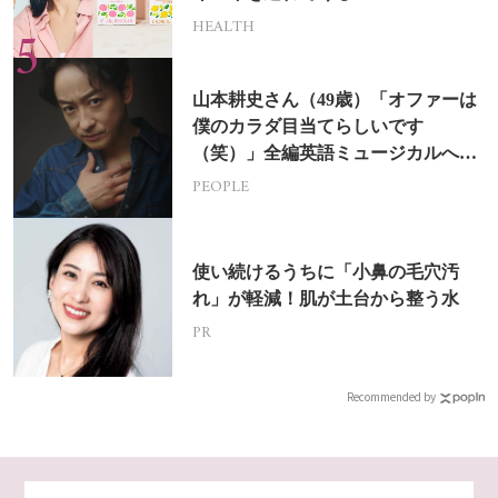
HEALTH
山本耕史さん（49歳）「オファーは
僕のカラダ目当てらしいです
（笑）」全編英語ミュージカルへの
挑戦
PEOPLE
使い続けるうちに「小鼻の毛穴汚
れ」が軽減！肌が土台から整う水
PR
Recommended by