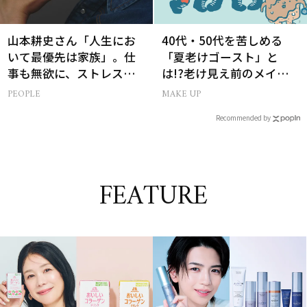
山本耕史さん「人生にお
40代・50代を苦しめる
いて最優先は家族」。仕
「夏老けゴースト」と
事も無欲に、ストレスを
は!?老け見え前のメイク
溜めない生き方
くずれ＆くすみ対策
PEOPLE
MAKE UP
Recommended by
FEATURE