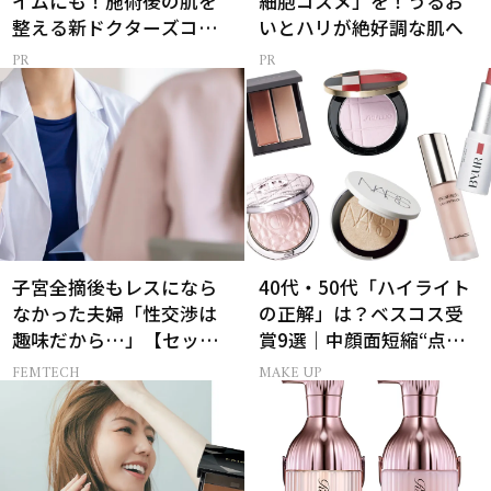
イムにも！施術後の肌を
細胞コスメ」を！うるお
整える新ドクターズコス
いとハリが絶好調な肌へ
メ
子宮全摘後もレスになら
40代・50代「ハイライト
なかった夫婦「性交渉は
の正解」は？ベスコス受
趣味だから…」【セック
賞9選｜中顔面短縮“点置
スレス AND THE CITY -女
き”メイク法も
FEMTECH
MAKE UP
たちの告白-】