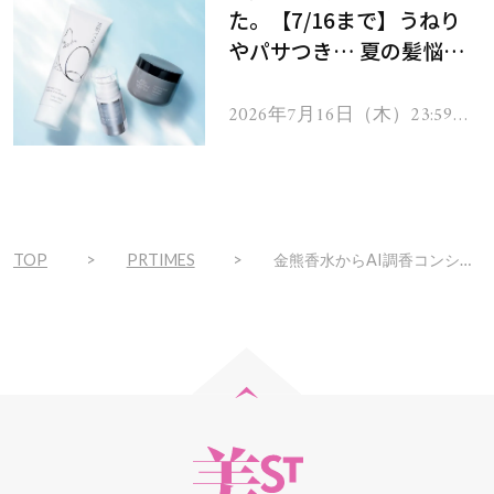
た。【7/16まで】うねり
やパサつき… 夏の髪悩み
を解消するヘアケアアイテ
ムを13名様にプレゼン
2026年7月16日（木）23:59ま
で
ト！
TOP
PRTIMES
金熊香水からAI調香コンシェルジュ「八峰コロン」がデビュー！Webアプリ上でAI調香師と会話しながら質問に答えるだけで、あなたの『推しの香り』を調香してレシピを提案します。