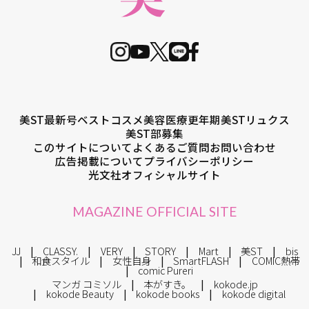
美ST最新号
ベストコスメ
美容医療
更年期
美STリュクス
美ST部募集
このサイトについて
よくあるご質問
お問い合わせ
広告掲載について
プライバシーポリシー
光文社オフィシャルサイト
MAGAZINE OFFICIAL SITE
JJ
CLASSY.
VERY
STORY
Mart
美ST
bis
和食スタイル
女性自身
SmartFLASH
COMIC熱帯
comic Pureri
マンガ コミソル
本がすき。
kokode.jp
kokode Beauty
kokode books
kokode digital