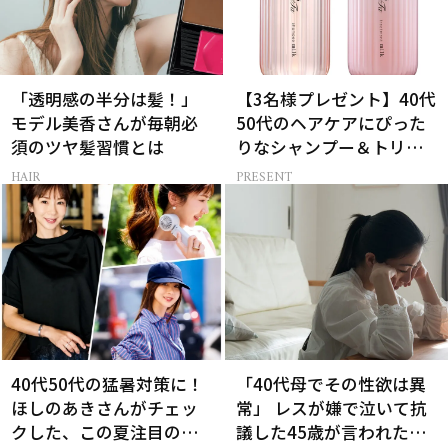
「透明感の半分は髪！」
【3名様プレゼント】40代
モデル美香さんが毎朝必
50代のヘアケアにぴった
須のツヤ髪習慣とは
りなシャンプー＆トリー
トメントで、うねり悩み
HAIR
PRESENT
に対処！
40代50代の猛暑対策に！
「40代母でその性欲は異
ほしのあきさんがチェッ
常」 レスが嫌で泣いて抗
クした、この夏注目の暑
議した45歳が言われた暴