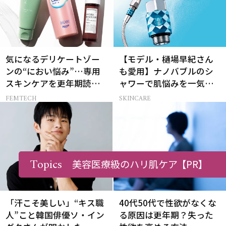
気になるデリケートゾー
【モデル・樋場早紀さん
ンの“におい悩み”…専用
も愛用】ナノバブルのシ
スキンケアを更年期読者
ャワーで肌悩みを一気に
が本気でお試し！
解決
FEMTECH
SKINCARE
Topics
美容医療級のハリ肌ケア
【PR】
「汗こそ美しい」“キス職
40代50代で性欲がなくな
人”こと韓国俳優ソ・イン
る原因は更年期？失った