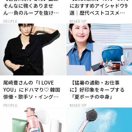
そんなに強くありませ
におすすめアイシャドウ9
ん…負のループを抜ける
選｜歴代ベストコスメ受
15分の習慣とは?
賞まとめ
PEOPLE
MAKE UP
尾崎豊さんの「I LOVE
【猛暑の通勤・お仕事
YOU」にドハマり♡ 韓国
に】好印象をキープする
俳優・歌手ソ・イングク
「夏ポーチの中身」
さんの音楽がすべての人
PEOPLE
MAKE UP
生って？