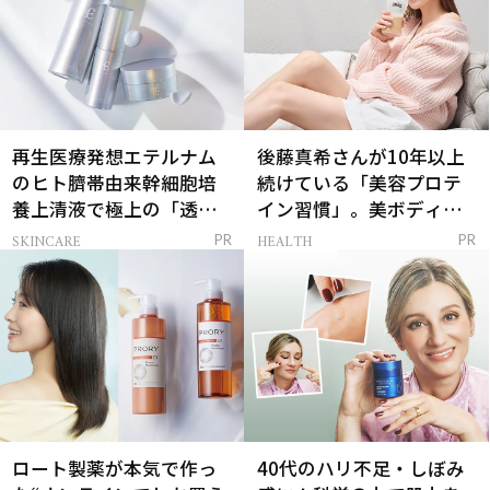
再生医療発想エテルナム
後藤真希さんが10年以上
のヒト臍帯由来幹細胞培
続けている「美容プロテ
養上清液で極上の「透明
イン習慣」。美ボディを
感ハリ肌」へ
支える朝ルーティンと
SKINCARE
HEALTH
PR
PR
は？
ロート製薬が本気で作っ
40代のハリ不足・しぼみ