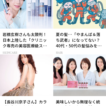
岩橋玄樹さんも太鼓判！
夏の髪…「やまんば＆落
日本上陸した「クリニッ
ち武者」になってない？
ク専売の美容医療級スキ
40代・50代の髪悩みをレ
ンケア」
スキューする裏ワザ
SKINCARE
HAIR
【長谷川京子さん】カラ
美味しいから無理なく続