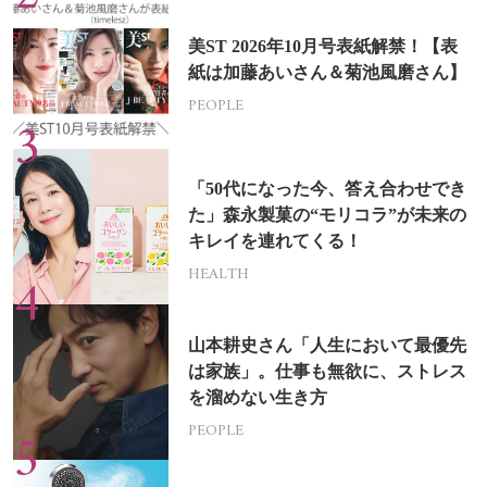
美ST 2026年10月号表紙解禁！【表
紙は加藤あいさん＆菊池風磨さん】
PEOPLE
「50代になった今、答え合わせでき
た」森永製菓の“モリコラ”が未来の
キレイを連れてくる！
HEALTH
山本耕史さん「人生において最優先
は家族」。仕事も無欲に、ストレス
を溜めない生き方
PEOPLE