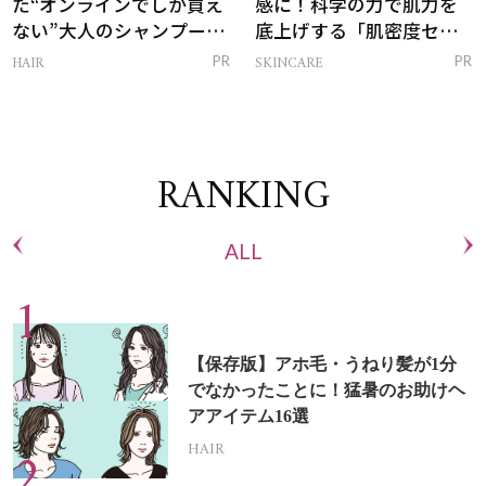
た“オンラインでしか買え
感に！科学の力で肌力を
ない”大人のシャンプー＆
底上げする「肌密度セラ
トリートメントって？
ム」
HAIR
SKINCARE
PR
PR
RANKING
ALL
【保存版】アホ毛・うねり髪が1分
でなかったことに！猛暑のお助けヘ
アアイテム16選
HAIR