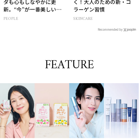
ダも心もしなやかに更
く！大人のための新・コ
新。“今”が一番美しい
ラーゲン習慣
［特別画像集］
PEOPLE
SKINCARE
Recommended by
FEATURE