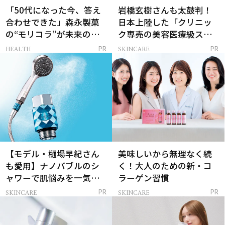
「50代になった今、答え
岩橋玄樹さんも太鼓判！
合わせできた」森永製菓
日本上陸した「クリニッ
の“モリコラ”が未来のキ
ク専売の美容医療級スキ
レイを連れてくる！
ンケア」
HEALTH
SKINCARE
PR
PR
【モデル・樋場早紀さん
美味しいから無理なく続
も愛用】ナノバブルのシ
く！大人のための新・コ
ャワーで肌悩みを一気に
ラーゲン習慣
解決
SKINCARE
SKINCARE
PR
PR