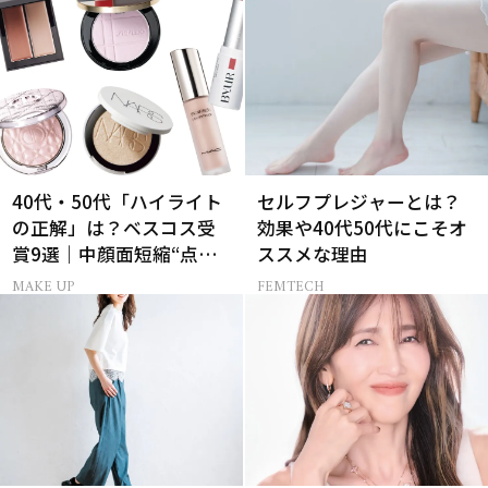
40代・50代「ハイライト
セルフプレジャーとは？
の正解」は？ベスコス受
効果や40代50代にこそオ
賞9選｜中顔面短縮“点置
ススメな理由
き”メイク法も
MAKE UP
FEMTECH