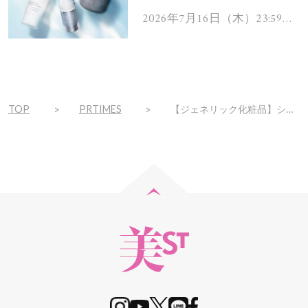
ムを13名様にプレゼン
2026年7月16日（木）23:59ま
で
ト！
TOP
PRTIMES
【ジェネリック化粧品】シードラウンドでの資金調達を実施。高品質かつ低価格な化粧品の民主化を推進