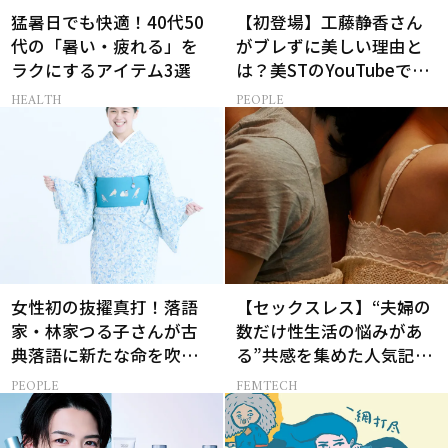
猛暑日でも快適！40代50
【初登場】工藤静香さん
代の「暑い・疲れる」を
がブレずに美しい理由と
ラクにするアイテム3選
は？美STのYouTubeでは
ALL私物の「ポーチの中
HEALTH
PEOPLE
身」も大公開！
女性初の抜擢真打！落語
【セックスレス】“夫婦の
家・林家つる子さんが古
数だけ性生活の悩みがあ
典落語に新たな命を吹き
る”共感を集めた人気記事
込み続ける理由
10選
PEOPLE
FEMTECH