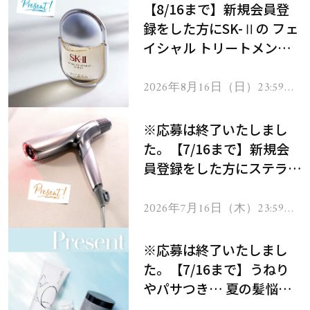
【8/16まで】新規会員登
録をした方にSK-Ⅱの フェ
イシャル トリートメント
セラムをプレゼント！
2026年8月16日（日）23:59ま
で
※応募は終了いたしまし
た。【7/16まで】新規会
員登録をした方にステラボ
ーテのシャインリバース
ヘアドライヤー ジュエル
2026年7月16日（木）23:59ま
で
をプレゼント！
※応募は終了いたしまし
た。【7/16まで】うねり
やパサつき… 夏の髪悩み
を解消するヘアケアアイテ