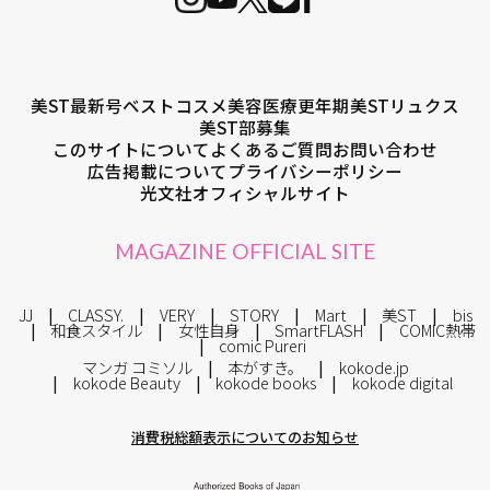
美ST最新号
ベストコスメ
美容医療
更年期
美STリュクス
美ST部募集
このサイトについて
よくあるご質問
お問い合わせ
広告掲載について
プライバシーポリシー
光文社オフィシャルサイト
MAGAZINE OFFICIAL SITE
JJ
CLASSY.
VERY
STORY
Mart
美ST
bis
和食スタイル
女性自身
SmartFLASH
COMIC熱帯
comic Pureri
マンガ コミソル
本がすき。
kokode.jp
kokode Beauty
kokode books
kokode digital
消費税総額表示についてのお知らせ