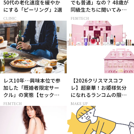
50代の老化速度を緩やか
でも普通」なの？ 48歳が
にする「ピーリング」2選
同級生たちに聞いてみた
ら…
CLINIC
FEMTECH
レス10年…興味本位で参
【2026クリスマスコフ
加した「既婚者限定サー
レ】超豪華！お姫様気分
クル」の実態【セックス
になれるランコムの限定
レス AND THE CITY -女た
コスメキット
FEMTECH
MAKE UP
ちの告白-】