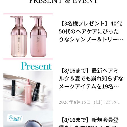
PRESENT & EVENT
【3名様プレゼント】40代
50代のヘアケアにぴった
りなシャンプー＆トリート
メントで、うねり悩みに対
処！
【8/16まで】最新ヘアミ
ルク＆夏でも崩れ知らずな
メークアイテムを19名様
にプレゼント！
2026年8月16日（日）23:59ま
で
【8/16まで】新規会員登