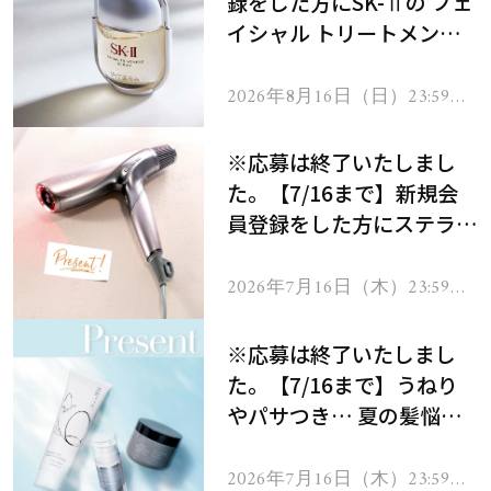
録をした方にSK-Ⅱの フェ
イシャル トリートメント
セラムをプレゼント！
2026年8月16日（日）23:59ま
で
※応募は終了いたしまし
た。【7/16まで】新規会
員登録をした方にステラボ
ーテのシャインリバース
ヘアドライヤー ジュエル
2026年7月16日（木）23:59ま
で
をプレゼント！
※応募は終了いたしまし
た。【7/16まで】うねり
やパサつき… 夏の髪悩み
を解消するヘアケアアイテ
ムを13名様にプレゼン
2026年7月16日（木）23:59ま