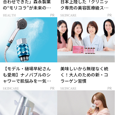
合わせできた」森永製菓
日本上陸した「クリニッ
の“モリコラ”が未来のキ
ク専売の美容医療級スキ
レイを連れてくる！
ンケア」
HEALTH
SKINCARE
PR
PR
【モデル・樋場早紀さん
美味しいから無理なく続
も愛用】ナノバブルのシ
く！大人のための新・コ
ャワーで肌悩みを一気に
ラーゲン習慣
解決
SKINCARE
SKINCARE
PR
PR