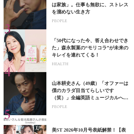
は家族」。仕事も無欲に、ストレス
を溜めない生き方
PEOPLE
「50代になった今、答え合わせでき
た」森永製菓の“モリコラ”が未来の
キレイを連れてくる！
HEALTH
山本耕史さん（49歳）「オファーは
僕のカラダ目当てらしいです
（笑）」全編英語ミュージカルへの
挑戦
PEOPLE
美ST 2026年10月号表紙解禁！【表