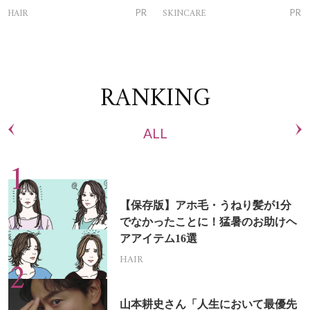
トリートメントって？
ム」
HAIR
SKINCARE
PR
PR
RANKING
ALL
【保存版】アホ毛・うねり髪が1分
でなかったことに！猛暑のお助けヘ
アアイテム16選
HAIR
山本耕史さん「人生において最優先