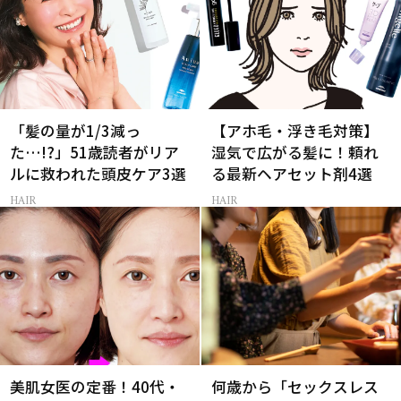
「髪の量が1/3減っ
【アホ毛・浮き毛対策】
た…!?」51歳読者がリア
湿気で広がる髪に！頼れ
ルに救われた頭皮ケア3選
る最新ヘアセット剤4選
HAIR
HAIR
美肌女医の定番！40代・
何歳から「セックスレス