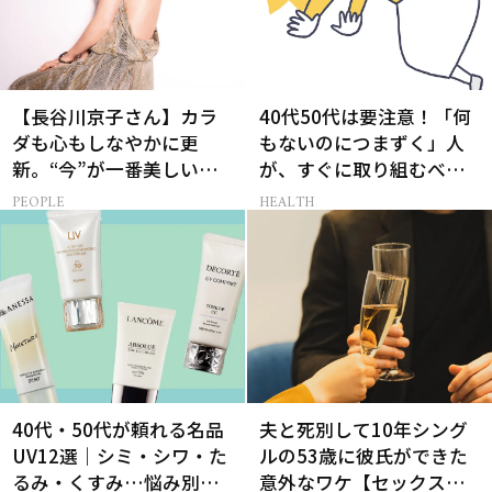
【長谷川京子さん】カラ
40代50代は要注意！「何
ダも心もしなやかに更
もないのにつまずく」人
新。“今”が一番美しい
が、すぐに取り組むべき
［特別画像集］
こと5選［医師監修］
PEOPLE
HEALTH
40代・50代が頼れる名品
夫と死別して10年シング
UV12選｜シミ・シワ・た
ルの53歳に彼氏ができた
るみ・くすみ…悩み別ベ
意外なワケ【セックスレ