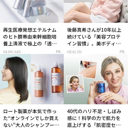
再生医療発想エテルナム
後藤真希さんが10年以上
のヒト臍帯由来幹細胞培
続けている「美容プロテ
養上清液で極上の「透明
イン習慣」。美ボディを
感ハリ肌」へ
支える朝ルーティンと
SKINCARE
HEALTH
PR
PR
は？
ロート製薬が本気で作っ
40代のハリ不足・しぼみ
た“オンラインでしか買え
感に！科学の力で肌力を
ない”大人のシャンプー＆
底上げする「肌密度セラ