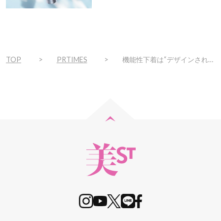
で
ト！
TOP
PRTIMES
機能性下着は“デザインされたLP”で売れる！全体の69％が「購入意欲が上がる」と回答