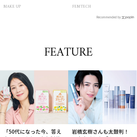
スコス受賞の日焼け止め
ス AND THE CITY -女たち
MAKE UP
FEMTECH
の告白-】
Recommended by
FEATURE
「50代になった今、答え
岩橋玄樹さんも太鼓判！