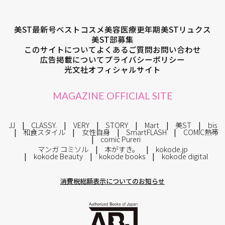
美ST最新号
ベストコスメ
美容医療
更年期
美STリュクス
美ST部募集
このサイトについて
よくあるご質問
お問い合わせ
広告掲載について
プライバシーポリシー
光文社オフィシャルサイト
MAGAZINE OFFICIAL SITE
JJ
CLASSY.
VERY
STORY
Mart
美ST
bis
和食スタイル
女性自身
SmartFLASH
COMIC熱帯
comic Pureri
マンガ コミソル
本がすき。
kokode.jp
kokode Beauty
kokode books
kokode digital
消費税総額表示についてのお知らせ