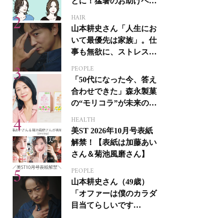
とに！猛暑のお助けヘア
アイテム16選
HAIR
山本耕史さん「人生にお
いて最優先は家族」。仕
事も無欲に、ストレスを
溜めない生き方
PEOPLE
「50代になった今、答え
合わせできた」森永製菓
の“モリコラ”が未来のキ
レイを連れてくる！
HEALTH
美ST 2026年10月号表紙
解禁！【表紙は加藤あい
さん＆菊池風磨さん】
PEOPLE
山本耕史さん（49歳）
「オファーは僕のカラダ
目当てらしいです
（笑）」全編英語ミュー