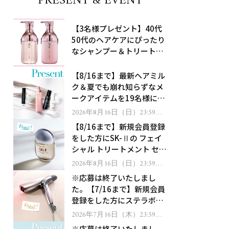
PRESENT & EVENT
【3名様プレゼント】40代
50代のヘアケアにぴったり
なシャンプー＆トリートメ
ントで、うねり悩みに対
処！
【8/16まで】最新ヘアミル
ク＆夏でも崩れ知らずなメ
ークアイテムを19名様にプ
レゼント！
2026年8月16日（日）23:59ま
で
【8/16まで】新規会員登録
をした方にSK-Ⅱの フェイ
シャル トリートメント セラ
ムをプレゼント！
2026年8月16日（日）23:59ま
で
※応募は終了いたしまし
た。【7/16まで】新規会員
登録をした方にステラボー
テのシャインリバース ヘア
2026年7月16日（木）23:59ま
で
ドライヤー ジュエルをプレ
※応募は終了いたしまし