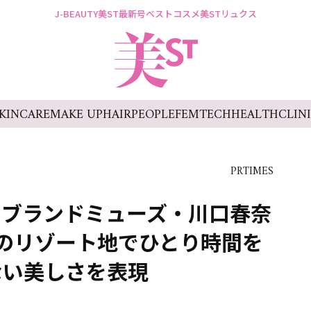
J-BEAUTY
美ST最新号
ベストコスメ
美STリュクス
KINCARE
MAKE UP
HAIR
PEOPLE
FEMTECH
HEALTH
CLIN
PRTIMES
＞ブランドミューズ・川口春奈
のリゾート地でひとり時間を
ない美しさを表現