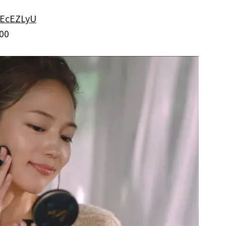
uEcEZLyU
00