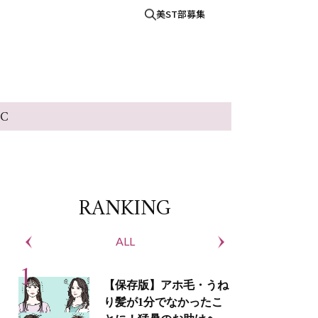
美ST部募集
IC
RANKING
ALL
S
【保存版】アホ毛・うね
り髪が1分でなかったこ