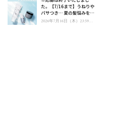
ゼント！
た。【7/16まで】うねりや
パサつき… 夏の髪悩みを解
消するヘアケアアイテムを
2026年7月16日（木）23:59ま
で
13名様にプレゼント！