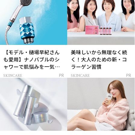
【モデル・樋場早紀さん
美味しいから無理なく続
も愛用】ナノバブルのシ
く！大人のための新・コ
ャワーで肌悩みを一気に
ラーゲン習慣
解決
SKINCARE
SKINCARE
PR
PR