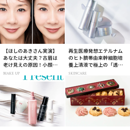
【ほしのあきさん実演】
再生医療発想エテルナム
あなたは大丈夫？古眉は
のヒト臍帯由来幹細胞培
老け見えの原因！小顔と
養上清液で極上の「透明
目元パッチリを叶える美
感ハリ肌」へ
MAKE UP
SKINCARE
眉術