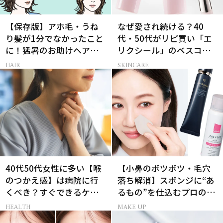
【保存版】アホ毛・うね
なぜ愛され続ける？40
り髪が1分でなかったこと
代・50代がリピ買い「エ
に！猛暑のお助けヘアア
リクシール」のベスコス
イテム16選
受賞名品3選
HAIR
SKINCARE
40代50代女性に多い【喉
【小鼻のボツボツ・毛穴
のつかえ感】は病院に行
落ち解消】スポンジに“あ
くべき？すぐできるケア5
るもの”を仕込むプロの超
選も！
簡単メイクテク
HEALTH
MAKE UP