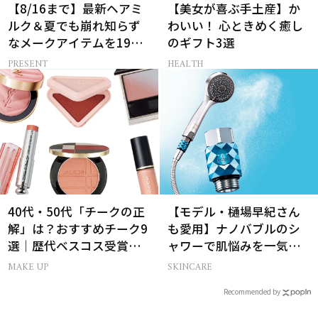
【8/16まで】最新ヘアミ
【美女が喜ぶ手土産】か
ルク＆夏でも崩れ知らず
わいい！ 心ときめく癒し
なメークアイテムを19名
のギフト3選
様にプレゼント！
PRESENT
HEALTH
40代・50代「チークの正
【モデル・樋場早紀さん
解」は？おすすめチーク9
も愛用】ナノバブルのシ
選｜歴代ベスコス受賞ま
ャワーで肌悩みを一気に
とめ＆正しい使い方
解決
MAKE UP
SKINCARE
Recommended by