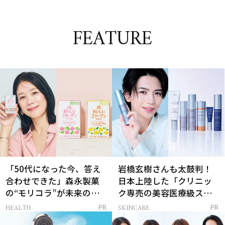
FEATURE
「50代になった今、答え
岩橋玄樹さんも太鼓判！
合わせできた」森永製菓
日本上陸した「クリニッ
の“モリコラ”が未来のキ
ク専売の美容医療級スキ
レイを連れてくる！
ンケア」
HEALTH
SKINCARE
PR
PR