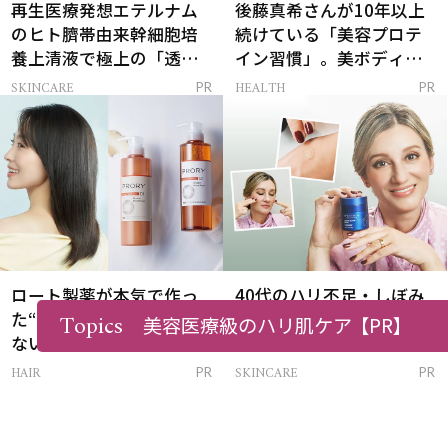
再生医療発想エテルナム
後藤真希さんが10年以上
のヒト臍帯由来幹細胞培
続けている「美容プロテ
養上清液で極上の「透明
イン習慣」。美ボディを
感ハリ肌」へ
支える朝ルーティンと
SKINCARE
HEALTH
PR
PR
は？
ロート製薬が本気で作っ
40代のハリ不足・しぼみ
Topics
た“オンラインでしか買え
感に！科学の力で肌力を
美容医療級のハリ肌ケア
【PR】
ない”大人のシャンプー＆
底上げする「肌密度セラ
トリートメントって？
ム」
HAIR
SKINCARE
PR
PR