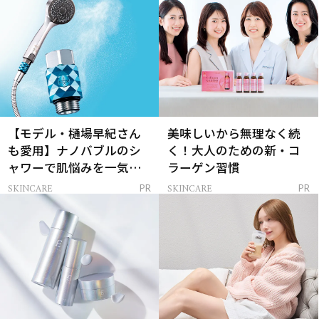
【モデル・樋場早紀さん
美味しいから無理なく続
も愛用】ナノバブルのシ
く！大人のための新・コ
ャワーで肌悩みを一気に
ラーゲン習慣
解決
SKINCARE
SKINCARE
PR
PR