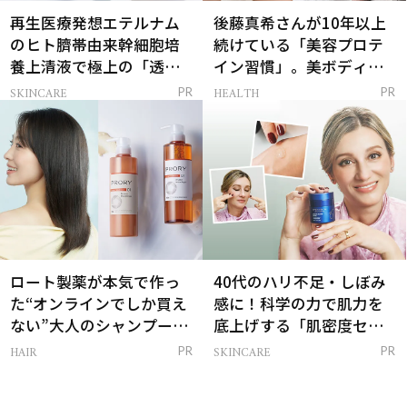
再生医療発想エテルナム
後藤真希さんが10年以上
のヒト臍帯由来幹細胞培
続けている「美容プロテ
養上清液で極上の「透明
イン習慣」。美ボディを
感ハリ肌」へ
支える朝ルーティンと
SKINCARE
HEALTH
PR
PR
は？
ロート製薬が本気で作っ
40代のハリ不足・しぼみ
た“オンラインでしか買え
感に！科学の力で肌力を
ない”大人のシャンプー＆
底上げする「肌密度セラ
トリートメントって？
ム」
HAIR
SKINCARE
PR
PR