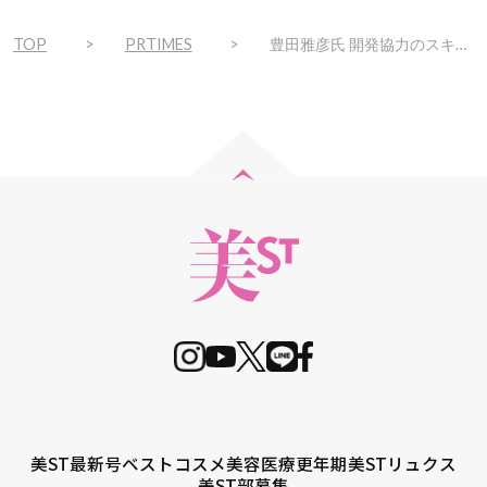
TOP
PRTIMES
豊田雅彦氏 開発協力のスキンケアの新習慣「VERILAB（ベリラボ）」2025年4月1日(火)発売
美ST最新号
ベストコスメ
美容医療
更年期
美STリュクス
美ST部募集