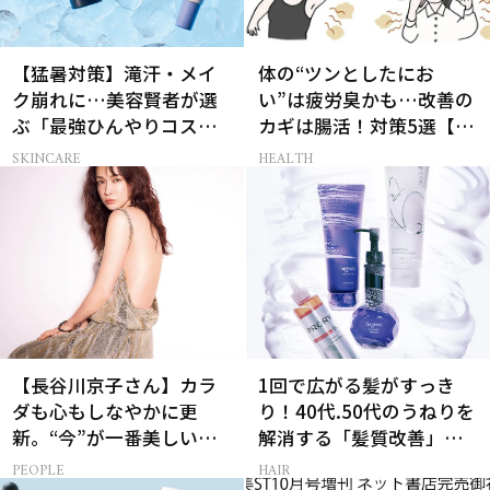
【猛暑対策】滝汗・メイ
体の“ツンとしたにお
ク崩れに…美容賢者が選
い”は疲労臭かも…改善の
ぶ「最強ひんやりコス
カギは腸活！対策5選【医
メ」26選
師監修】
SKINCARE
HEALTH
【長谷川京子さん】カラ
1回で広がる髪がすっき
ダも心もしなやかに更
り！40代.50代のうねりを
新。“今”が一番美しい
解消する「髪質改善」シ
［特別画像集］
ャントリ8選
PEOPLE
HAIR