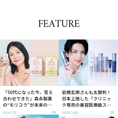
FEATURE
「50代になった今、答え
岩橋玄樹さんも太鼓判！
合わせできた」森永製菓
日本上陸した「クリニッ
の“モリコラ”が未来のキ
ク専売の美容医療級スキ
レイを連れてくる！
ンケア」
HEALTH
SKINCARE
PR
PR