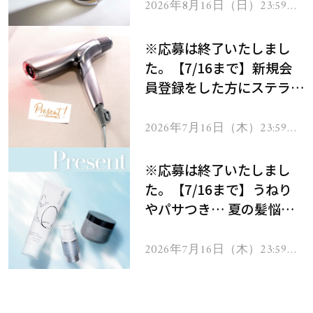
2026年8月16日（日）23:59ま
で
※応募は終了いたしまし
た。【7/16まで】新規会
員登録をした方にステラボ
ーテのシャインリバース
ヘアドライヤー ジュエル
2026年7月16日（木）23:59ま
で
をプレゼント！
※応募は終了いたしまし
た。【7/16まで】うねり
やパサつき… 夏の髪悩み
を解消するヘアケアアイテ
ムを13名様にプレゼン
2026年7月16日（木）23:59ま
で
ト！