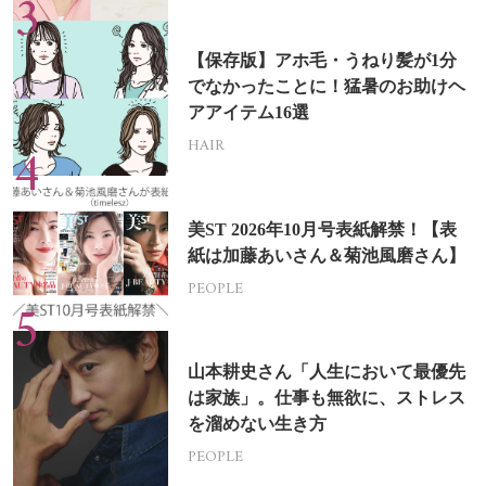
【保存版】アホ毛・うねり髪が1分
でなかったことに！猛暑のお助けヘ
アアイテム16選
HAIR
美ST 2026年10月号表紙解禁！【表
紙は加藤あいさん＆菊池風磨さん】
PEOPLE
山本耕史さん「人生において最優先
は家族」。仕事も無欲に、ストレス
を溜めない生き方
PEOPLE