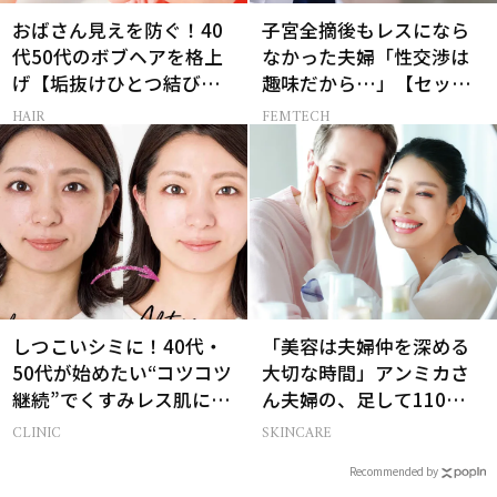
おばさん見えを防ぐ！40
子宮全摘後もレスになら
代50代のボブヘアを格上
なかった夫婦「性交渉は
げ【垢抜けひとつ結び】
趣味だから…」【セック
のルール
スレス AND THE CITY -女
HAIR
FEMTECH
たちの告白-】
しつこいシミに！40代・
「美容は夫婦仲を深める
50代が始めたい“コツコツ
大切な時間」アンミカさ
継続”でくすみレス肌に！
ん夫婦の、足して110歳で
【BeforeAfter】
も”今の方が上向き肌”な
CLINIC
SKINCARE
理由
Recommended by