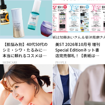
【肌悩み別】40代50代の
美ST 2026年10月号 増刊
シミ・シワ・たるみに…
Special Editionネット書
本当に頼れるコスメは？
店完売御礼！【表紙は加
ベスコス受賞スキンケア
藤あいさん＆菊池風磨さ
SKINCARE
PEOPLE
21選
ん】