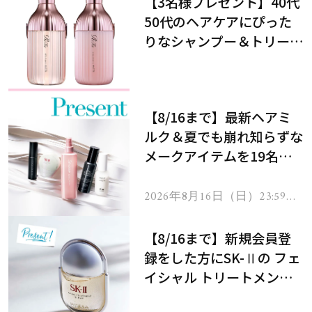
【3名様プレゼント】40代
50代のヘアケアにぴった
りなシャンプー＆トリート
メントで、うねり悩みに対
処！
【8/16まで】最新ヘアミ
ルク＆夏でも崩れ知らずな
メークアイテムを19名様
にプレゼント！
2026年8月16日（日）23:59ま
で
【8/16まで】新規会員登
録をした方にSK-Ⅱの フェ
イシャル トリートメント
セラムをプレゼント！