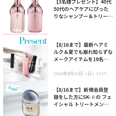
【3名様プレゼント】40代
50代のヘアケアにぴった
りなシャンプー＆トリート
メントで、うねり悩みに対
処！
【8/16まで】最新ヘアミ
ルク＆夏でも崩れ知らずな
メークアイテムを19名様
にプレゼント！
2026年8月16日（日）23:59ま
で
【8/16まで】新規会員登
録をした方にSK-Ⅱの フェ
イシャル トリートメント
セラムをプレゼント！