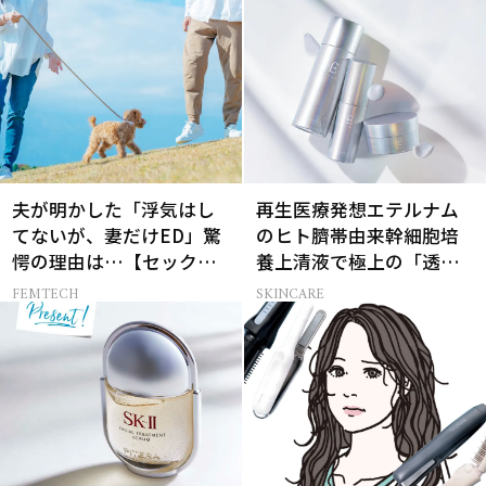
夫が明かした「浮気はし
再生医療発想エテルナム
てないが、妻だけED」驚
のヒト臍帯由来幹細胞培
愕の理由は…【セックス
養上清液で極上の「透明
レス AND THE CITY -女た
感ハリ肌」へ
FEMTECH
SKINCARE
ちの告白-】