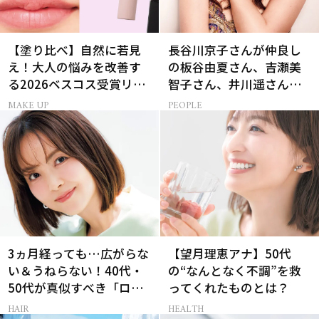
【塗り比べ】自然に若見
長谷川京子さんが仲良し
え！大人の悩みを改善す
の板谷由夏さん、吉瀬美
る2026ベスコス受賞リッ
智子さん、井川遥さんと
プTOP3
集まる理由は…
MAKE UP
PEOPLE
3ヵ月経っても…広がらな
【望月理恵アナ】50代
い＆うねらない！40代・
の“なんとなく不調”を救
50代が真似すべき「ロー
ってくれたものとは？
レイヤーボブ」
HAIR
HEALTH