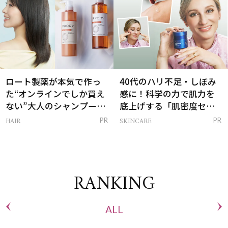
ロート製薬が本気で作っ
40代のハリ不足・しぼみ
た“オンラインでしか買え
感に！科学の力で肌力を
ない”大人のシャンプー＆
底上げする「肌密度セラ
トリートメントって？
ム」
HAIR
SKINCARE
PR
PR
RANKING
ALL