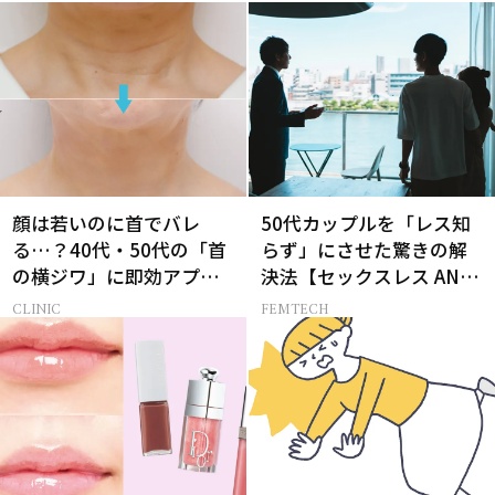
CITY -女たちの告白-】
顔は若いのに首でバレ
50代カップルを「レス知
る…？40代・50代の「首
らず」にさせた驚きの解
の横ジワ」に即効アプロ
決法【セックスレス AND
ーチする最新美容医療と
THE CITY -女たちの告
CLINIC
FEMTECH
は
白-】