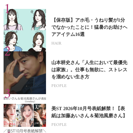
【保存版】アホ毛・うねり髪が1分
でなかったことに！猛暑のお助けヘ
アアイテム16選
HAIR
山本耕史さん「人生において最優先
は家族」。仕事も無欲に、ストレス
を溜めない生き方
PEOPLE
美ST 2026年10月号表紙解禁！【表
紙は加藤あいさん＆菊池風磨さん】
PEOPLE