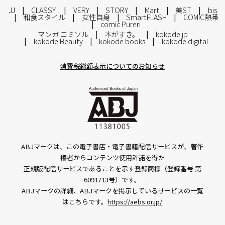
JJ
CLASSY.
VERY
STORY
Mart
美ST
bis
和食スタイル
女性自身
SmartFLASH
COMIC熱帯
comic Pureri
マンガ コミソル
本がすき。
kokode.jp
kokode Beauty
kokode books
kokode digital
消費税総額表示についてのお知らせ
ABJマークは、この電子書店・電子書籍配信サービスが、著作
権者からコンテンツ使用許諾を得た
正規版配信サービスであることを示す登録商標（登録番号 第
6091713号）です。
ABJマークの詳細、ABJマークを掲示しているサービスの一覧
はこちらです。
https://aebs.or.jp/