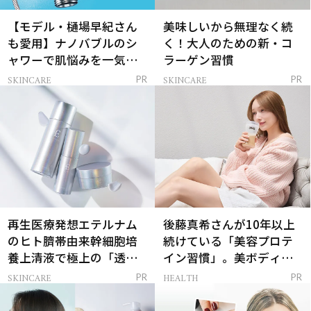
【モデル・樋場早紀さん
美味しいから無理なく続
も愛用】ナノバブルのシ
く！大人のための新・コ
ャワーで肌悩みを一気に
ラーゲン習慣
解決
SKINCARE
SKINCARE
PR
PR
再生医療発想エテルナム
後藤真希さんが10年以上
のヒト臍帯由来幹細胞培
続けている「美容プロテ
養上清液で極上の「透明
イン習慣」。美ボディを
感ハリ肌」へ
支える朝ルーティンと
SKINCARE
HEALTH
PR
PR
は？