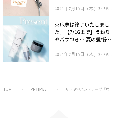
ーテのシャインリバース
ヘアドライヤー ジュエル
2026年7月16日（木）23:59ま
で
をプレゼント！
※応募は終了いたしまし
た。【7/16まで】うねり
やパサつき… 夏の髪悩み
を解消するヘアケアアイテ
ムを13名様にプレゼン
2026年7月16日（木）23:59ま
で
ト！
TOP
PRTIMES
サラヤ泡ハンドソープ「ウォシュボン」キャンペーン開始