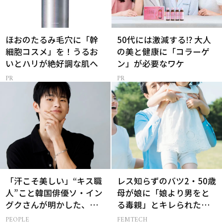
ほおのたるみ毛穴に「幹
50代には激減する⁉ 大人
細胞コスメ」を！うるお
の美と健康に「コラーゲ
いとハリが絶好調な肌へ
ン」が必要なワケ
「汗こそ美しい」“キス職
レス知らずのバツ2・50歳
人”こと韓国俳優ソ・イン
母が娘に「娘より男をと
グクさんが明かした、惹
る毒親」とキレられた話
かれる人の条件とは
【セックスレス AND THE
PEOPLE
FEMTECH