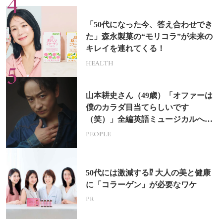
「50代になった今、答え合わせでき
た」森永製菓の“モリコラ”が未来の
キレイを連れてくる！
HEALTH
山本耕史さん（49歳）「オファーは
僕のカラダ目当てらしいです
（笑）」全編英語ミュージカルへの
挑戦
PEOPLE
50代には激減する⁉ 大人の美と健康
に「コラーゲン」が必要なワケ
PR