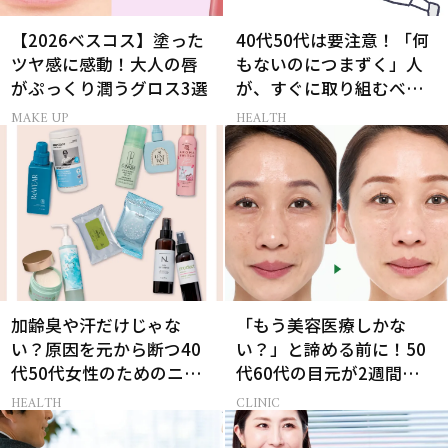
【2026ベスコス】塗った
40代50代は要注意！「何
ツヤ感に感動！大人の唇
もないのにつまずく」人
がぷっくり潤うグロス3選
が、すぐに取り組むべき
こと5選［医師監修］
MAKE UP
HEALTH
加齢臭や汗だけじゃな
「もう美容医療しかな
い？原因を元から断つ40
い？」と諦める前に！50
代50代女性のためのニオ
代60代の目元が2週間で変
イケア
化した神レチノール
HEALTH
CLINIC