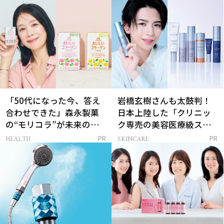
「50代になった今、答え
岩橋玄樹さんも太鼓判！
合わせできた」森永製菓
日本上陸した「クリニッ
の“モリコラ”が未来のキ
ク専売の美容医療級スキ
レイを連れてくる！
ンケア」
HEALTH
SKINCARE
PR
PR