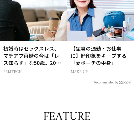
初婚時はセックスレス、
【猛暑の通勤・お仕事
マチアプ再婚の今は「レ
に】好印象をキープする
ス知らず」な50歳。20代
「夏ポーチの中身」
と変えた“結婚の条件”と
FEMTECH
MAKE UP
は？
Recommended by
FEATURE