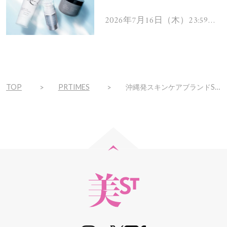
を解消するヘアケアアイテ
ムを13名様にプレゼン
2026年7月16日（木）23:59ま
で
ト！
TOP
PRTIMES
沖縄発スキンケアブランドSuiSavon-首里石鹸-、大人気のマリンクレイ洗顔石鹸やエッセンスハンドクリーム等全4種で季節限定の香り「桜の香り」を2025年4月1日(火)より販売！