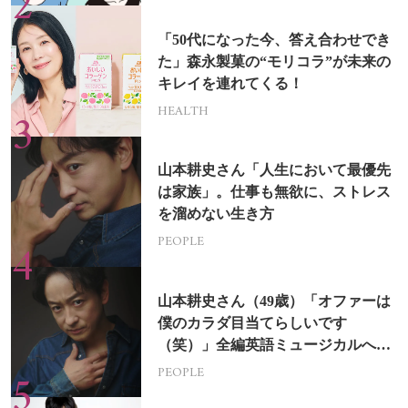
「50代になった今、答え合わせでき
た」森永製菓の“モリコラ”が未来の
キレイを連れてくる！
HEALTH
山本耕史さん「人生において最優先
は家族」。仕事も無欲に、ストレス
を溜めない生き方
PEOPLE
山本耕史さん（49歳）「オファーは
僕のカラダ目当てらしいです
（笑）」全編英語ミュージカルへの
挑戦
PEOPLE