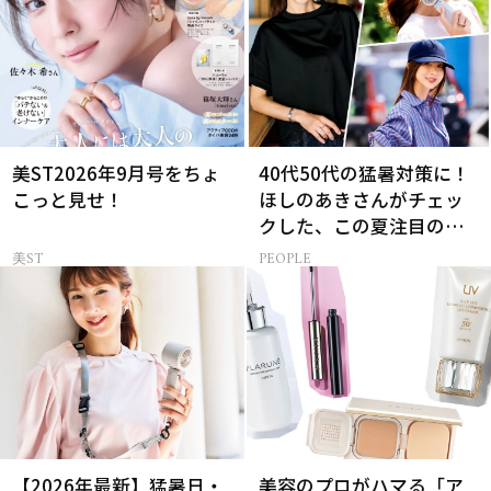
美ST2026年9月号をちょ
40代50代の猛暑対策に！
こっと見せ！
ほしのあきさんがチェッ
クした、この夏注目の暑
さ対策グッズ3選
美ST
PEOPLE
【2026年最新】猛暑日・
美容のプロがハマる「ア