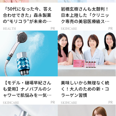
「50代になった今、答え
岩橋玄樹さんも太鼓判！
合わせできた」森永製菓
日本上陸した「クリニッ
の“モリコラ”が未来のキ
ク専売の美容医療級スキ
レイを連れてくる！
ンケア」
HEALTH
SKINCARE
PR
PR
【モデル・樋場早紀さん
美味しいから無理なく続
も愛用】ナノバブルのシ
く！大人のための新・コ
ャワーで肌悩みを一気に
ラーゲン習慣
解決
SKINCARE
SKINCARE
PR
PR