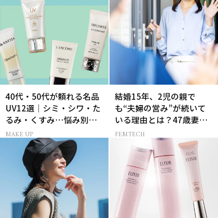
40代・50代が頼れる名品
結婚15年、2児の親で
UV12選｜シミ・シワ・た
も“夫婦の営み”が続いて
るみ・くすみ…悩み別ベ
いる理由とは？47歳妻が
スコス受賞の日焼け止め
実践する【レスにならな
MAKE UP
FEMTECH
いコツ】