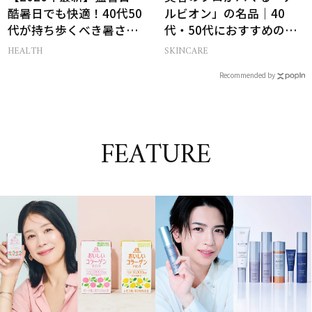
酷暑日でも快適！40代50
ルビオン」の名品｜40
代が持ち歩くべき暑さ対
代・50代におすすめのベ
策グッズ
スコス受賞コスメ
HEALTH
SKINCARE
Recommended by
FEATURE