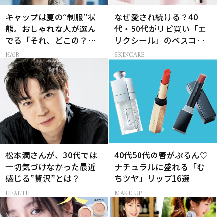
キャップは夏の“制服”状
なぜ愛され続ける？40
態。おしゃれな人が選ん
代・50代がリピ買い「エ
でる「それ、どこの？」
リクシール」のベスコス
と聞かれる100％完全遮光
受賞名品3選
HAIR
SKINCARE
のUV帽子とは？
松本潤さんが、30代では
40代50代の唇がぷるん♡
一切気づけなかった最近
ナチュラルに盛れる「む
感じる”贅沢”とは？
ちツヤ」リップ16選
HEALTH
MAKE UP