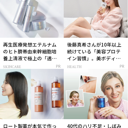
再生医療発想エテルナム
後藤真希さんが10年以上
のヒト臍帯由来幹細胞培
続けている「美容プロテ
養上清液で極上の「透明
イン習慣」。美ボディを
感ハリ肌」へ
支える朝ルーティンと
SKINCARE
HEALTH
PR
PR
は？
ロート製薬が本気で作っ
40代のハリ不足・しぼみ