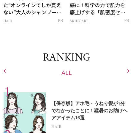
た“オンラインでしか買え
感に！科学の力で肌力を
ない”大人のシャンプー＆
底上げする「肌密度セラ
トリートメントって？
ム」
HAIR
SKINCARE
PR
PR
RANKING
ALL
【保存版】アホ毛・うねり髪が1分
でなかったことに！猛暑のお助けヘ
アアイテム16選
HAIR