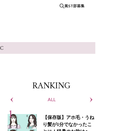
美ST部募集
IC
RANKING
ALL
S
【保存版】アホ毛・うね
り髪が1分でなかったこ