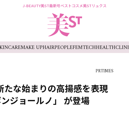
J-BEAUTY
美ST最新号
ベストコスメ
美STリュクス
KINCARE
MAKE UP
HAIR
PEOPLE
FEMTECH
HEALTH
CLIN
PRTIMES
】新たな始まりの高揚感を表現
ンジョールノ」 が登場