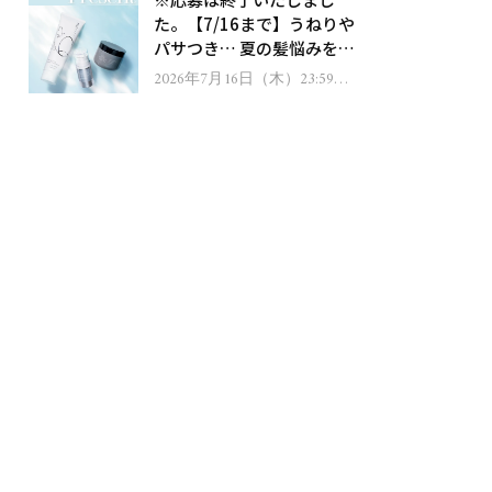
ゼント！
た。【7/16まで】うねりや
パサつき… 夏の髪悩みを解
消するヘアケアアイテムを
2026年7月16日（木）23:59ま
で
13名様にプレゼント！