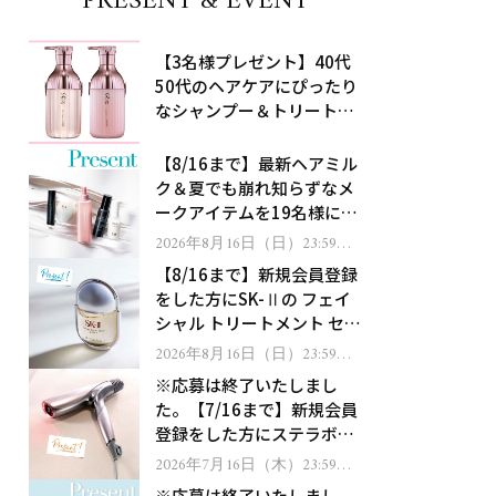
PRESENT & EVENT
【3名様プレゼント】40代
50代のヘアケアにぴったり
なシャンプー＆トリートメ
ントで、うねり悩みに対
処！
【8/16まで】最新ヘアミル
ク＆夏でも崩れ知らずなメ
ークアイテムを19名様にプ
レゼント！
2026年8月16日（日）23:59ま
で
【8/16まで】新規会員登録
をした方にSK-Ⅱの フェイ
シャル トリートメント セラ
ムをプレゼント！
2026年8月16日（日）23:59ま
で
※応募は終了いたしまし
た。【7/16まで】新規会員
登録をした方にステラボー
テのシャインリバース ヘア
2026年7月16日（木）23:59ま
で
ドライヤー ジュエルをプレ
※応募は終了いたしまし