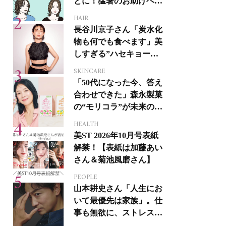
とに！猛暑のお助けヘア
アイテム16選
HAIR
長谷川京子さん「炭水化
物も何でも食べます」美
しすぎる”ハセキョーボ
ディ”を作る秘訣
SKINCARE
「50代になった今、答え
合わせできた」森永製菓
の“モリコラ”が未来のキ
レイを連れてくる！
HEALTH
美ST 2026年10月号表紙
解禁！【表紙は加藤あい
さん＆菊池風磨さん】
PEOPLE
山本耕史さん「人生にお
いて最優先は家族」。仕
事も無欲に、ストレスを
溜めない生き方