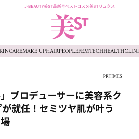
J-BEAUTY
美ST最新号
ベストコスメ
美STリュクス
KINCARE
MAKE UP
HAIR
PEOPLE
FEMTECH
HEALTH
CLIN
PRTIMES
ル」プロデューサーに美容系ク
”が就任！セミツヤ肌が叶う
登場