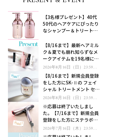
PRESENT & EVENT
【3名様プレゼント】40代
50代のヘアケアにぴったり
なシャンプー＆トリートメ
ントで、うねり悩みに対
処！
【8/16まで】最新ヘアミル
ク＆夏でも崩れ知らずなメ
ークアイテムを19名様にプ
レゼント！
2026年8月16日（日）23:59ま
で
【8/16まで】新規会員登録
をした方にSK-Ⅱの フェイ
シャル トリートメント セラ
ムをプレゼント！
2026年8月16日（日）23:59ま
で
※応募は終了いたしまし
た。【7/16まで】新規会員
登録をした方にステラボー
テのシャインリバース ヘア
2026年7月16日（木）23:59ま
で
ドライヤー ジュエルをプレ
※応募は終了いたしまし