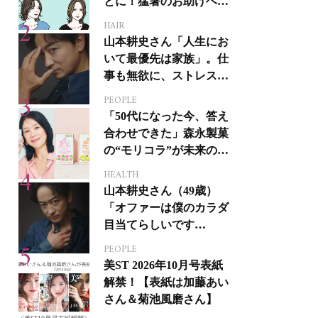
とに！猛暑のお助けヘア
アイテム16選
HAIR
山本耕史さん「人生にお
いて最優先は家族」。仕
事も無欲に、ストレスを
溜めない生き方
PEOPLE
「50代になった今、答え
合わせできた」森永製菓
の“モリコラ”が未来のキ
レイを連れてくる！
HEALTH
山本耕史さん（49歳）
「オファーは僕のカラダ
目当てらしいです
（笑）」全編英語ミュー
PEOPLE
ジカルへの挑戦
美ST 2026年10月号表紙
解禁！【表紙は加藤あい
さん＆菊池風磨さん】