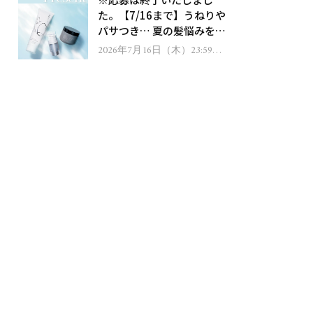
ゼント！
た。【7/16まで】うねりや
パサつき… 夏の髪悩みを解
消するヘアケアアイテムを
2026年7月16日（木）23:59ま
で
13名様にプレゼント！