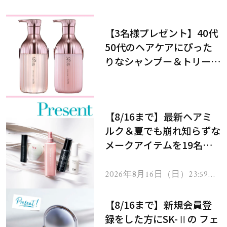
【3名様プレゼント】40代
50代のヘアケアにぴった
りなシャンプー＆トリート
メントで、うねり悩みに対
処！
【8/16まで】最新ヘアミ
ルク＆夏でも崩れ知らずな
メークアイテムを19名様
にプレゼント！
2026年8月16日（日）23:59ま
で
【8/16まで】新規会員登
録をした方にSK-Ⅱの フェ