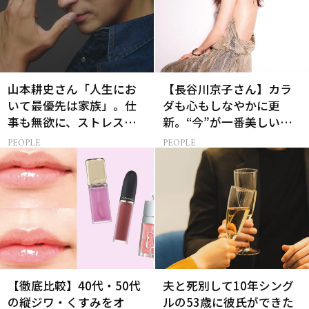
山本耕史さん「人生にお
【長谷川京子さん】カラ
いて最優先は家族」。仕
ダも心もしなやかに更
事も無欲に、ストレスを
新。“今”が一番美しい
溜めない生き方
［特別画像集］
PEOPLE
PEOPLE
【徹底比較】40代・50代
夫と死別して10年シング
の縦ジワ・くすみをオ
ルの53歳に彼氏ができた