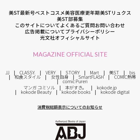
美ST最新号
ベストコスメ
美容医療
更年期
美STリュクス
美ST部募集
このサイトについて
よくあるご質問
お問い合わせ
広告掲載について
プライバシーポリシー
光文社オフィシャルサイト
MAGAZINE OFFICIAL SITE
JJ
CLASSY.
VERY
STORY
Mart
美ST
bis
和食スタイル
女性自身
SmartFLASH
COMIC熱帯
comic Pureri
マンガ コミソル
本がすき。
kokode.jp
kokode Beauty
kokode books
kokode digital
消費税総額表示についてのお知らせ