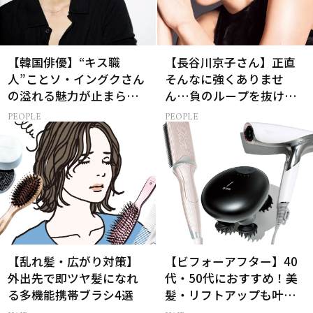
【韓国俳優】“キス職
【長谷川京子さん】正直
人”ことソ・イングクさん
そんなに強くありませ
の溢れる魅力が止まらな
ん…負のループを抜ける
い【特別画像集】
15分の習慣とは?
PEOPLE
PEOPLE
【乱れ髪・広がり対策】
【ビフォーアフター】40
外出先で即ツヤ髪になれ
代・50代におすすめ！美
る多機能携帯ブラシ4選
髪・リフトアップも叶う
最新ヘアケア家電3選