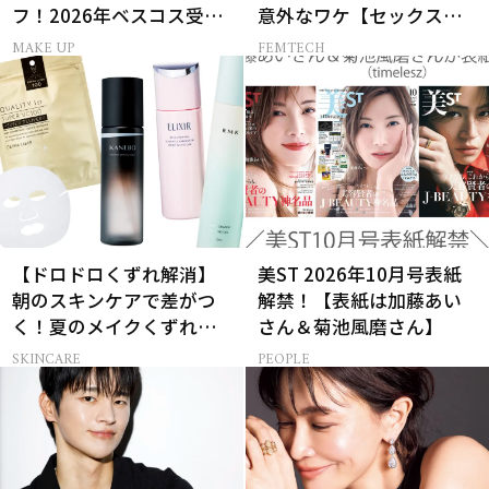
フ！2026年ベスコス受賞
意外なワケ【セックスレ
リキッドルージュ3選
ス AND THE CITY -女たち
MAKE UP
FEMTECH
の告白-】
【ドロドロくずれ解消】
美ST 2026年10月号表紙
朝のスキンケアで差がつ
解禁！【表紙は加藤あい
く！夏のメイクくずれ防
さん＆菊池風磨さん】
止術
SKINCARE
PEOPLE