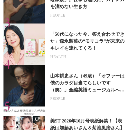
を溜めない生き方
PEOPLE
「50代になった今、答え合わせでき
た」森永製菓の“モリコラ”が未来の
キレイを連れてくる！
HEALTH
山本耕史さん（49歳）「オファーは
僕のカラダ目当てらしいです
（笑）」全編英語ミュージカルへの
挑戦
PEOPLE
美ST 2026年10月号表紙解禁！【表
紙は加藤あいさん＆菊池風磨さん】