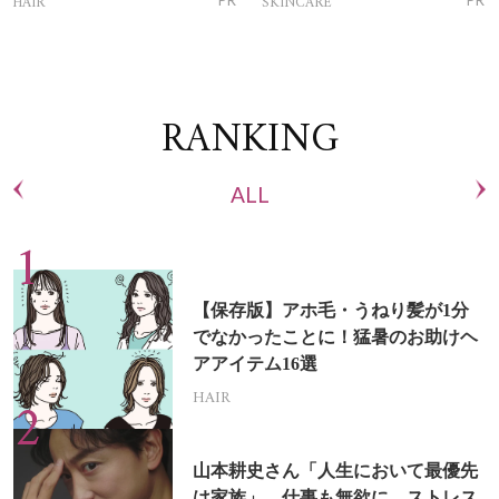
HAIR
SKINCARE
PR
PR
RANKING
ALL
【保存版】アホ毛・うねり髪が1分
でなかったことに！猛暑のお助けヘ
アアイテム16選
HAIR
山本耕史さん「人生において最優先
は家族」。仕事も無欲に、ストレス