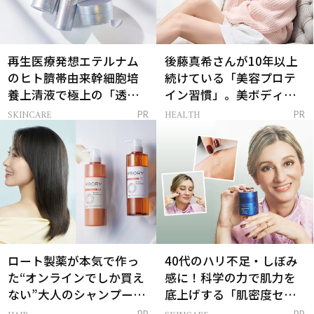
再生医療発想エテルナム
後藤真希さんが10年以上
のヒト臍帯由来幹細胞培
続けている「美容プロテ
養上清液で極上の「透明
イン習慣」。美ボディを
感ハリ肌」へ
支える朝ルーティンと
SKINCARE
HEALTH
PR
PR
は？
ロート製薬が本気で作っ
40代のハリ不足・しぼみ
た“オンラインでしか買え
感に！科学の力で肌力を
ない”大人のシャンプー＆
底上げする「肌密度セラ
トリートメントって？
ム」