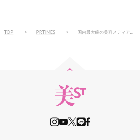
TOP
PRTIMES
国内最大級の美容メディア「EMME」を運営するgracemodeが、SNSバズ投稿の知見を集約した縦型動画制作サービス「MOVIE LAB（ムービーラボ）」を提供開始