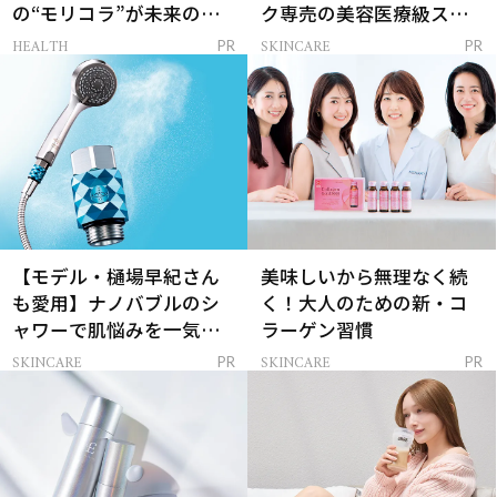
の“モリコラ”が未来のキ
ク専売の美容医療級スキ
レイを連れてくる！
ンケア」
HEALTH
SKINCARE
PR
PR
【モデル・樋場早紀さん
美味しいから無理なく続
も愛用】ナノバブルのシ
く！大人のための新・コ
ャワーで肌悩みを一気に
ラーゲン習慣
解決
SKINCARE
SKINCARE
PR
PR