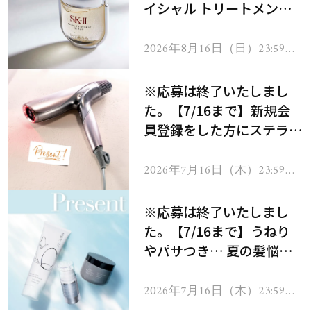
イシャル トリートメント
セラムをプレゼント！
2026年8月16日（日）23:59ま
で
※応募は終了いたしまし
た。【7/16まで】新規会
員登録をした方にステラボ
ーテのシャインリバース
ヘアドライヤー ジュエル
2026年7月16日（木）23:59ま
で
をプレゼント！
※応募は終了いたしまし
た。【7/16まで】うねり
やパサつき… 夏の髪悩み
を解消するヘアケアアイテ
ムを13名様にプレゼン
2026年7月16日（木）23:59ま
で
ト！