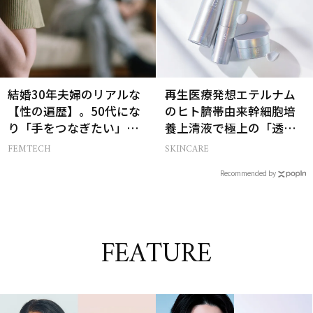
結婚30年夫婦のリアルな
再生医療発想エテルナム
【性の遍歴】。50代にな
のヒト臍帯由来幹細胞培
り「手をつなぎたい」と
養上清液で極上の「透明
願う理由とは
感ハリ肌」へ
FEMTECH
SKINCARE
Recommended by
FEATURE