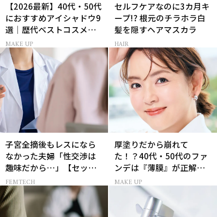
【2026最新】40代・50代
セルフケアなのに3カ月キ
におすすめアイシャドウ9
ープ!? 根元のチラホラ白
選｜歴代ベストコスメ受
髪を隠すヘアマスカラ
賞まとめ
MAKE UP
HAIR
子宮全摘後もレスになら
厚塗りだから崩れて
なかった夫婦「性交渉は
た！？40代・50代のファ
趣味だから…」【セック
ンデは『薄膜』が正解で
スレス AND THE CITY -女
した
FEMTECH
MAKE UP
たちの告白-】