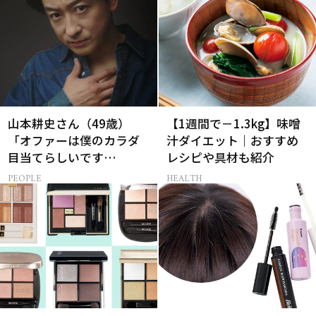
山本耕史さん（49歳）
【1週間で－1.3kg】味噌
「オファーは僕のカラダ
汁ダイエット｜おすすめ
目当てらしいです
レシピや具材も紹介
（笑）」全編英語ミュー
PEOPLE
HEALTH
ジカルへの挑戦