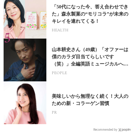
「50代になった今、答え合わせでき
た」森永製菓の“モリコラ”が未来の
キレイを連れてくる！
HEALTH
山本耕史さん（49歳）「オファーは
僕のカラダ目当てらしいです
（笑）」全編英語ミュージカルへの
挑戦
PEOPLE
美味しいから無理なく続く！大人の
ための新・コラーゲン習慣
PR
Recommended by