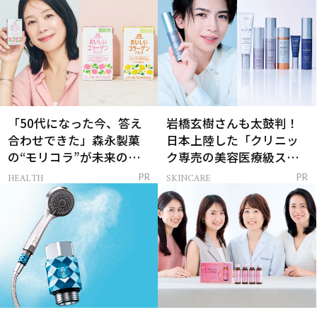
「50代になった今、答え
岩橋玄樹さんも太鼓判！
合わせできた」森永製菓
日本上陸した「クリニッ
の“モリコラ”が未来のキ
ク専売の美容医療級スキ
レイを連れてくる！
ンケア」
HEALTH
SKINCARE
PR
PR