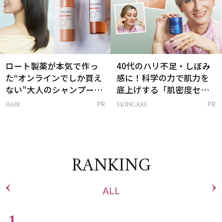
ロート製薬が本気で作っ
40代のハリ不足・しぼみ
た“オンラインでしか買え
感に！科学の力で肌力を
ない”大人のシャンプー＆
底上げする「肌密度セラ
トリートメントって？
ム」
HAIR
SKINCARE
PR
PR
RANKING
ALL