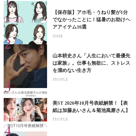
【保存版】アホ毛・うねり髪が1分
でなかったことに！猛暑のお助けヘ
アアイテム16選
HAIR
山本耕史さん「人生において最優先
は家族」。仕事も無欲に、ストレス
を溜めない生き方
PEOPLE
美ST 2026年10月号表紙解禁！【表
紙は加藤あいさん＆菊池風磨さん】
PEOPLE