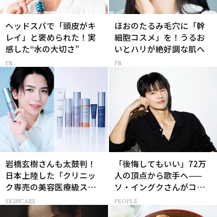
ヘッドスパで「頭皮がキ
ほおのたるみ毛穴に「幹
レイ」と褒められた！実
細胞コスメ」を！うるお
感した“水の大切さ”
いとハリが絶好調な肌へ
岩橋玄樹さんも太鼓判！
「後悔してもいい」72万
日本上陸した「クリニッ
人の頂点から歌手へ——
ク専売の美容医療級スキ
ソ・イングクさんがコツ
ンケア」
コツ頑張れる原動力とは
SKINCARE
PEOPLE