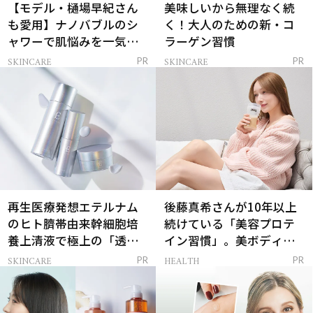
【モデル・樋場早紀さん
美味しいから無理なく続
も愛用】ナノバブルのシ
く！大人のための新・コ
ャワーで肌悩みを一気に
ラーゲン習慣
解決
SKINCARE
SKINCARE
PR
PR
再生医療発想エテルナム
後藤真希さんが10年以上
のヒト臍帯由来幹細胞培
続けている「美容プロテ
養上清液で極上の「透明
イン習慣」。美ボディを
感ハリ肌」へ
支える朝ルーティンと
SKINCARE
HEALTH
PR
PR
は？