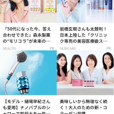
「50代になった今、答え
岩橋玄樹さんも太鼓判！
合わせできた」森永製菓
日本上陸した「クリニッ
の“モリコラ”が未来のキ
ク専売の美容医療級スキ
レイを連れてくる！
ンケア」
HEALTH
SKINCARE
PR
PR
【モデル・樋場早紀さん
美味しいから無理なく続
も愛用】ナノバブルのシ
く！大人のための新・コ
ャワーで肌悩みを一気に
ラーゲン習慣