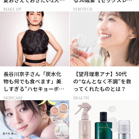
夏おさえておきたい2大メ
る50歳妻【セックスレス
イクトレンド
AND THE CITY -女たちの
MAKE UP
FEMTECH
告白-】
長谷川京子さん「炭水化
【望月理恵アナ】50代
物も何でも食べます」美
の“なんとなく不調”を救
しすぎる”ハセキョーボデ
ってくれたものとは？
ィ”を作る秘訣
SKINCARE
HEALTH