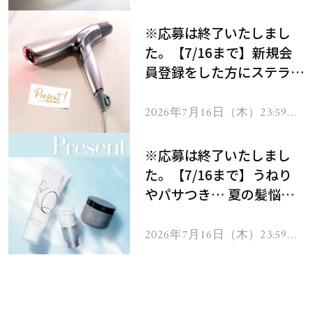
で
※応募は終了いたしまし
た。【7/16まで】新規会
員登録をした方にステラボ
ーテのシャインリバース
ヘアドライヤー ジュエル
2026年7月16日（木）23:59ま
で
をプレゼント！
※応募は終了いたしまし
た。【7/16まで】うねり
やパサつき… 夏の髪悩み
を解消するヘアケアアイテ
ムを13名様にプレゼン
2026年7月16日（木）23:59ま
で
ト！