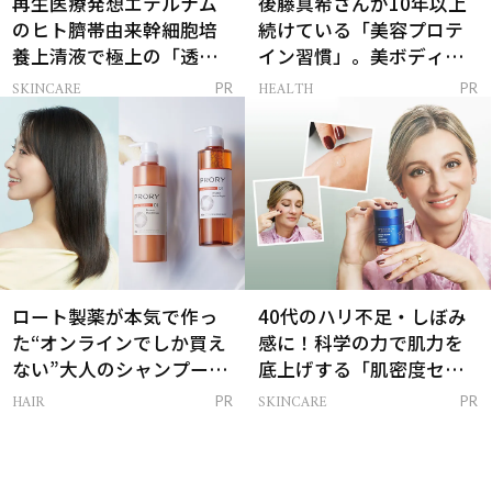
再生医療発想エテルナム
後藤真希さんが10年以上
のヒト臍帯由来幹細胞培
続けている「美容プロテ
養上清液で極上の「透明
イン習慣」。美ボディを
感ハリ肌」へ
支える朝ルーティンと
SKINCARE
HEALTH
PR
PR
は？
ロート製薬が本気で作っ
40代のハリ不足・しぼみ
た“オンラインでしか買え
感に！科学の力で肌力を
ない”大人のシャンプー＆
底上げする「肌密度セラ
トリートメントって？
ム」
HAIR
SKINCARE
PR
PR