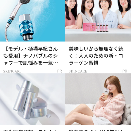
【モデル・樋場早紀さん
美味しいから無理なく続
も愛用】ナノバブルのシ
く！大人のための新・コ
ャワーで肌悩みを一気に
ラーゲン習慣
解決
SKINCARE
SKINCARE
PR
PR