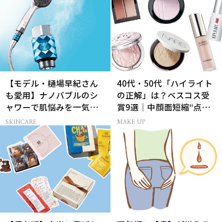
【モデル・樋場早紀さん
40代・50代「ハイライト
も愛用】ナノバブルのシ
の正解」は？ベスコス受
ャワーで肌悩みを一気に
賞9選｜中顔面短縮“点置
解決
き”メイク法も
SKINCARE
MAKE UP