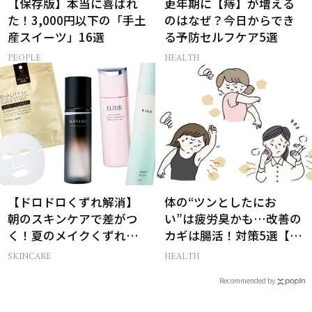
【保存版】本当に喜ばれ
更年期に【痔】が増える
た！3,000円以下の「手土
のはなぜ？今日からでき
産スイーツ」16選
る予防セルフケア5選
PEOPLE
HEALTH
【ドロドロくずれ解消】
体の“ツンとしたにお
朝のスキンケアで差がつ
い”は疲労臭かも…改善の
く！夏のメイクくずれ防
カギは腸活！対策5選【医
止術
師監修】
SKINCARE
HEALTH
Recommended by