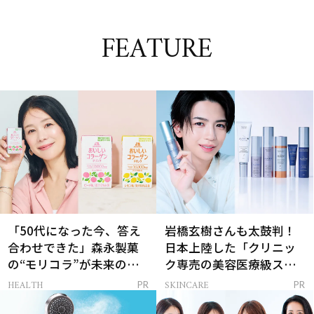
FEATURE
「50代になった今、答え
岩橋玄樹さんも太鼓判！
合わせできた」森永製菓
日本上陸した「クリニッ
の“モリコラ”が未来のキ
ク専売の美容医療級スキ
レイを連れてくる！
ンケア」
HEALTH
SKINCARE
PR
PR