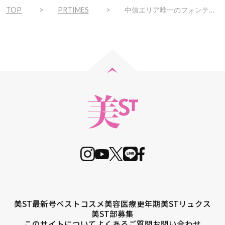
TOP
PRTIMES
中信エリア唯一のフォンテーヌショップ 井上アイシティ21店 フォンテーヌコーナー 4月10日（木）移転リニューアルオープン
美ST最新号
ベストコスメ
美容医療
更年期
美STリュクス
美ST部募集
このサイトについて
よくあるご質問
お問い合わせ