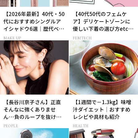
【2026年最新】40代・50
【40代50代のフェムケ
代におすすめシングルア
ア】デリケートゾーンに
イシャドウ6選｜歴代ベス
優しい下着の選び方etc.
トコスメ受賞まとめ
をプロが解説！
MAKE UP
FEMTECH
【長谷川京子さん】正直
【1週間で－1.3kg】味噌
そんなに強くありませ
汁ダイエット｜おすすめ
ん…負のループを抜ける
レシピや具材も紹介
15分の習慣とは?
PEOPLE
HEALTH