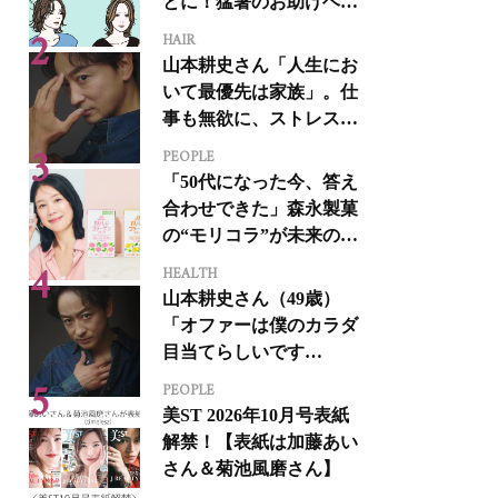
とに！猛暑のお助けヘア
アイテム16選
HAIR
山本耕史さん「人生にお
いて最優先は家族」。仕
事も無欲に、ストレスを
溜めない生き方
PEOPLE
「50代になった今、答え
合わせできた」森永製菓
の“モリコラ”が未来のキ
レイを連れてくる！
HEALTH
山本耕史さん（49歳）
「オファーは僕のカラダ
目当てらしいです
（笑）」全編英語ミュー
PEOPLE
ジカルへの挑戦
美ST 2026年10月号表紙
解禁！【表紙は加藤あい
さん＆菊池風磨さん】