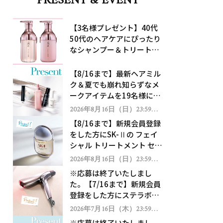
PRESENT & EVENT
【3名様プレゼント】40代
50代のヘアケアにぴったり
なシャンプー＆トリートメ
ントで、うねり悩みに対
処！
【8/16まで】最新ヘアミル
ク＆夏でも崩れ知らずなメ
ークアイテムを19名様にプ
レゼント！
2026年8月16日（日）23:59ま
で
【8/16まで】新規会員登録
をした方にSK-Ⅱの フェイ
シャル トリートメント セラ
ムをプレゼント！
2026年8月16日（日）23:59ま
で
※応募は終了いたしまし
た。【7/16まで】新規会員
登録をした方にステラボー
テのシャインリバース ヘア
2026年7月16日（木）23:59ま
で
ドライヤー ジュエルをプレ
※応募は終了いたしまし