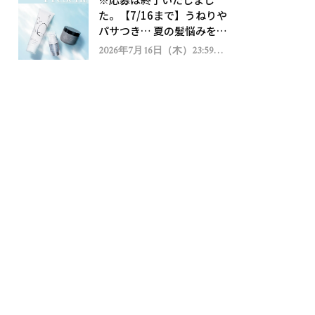
ゼント！
た。【7/16まで】うねりや
パサつき… 夏の髪悩みを解
消するヘアケアアイテムを
2026年7月16日（木）23:59ま
で
13名様にプレゼント！