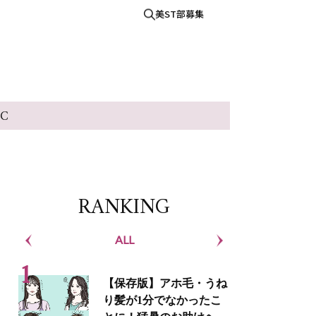
美ST部募集
IC
RANKING
ALL
S
【保存版】アホ毛・うね
り髪が1分でなかったこ