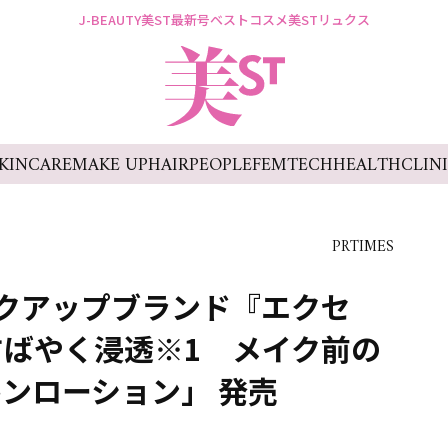
J-BEAUTY
美ST最新号
ベストコスメ
美STリュクス
KINCARE
MAKE UP
HAIR
PEOPLE
FEMTECH
HEALTH
CLIN
PRTIMES
イクアップブランド『エクセ
ばやく浸透※1 メイク前の
ンローション」 発売