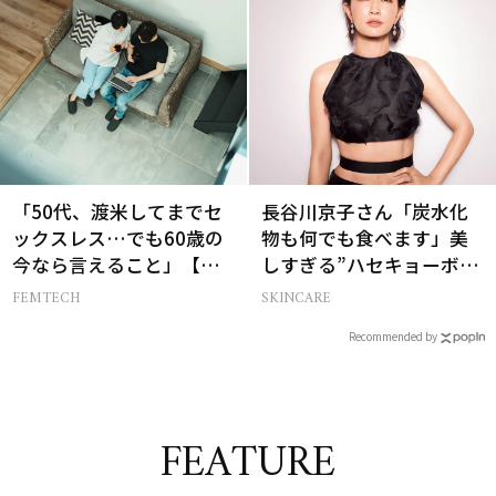
に性について考え始め…
「50代、渡米してまでセ
長谷川京子さん「炭水化
ックスレス…でも60歳の
物も何でも食べます」美
今なら言えること」【セ
しすぎる”ハセキョーボデ
ックスレス AND THE
ィ”を作る秘訣
FEMTECH
SKINCARE
CITY -女たちの告白-】
Recommended by
FEATURE