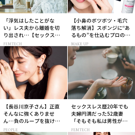
「浮気はしたことがな
【小鼻のボツボツ・毛穴
い」レス夫から離婚を切
落ち解消】スポンジに“あ
り出され…【セックスレ
るもの”を仕込むプロの超
ス AND THE CITY -女たち
簡単メイクテク
FEMTECH
MAKE UP
の告白-】
【長谷川京子さん】正直
セックスレス歴20年でも
そんなに強くありませ
夫婦円満だった52歳妻
ん…負のループを抜ける
「そもそも私は男性が好
15分の習慣とは?
き？」更年期をきっかけ
PEOPLE
FEMTECH