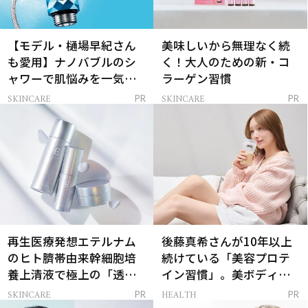
【モデル・樋場早紀さん
美味しいから無理なく続
も愛用】ナノバブルのシ
く！大人のための新・コ
ャワーで肌悩みを一気に
ラーゲン習慣
解決
SKINCARE
SKINCARE
PR
PR
再生医療発想エテルナム
後藤真希さんが10年以上
のヒト臍帯由来幹細胞培
続けている「美容プロテ
養上清液で極上の「透明
イン習慣」。美ボディを
感ハリ肌」へ
支える朝ルーティンと
SKINCARE
HEALTH
PR
PR
は？