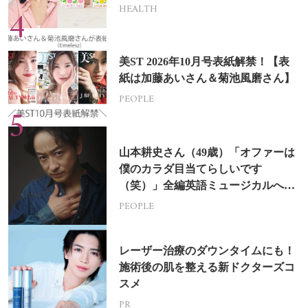
HEALTH
美ST 2026年10月号表紙解禁！【表
紙は加藤あいさん＆菊池風磨さん】
PEOPLE
山本耕史さん（49歳）「オファーは
僕のカラダ目当てらしいです
（笑）」全編英語ミュージカルへの
挑戦
PEOPLE
レーザー治療のダウンタイムにも！
施術後の肌を整える新ドクターズコ
スメ
PR