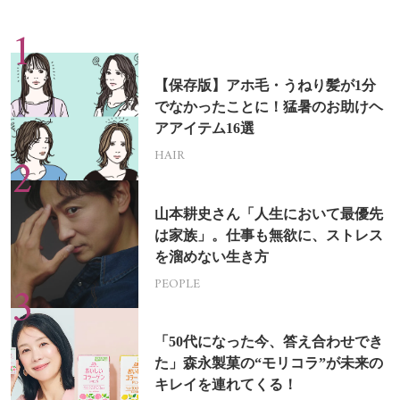
【保存版】アホ毛・うねり髪が1分
でなかったことに！猛暑のお助けヘ
アアイテム16選
HAIR
山本耕史さん「人生において最優先
は家族」。仕事も無欲に、ストレス
を溜めない生き方
PEOPLE
「50代になった今、答え合わせでき
た」森永製菓の“モリコラ”が未来の
キレイを連れてくる！