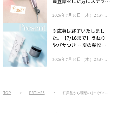
員登録をした方にステラボ
ーテのシャインリバース
ヘアドライヤー ジュエル
2026年7月16日（木）23:59ま
で
をプレゼント！
※応募は終了いたしまし
た。【7/16まで】うねり
やパサつき… 夏の髪悩み
を解消するヘアケアアイテ
ムを13名様にプレゼン
2026年7月16日（木）23:59ま
で
ト！
TOP
PRTIMES
粧美堂から理想のまつげメイクを叶える2アイテム新登場！2WAYコーム＆ソフトガードで仕上がり自由自在