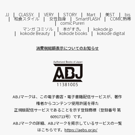
JJ
CLASSY.
VERY
STORY
Mart
美ST
bis
和食スタイル
女性自身
SmartFLASH
COMIC熱帯
comic Pureri
マンガ コミソル
本がすき。
kokode.jp
kokode Beauty
kokode books
kokode digital
消費税総額表示についてのお知らせ
ABJマークは、この電子書店・電子書籍配信サービスが、著作
権者からコンテンツ使用許諾を得た
正規版配信サービスであることを示す登録商標（登録番号 第
6091713号）です。
ABJマークの詳細、ABJマークを掲示しているサービスの一覧
はこちらです。
https://aebs.or.jp/