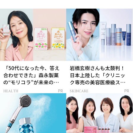
「50代になった今、答え
岩橋玄樹さんも太鼓判！
合わせできた」森永製菓
日本上陸した「クリニッ
の“モリコラ”が未来のキ
ク専売の美容医療級スキ
レイを連れてくる！
ンケア」
HEALTH
SKINCARE
PR
PR