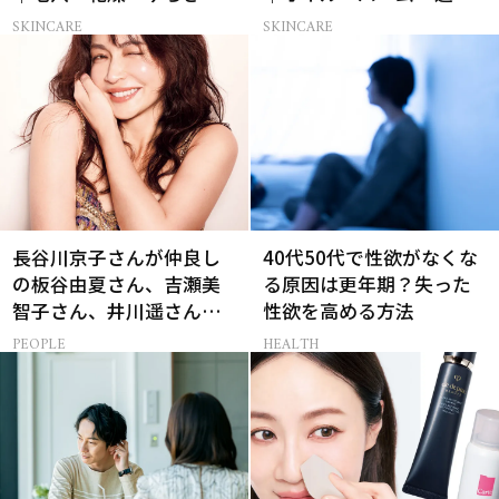
ど
方の正解は？
SKINCARE
SKINCARE
長谷川京子さんが仲良し
40代50代で性欲がなくな
の板谷由夏さん、吉瀬美
る原因は更年期？失った
智子さん、井川遥さんと
性欲を高める方法
集まる理由は…
PEOPLE
HEALTH