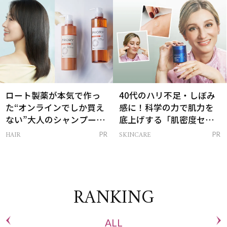
ロート製薬が本気で作っ
40代のハリ不足・しぼみ
た“オンラインでしか買え
感に！科学の力で肌力を
ない”大人のシャンプー＆
底上げする「肌密度セラ
トリートメントって？
ム」
HAIR
SKINCARE
PR
PR
RANKING
ALL