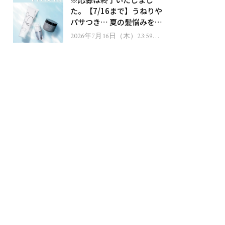
ゼント！
た。【7/16まで】うねりや
パサつき… 夏の髪悩みを解
消するヘアケアアイテムを
2026年7月16日（木）23:59ま
で
13名様にプレゼント！