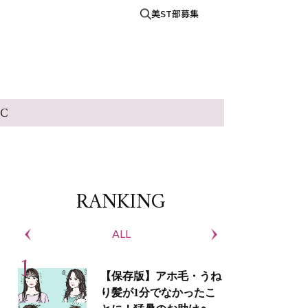
美ST部募集
IC
RANKING
ALL
S
【保存版】アホ毛・うね
り髪が1分でなかったこ