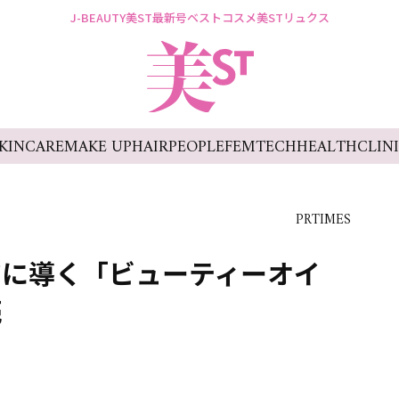
J-BEAUTY
美ST最新号
ベストコスメ
美STリュクス
KINCARE
MAKE UP
HAIR
PEOPLE
FEMTECH
HEALTH
CLIN
PRTIMES
アに導く「ビューティーオイ
売