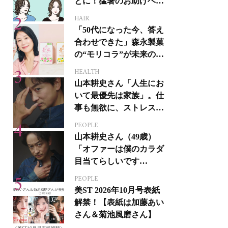
とに！猛暑のお助けヘア
アイテム16選
HAIR
「50代になった今、答え
合わせできた」森永製菓
の“モリコラ”が未来のキ
レイを連れてくる！
HEALTH
山本耕史さん「人生にお
いて最優先は家族」。仕
事も無欲に、ストレスを
溜めない生き方
PEOPLE
山本耕史さん（49歳）
「オファーは僕のカラダ
目当てらしいです
（笑）」全編英語ミュー
PEOPLE
ジカルへの挑戦
美ST 2026年10月号表紙
解禁！【表紙は加藤あい
さん＆菊池風磨さん】