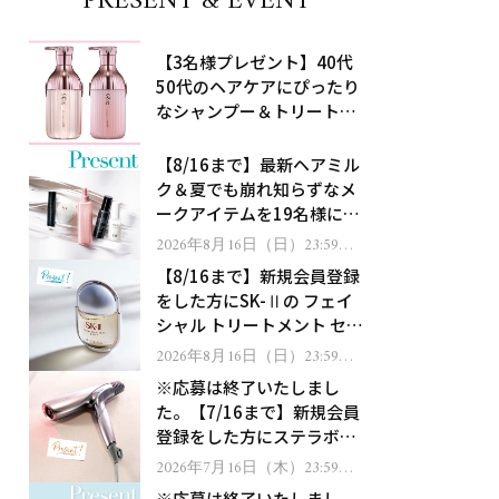
PRESENT & EVENT
【3名様プレゼント】40代
50代のヘアケアにぴったり
なシャンプー＆トリートメ
ントで、うねり悩みに対
処！
【8/16まで】最新ヘアミル
ク＆夏でも崩れ知らずなメ
ークアイテムを19名様にプ
レゼント！
2026年8月16日（日）23:59ま
で
【8/16まで】新規会員登録
をした方にSK-Ⅱの フェイ
シャル トリートメント セラ
ムをプレゼント！
2026年8月16日（日）23:59ま
で
※応募は終了いたしまし
た。【7/16まで】新規会員
登録をした方にステラボー
テのシャインリバース ヘア
2026年7月16日（木）23:59ま
で
ドライヤー ジュエルをプレ
※応募は終了いたしまし