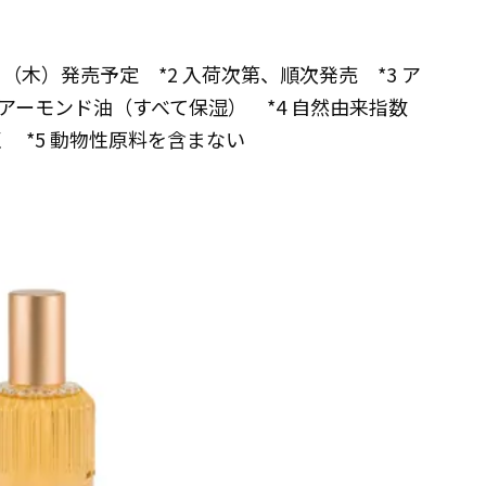
日（木）発売予定 *2 入荷次第、順次発売 *3 ア
ーモンド油（すべて保湿） *4 自然由来指数
づく *5 動物性原料を含まない