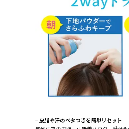
–
皮脂や汗のベタつきを簡単リセット
植物由来の皮脂・汗吸着パウダー*²が