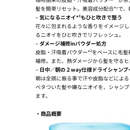
髪を簡単リセット。美容成分配合*⁷で
–
気になるニオイ*³もひと吹きで整う
花々に包まれるような香りをイメージし
るニオイをひと吹きでリフレッシュ。
–
ダメージ補修inパウダー処方
皮脂・汗吸着パウダー*²をベースに毛髪
補修。また、熱ダメージから髪を守るヒ
–
日中／朝の２way仕様ドライシャンプ
朝は全頭に振る事で汗や皮脂などによる
ベタついた髪や嫌なニオイを、シャンプ
ます。
・商品概要