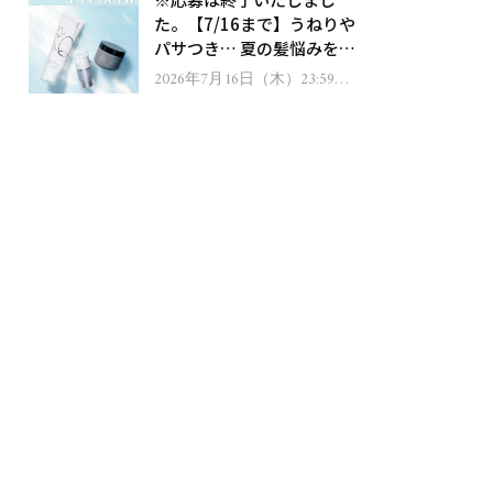
ゼント！
た。【7/16まで】うねりや
パサつき… 夏の髪悩みを解
消するヘアケアアイテムを
2026年7月16日（木）23:59ま
で
13名様にプレゼント！