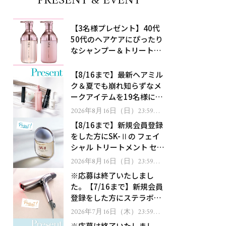
PRESENT & EVENT
【3名様プレゼント】40代
50代のヘアケアにぴったり
なシャンプー＆トリートメ
ントで、うねり悩みに対
処！
【8/16まで】最新ヘアミル
ク＆夏でも崩れ知らずなメ
ークアイテムを19名様にプ
レゼント！
2026年8月16日（日）23:59ま
で
【8/16まで】新規会員登録
をした方にSK-Ⅱの フェイ
シャル トリートメント セラ
ムをプレゼント！
2026年8月16日（日）23:59ま
で
※応募は終了いたしまし
た。【7/16まで】新規会員
登録をした方にステラボー
テのシャインリバース ヘア
2026年7月16日（木）23:59ま
で
ドライヤー ジュエルをプレ
※応募は終了いたしまし