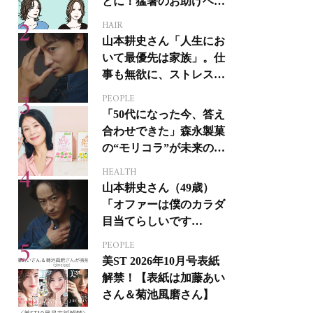
とに！猛暑のお助けヘア
アイテム16選
HAIR
山本耕史さん「人生にお
いて最優先は家族」。仕
事も無欲に、ストレスを
溜めない生き方
PEOPLE
「50代になった今、答え
合わせできた」森永製菓
の“モリコラ”が未来のキ
レイを連れてくる！
HEALTH
山本耕史さん（49歳）
「オファーは僕のカラダ
目当てらしいです
（笑）」全編英語ミュー
PEOPLE
ジカルへの挑戦
美ST 2026年10月号表紙
解禁！【表紙は加藤あい
さん＆菊池風磨さん】