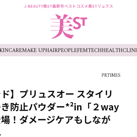
J-BEAUTY
美ST最新号
ベストコスメ
美STリュクス
KINCARE
MAKE UP
HAIR
PEOPLE
FEMTECH
HEALTH
CLIN
PRTIMES
ンド】プリュスオー スタイリ
防止パウダー*²in「２way
登場！ダメージケアもしなが
へ