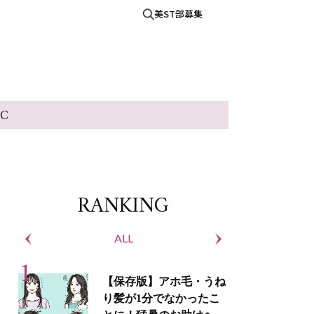
美ST部募集
IC
RANKING
ALL
S
【保存版】アホ毛・うね
り髪が1分でなかったこ