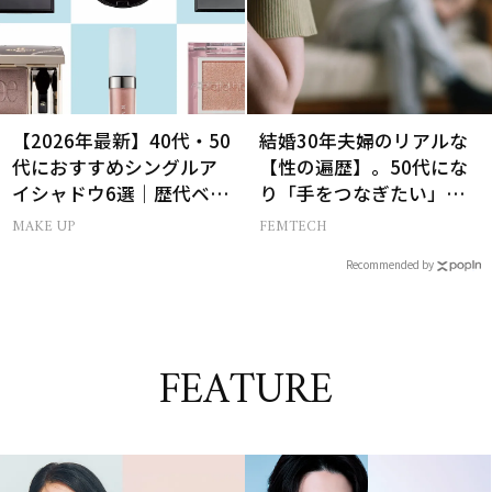
【2026年最新】40代・50
結婚30年夫婦のリアルな
代におすすめシングルア
【性の遍歴】。50代にな
イシャドウ6選｜歴代ベス
り「手をつなぎたい」と
トコスメ受賞まとめ
願う理由とは
MAKE UP
FEMTECH
Recommended by
FEATURE