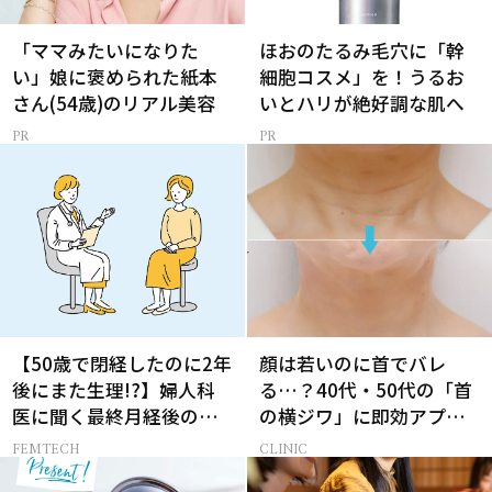
「ママみたいになりた
ほおのたるみ毛穴に「幹
い」娘に褒められた紙本
細胞コスメ」を！うるお
さん(54歳)のリアル美容
いとハリが絶好調な肌へ
【50歳で閉経したのに2年
顔は若いのに首でバレ
後にまた生理!?】婦人科
る…？40代・50代の「首
医に聞く最終月経後の出
の横ジワ」に即効アプロ
血の対処法
ーチする最新美容医療と
FEMTECH
CLINIC
は