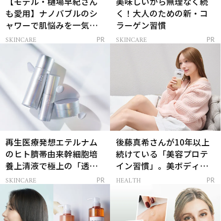
【モデル・樋場早紀さん
美味しいから無理なく続
も愛用】ナノバブルのシ
く！大人のための新・コ
ャワーで肌悩みを一気に
ラーゲン習慣
解決
SKINCARE
SKINCARE
PR
PR
再生医療発想エテルナム
後藤真希さんが10年以上
のヒト臍帯由来幹細胞培
続けている「美容プロテ
養上清液で極上の「透明
イン習慣」。美ボディを
感ハリ肌」へ
支える朝ルーティンと
SKINCARE
HEALTH
PR
PR
は？