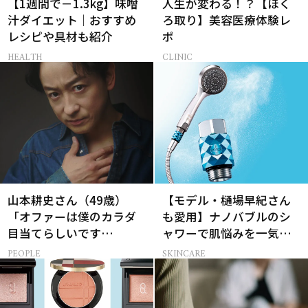
【1週間で－1.3kg】味噌
人生が変わる！？【ほく
汁ダイエット｜おすすめ
ろ取り】美容医療体験レ
レシピや具材も紹介
ポ
HEALTH
CLINIC
山本耕史さん（49歳）
【モデル・樋場早紀さん
「オファーは僕のカラダ
も愛用】ナノバブルのシ
目当てらしいです
ャワーで肌悩みを一気に
（笑）」全編英語ミュー
解決
PEOPLE
SKINCARE
ジカルへの挑戦