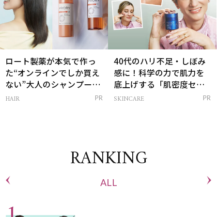
ロート製薬が本気で作っ
40代のハリ不足・しぼみ
た“オンラインでしか買え
感に！科学の力で肌力を
ない”大人のシャンプー＆
底上げする「肌密度セラ
トリートメントって？
ム」
HAIR
SKINCARE
PR
PR
RANKING
ALL