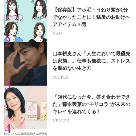
【保存版】アホ毛・うねり髪が1分
でなかったことに！猛暑のお助けヘ
アアイテム16選
HAIR
山本耕史さん「人生において最優先
は家族」。仕事も無欲に、ストレス
を溜めない生き方
PEOPLE
「50代になった今、答え合わせでき
た」森永製菓の“モリコラ”が未来の
キレイを連れてくる！
HEALTH