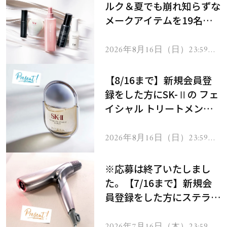
ルク＆夏でも崩れ知らずな
メークアイテムを19名様
にプレゼント！
2026年8月16日（日）23:59ま
で
【8/16まで】新規会員登
録をした方にSK-Ⅱの フェ
イシャル トリートメント
セラムをプレゼント！
2026年8月16日（日）23:59ま
で
※応募は終了いたしまし
た。【7/16まで】新規会
員登録をした方にステラボ
ーテのシャインリバース
ヘアドライヤー ジュエル
2026年7月16日（木）23:59ま