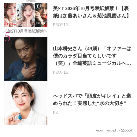
美ST 2026年10月号表紙解禁！【表
紙は加藤あいさん＆菊池風磨さん】
PEOPLE
山本耕史さん（49歳）「オファーは
僕のカラダ目当てらしいです
（笑）」全編英語ミュージカルへの
挑戦
PEOPLE
ヘッドスパで「頭皮がキレイ」と褒
められた！実感した“水の大切さ”
PR
Recommended by