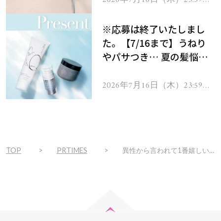
で
をプレゼント！
※応募は終了いたしまし
た。【7/16まで】うねり
やパサつき… 夏の髪悩み
を解消するヘアケアアイテ
ムを13名様にプレゼン
2026年7月16日（木）23:59ま
で
ト！
TOP
PRTIMES
異性から言われて1番嬉しい褒め言葉は？第2位は「綺麗だね」で23.5%、第1位は？