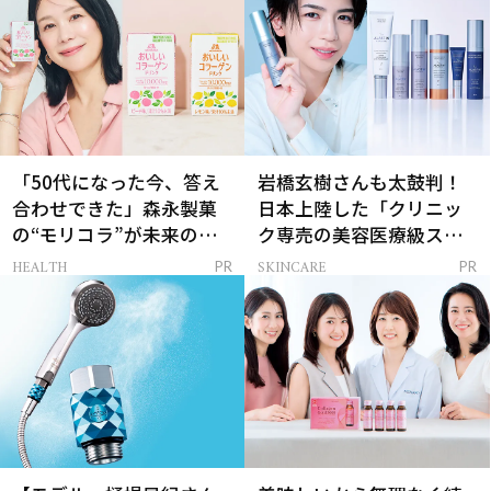
「50代になった今、答え
岩橋玄樹さんも太鼓判！
合わせできた」森永製菓
日本上陸した「クリニッ
の“モリコラ”が未来のキ
ク専売の美容医療級スキ
レイを連れてくる！
ンケア」
HEALTH
SKINCARE
PR
PR