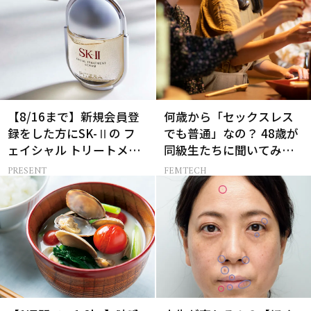
【8/16まで】新規会員登
何歳から「セックスレス
録をした方にSK-Ⅱの フ
でも普通」なの？ 48歳が
ェイシャル トリートメン
同級生たちに聞いてみた
ト セラムをプレゼント！
ら…
PRESENT
FEMTECH