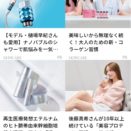
【モデル・樋場早紀さん
美味しいから無理なく続
も愛用】ナノバブルのシ
く！大人のための新・コ
ャワーで肌悩みを一気に
ラーゲン習慣
解決
SKINCARE
SKINCARE
PR
PR
再生医療発想エテルナム
後藤真希さんが10年以上
のヒト臍帯由来幹細胞培
続けている「美容プロテ