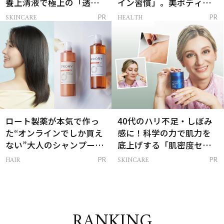
養上清液で極上の「透明
イン習慣」。美ボディを
感ハリ肌」へ
支える朝ルーティンと
SKINCARE
HEALTH
PR
PR
は？
ロート製薬が本気で作っ
40代のハリ不足・しぼみ
た“オンラインでしか買え
感に！科学の力で肌力を
ない”大人のシャンプー＆
底上げする「肌密度セラ
トリートメントって？
ム」
HAIR
SKINCARE
PR
PR
RANKING