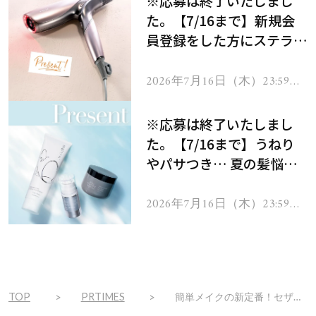
※応募は終了いたしまし
た。【7/16まで】新規会
員登録をした方にステラボ
ーテのシャインリバース
ヘアドライヤー ジュエル
2026年7月16日（木）23:59ま
で
をプレゼント！
※応募は終了いたしまし
た。【7/16まで】うねり
やパサつき… 夏の髪悩み
を解消するヘアケアアイテ
ムを13名様にプレゼン
2026年7月16日（木）23:59ま
で
ト！
TOP
PRTIMES
簡単メイクの新定番！セザンヌからフェイスカラー＆アイシャドウが１つになった5色入りパレット「セザンヌ フェイスアイパレット」が2025年6月上旬に新発売！