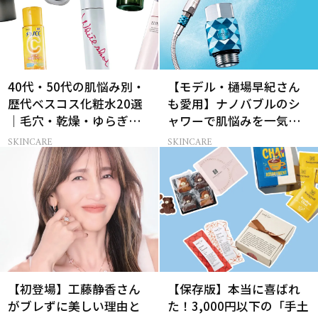
40代・50代の肌悩み別・
【モデル・樋場早紀さん
歴代ベスコス化粧水20選
も愛用】ナノバブルのシ
｜毛穴・乾燥・ゆらぎな
ャワーで肌悩みを一気に
ど
解決
SKINCARE
SKINCARE
【初登場】工藤静香さん
【保存版】本当に喜ばれ
がブレずに美しい理由と
た！3,000円以下の「手土