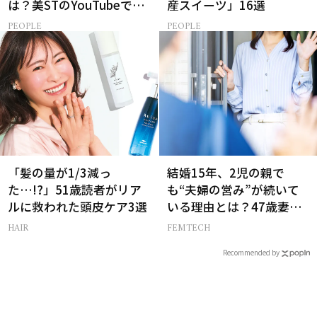
は？美STのYouTubeでは
産スイーツ」16選
ALL私物の「ポーチの中
PEOPLE
PEOPLE
身」も大公開！
「髪の量が1/3減っ
結婚15年、2児の親で
た…!?」51歳読者がリア
も“夫婦の営み”が続いて
ルに救われた頭皮ケア3選
いる理由とは？47歳妻が
実践する【レスにならな
HAIR
FEMTECH
いコツ】
Recommended by