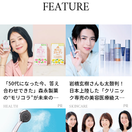
FEATURE
「50代になった今、答え
岩橋玄樹さんも太鼓判！
合わせできた」森永製菓
日本上陸した「クリニッ
の“モリコラ”が未来のキ
ク専売の美容医療級スキ
レイを連れてくる！
ンケア」
HEALTH
SKINCARE
PR
PR