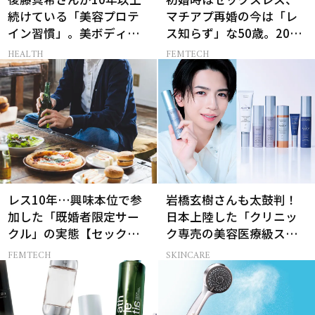
続けている「美容プロテ
マチアプ再婚の今は「レ
イン習慣」。美ボディを
ス知らず」な50歳。20代
支える朝ルーティンと
と変えた“結婚の条件”と
HEALTH
FEMTECH
は？
は？
レス10年…興味本位で参
岩橋玄樹さんも太鼓判！
加した「既婚者限定サー
日本上陸した「クリニッ
クル」の実態【セックス
ク専売の美容医療級スキ
レス AND THE CITY -女た
ンケア」
FEMTECH
SKINCARE
ちの告白-】