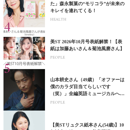
た」森永製菓の“モリコラ”が未来の
キレイを連れてくる！
HEALTH
美ST 2026年10月号表紙解禁！【表
紙は加藤あいさん＆菊池風磨さん】
PEOPLE
山本耕史さん（49歳）「オファーは
僕のカラダ目当てらしいです
（笑）」全編英語ミュージカルへの
挑戦
PEOPLE
【美STリュクス紙本さん(54歳)】10