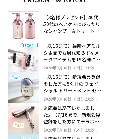
PRESENT & EVENT
【3名様プレゼント】40代
50代のヘアケアにぴったり
なシャンプー＆トリートメ
ントで、うねり悩みに対
処！
【8/16まで】最新ヘアミル
ク＆夏でも崩れ知らずなメ
ークアイテムを19名様にプ
レゼント！
2026年8月16日（日）23:59ま
で
【8/16まで】新規会員登録
をした方にSK-Ⅱの フェイ
シャル トリートメント セラ
ムをプレゼント！
2026年8月16日（日）23:59ま
で
※応募は終了いたしまし
た。【7/16まで】新規会員
登録をした方にステラボー
テのシャインリバース ヘア
2026年7月16日（木）23:59ま
で
ドライヤー ジュエルをプレ
※応募は終了いたしまし