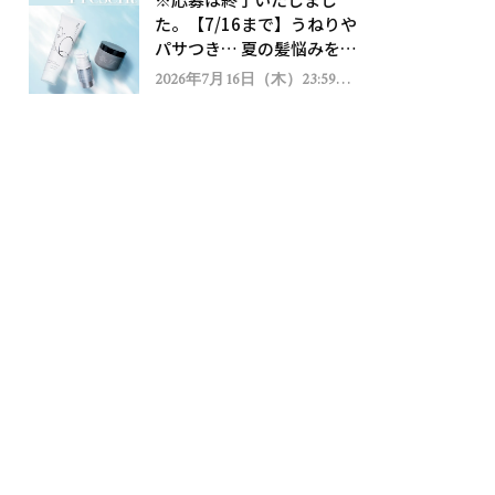
ゼント！
た。【7/16まで】うねりや
パサつき… 夏の髪悩みを解
消するヘアケアアイテムを
2026年7月16日（木）23:59ま
で
13名様にプレゼント！