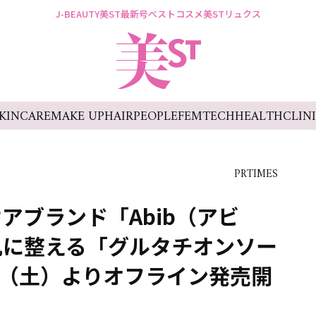
J-BEAUTY
美ST最新号
ベストコスメ
美STリュクス
KINCARE
MAKE UP
HAIR
PEOPLE
FEMTECH
HEALTH
CLIN
PRTIMES
アブランド「Abib（アビ
肌に整える「グルタチオンソー
日（土）よりオフライン発売開