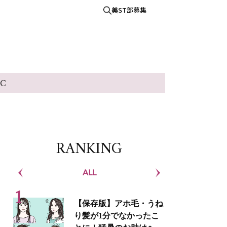
美ST部募集
IC
RANKING
ALL
S
【保存版】アホ毛・うね
り髪が1分でなかったこ