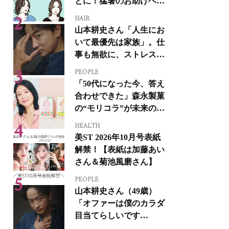
とに！猛暑のお助けヘア
アイテム16選
HAIR
山本耕史さん「人生にお
いて最優先は家族」。仕
事も無欲に、ストレスを
溜めない生き方
PEOPLE
「50代になった今、答え
合わせできた」森永製菓
の“モリコラ”が未来のキ
レイを連れてくる！
HEALTH
美ST 2026年10月号表紙
解禁！【表紙は加藤あい
さん＆菊池風磨さん】
PEOPLE
山本耕史さん（49歳）
「オファーは僕のカラダ
目当てらしいです
（笑）」全編英語ミュー