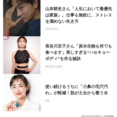
山本耕史さん「人生において最優先
は家族」。仕事も無欲に、ストレス
を溜めない生き方
PEOPLE
長谷川京子さん「炭水化物も何でも
食べます」美しすぎる”ハセキョー
ボディ”を作る秘訣
SKINCARE
使い続けるうちに「小鼻の毛穴汚
れ」が軽減！肌が土台から整う水
PR
Recommended by