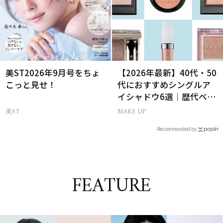
美ST2026年9月号をちょ
【2026年最新】40代・50
こっと見せ！
代におすすめシングルア
イシャドウ6選｜歴代ベス
トコスメ受賞まとめ
美ST
MAKE UP
Recommended by
FEATURE