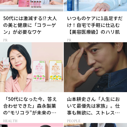
50代には激減する⁉ 大人
いつものケアに1品足すだ
の美と健康に「コラーゲ
け！自宅で手軽に仕込む
ン」が必要なワケ
【美容医療級】のハリ肌
「50代になった今、答え
山本耕史さん「人生にお
合わせできた」森永製菓
いて最優先は家族」。仕
の“モリコラ”が未来のキ
事も無欲に、ストレスを
レイを連れてくる！
溜めない生き方
HEALTH
PEOPLE