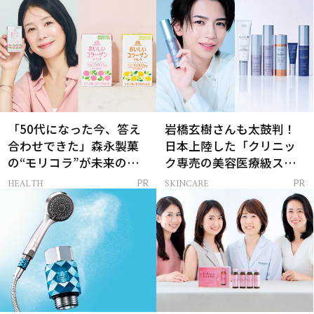
「50代になった今、答え
岩橋玄樹さんも太鼓判！
合わせできた」森永製菓
日本上陸した「クリニッ
の“モリコラ”が未来のキ
ク専売の美容医療級スキ
レイを連れてくる！
ンケア」
HEALTH
SKINCARE
PR
PR