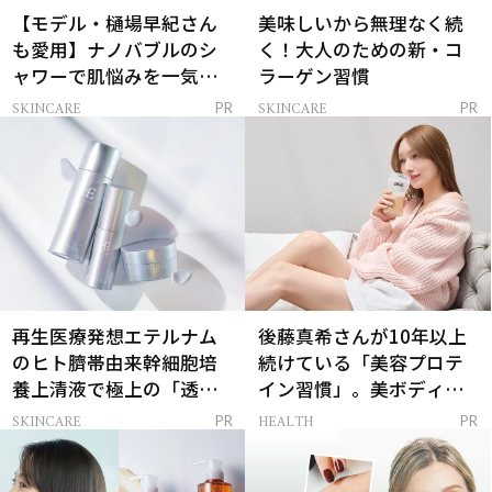
【モデル・樋場早紀さん
美味しいから無理なく続
も愛用】ナノバブルのシ
く！大人のための新・コ
ャワーで肌悩みを一気に
ラーゲン習慣
解決
SKINCARE
SKINCARE
PR
PR
再生医療発想エテルナム
後藤真希さんが10年以上
のヒト臍帯由来幹細胞培
続けている「美容プロテ
養上清液で極上の「透明
イン習慣」。美ボディを
感ハリ肌」へ
支える朝ルーティンと
SKINCARE
HEALTH
PR
PR
は？