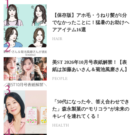
【保存版】アホ毛・うねり髪が1分
でなかったことに！猛暑のお助けヘ
アアイテム16選
HAIR
美ST 2026年10月号表紙解禁！【表
紙は加藤あいさん＆菊池風磨さん】
PEOPLE
「50代になった今、答え合わせでき
た」森永製菓の“モリコラ”が未来の
キレイを連れてくる！
HEALTH