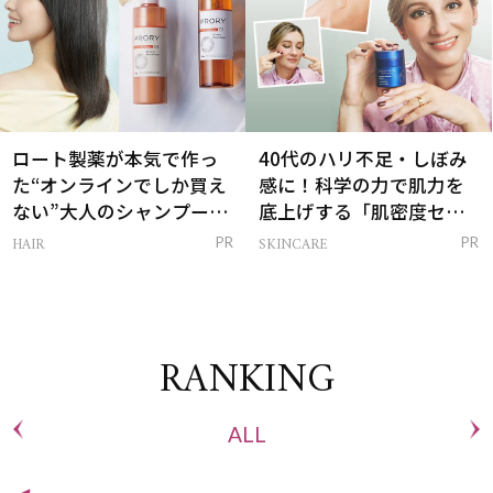
ロート製薬が本気で作っ
40代のハリ不足・しぼみ
た“オンラインでしか買え
感に！科学の力で肌力を
ない”大人のシャンプー＆
底上げする「肌密度セラ
トリートメントって？
ム」
HAIR
SKINCARE
PR
PR
RANKING
ALL