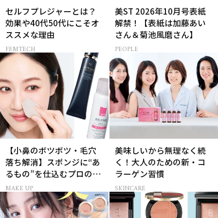
セルフプレジャーとは？
美ST 2026年10月号表紙
効果や40代50代にこそオ
解禁！【表紙は加藤あい
ススメな理由
さん＆菊池風磨さん】
FEMTECH
PEOPLE
【小鼻のボツボツ・毛穴
美味しいから無理なく続
落ち解消】スポンジに“あ
く！大人のための新・コ
るもの”を仕込むプロの超
ラーゲン習慣
簡単メイクテク
MAKE UP
SKINCARE