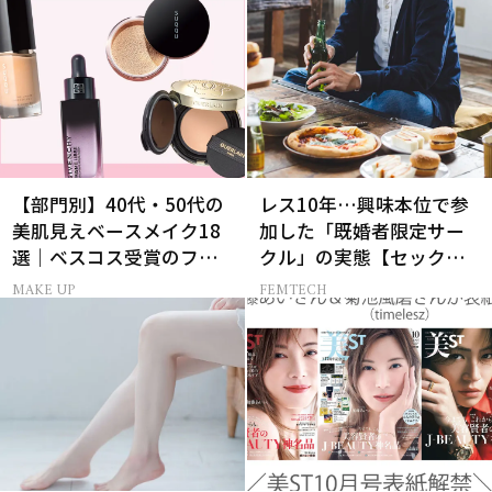
【部門別】40代・50代の
レス10年…興味本位で参
美肌見えベースメイク18
加した「既婚者限定サー
選｜ベスコス受賞のファ
クル」の実態【セックス
ンデ・下地・パウダー
レス AND THE CITY -女た
MAKE UP
FEMTECH
ちの告白-】