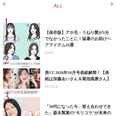
ALL
【保存版】アホ毛・うねり髪が1分
でなかったことに！猛暑のお助けヘ
アアイテム16選
HAIR
美ST 2026年10月号表紙解禁！【表
紙は加藤あいさん＆菊池風磨さん】
PEOPLE
「50代になった今、答え合わせでき
た」森永製菓の“モリコラ”が未来の