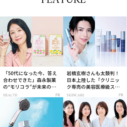
FEATURE
「50代になった今、答え
岩橋玄樹さんも太鼓判！
合わせできた」森永製菓
日本上陸した「クリニッ
の“モリコラ”が未来のキ
ク専売の美容医療級スキ
レイを連れてくる！
ンケア」
HEALTH
SKINCARE
PR
PR