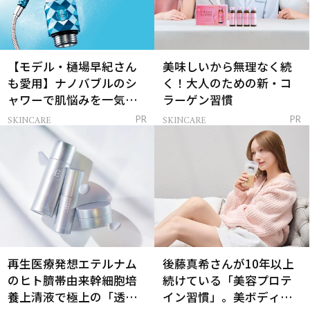
【モデル・樋場早紀さん
美味しいから無理なく続
も愛用】ナノバブルのシ
く！大人のための新・コ
ャワーで肌悩みを一気に
ラーゲン習慣
解決
SKINCARE
SKINCARE
PR
PR
再生医療発想エテルナム
後藤真希さんが10年以上
のヒト臍帯由来幹細胞培
続けている「美容プロテ
養上清液で極上の「透明
イン習慣」。美ボディを