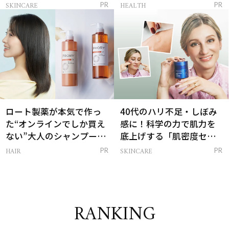
感ハリ肌」へ
支える朝ルーティンと
SKINCARE
HEALTH
PR
PR
は？
ロート製薬が本気で作っ
40代のハリ不足・しぼみ
た“オンラインでしか買え
感に！科学の力で肌力を
ない”大人のシャンプー＆
底上げする「肌密度セラ
トリートメントって？
ム」
HAIR
SKINCARE
PR
PR
RANKING