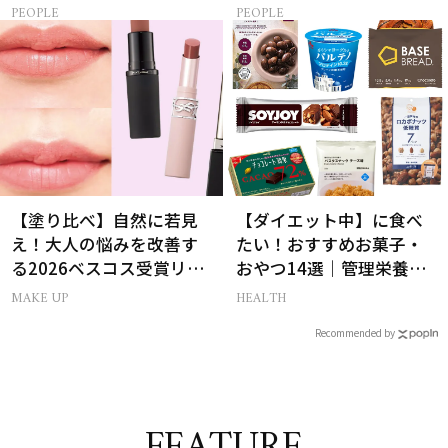
集まる理由は…
コツ頑張れる原動力とは
PEOPLE
PEOPLE
【塗り比べ】自然に若見
【ダイエット中】に食べ
え！大人の悩みを改善す
たい！おすすめお菓子・
る2026ベスコス受賞リッ
おやつ14選｜管理栄養士
プTOP3
監修
MAKE UP
HEALTH
Recommended by