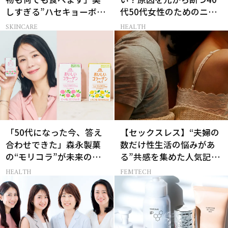
しすぎる”ハセキョーボデ
代50代女性のためのニオ
ィ”を作る秘訣
イケア
SKINCARE
HEALTH
「50代になった今、答え
【セックスレス】“夫婦の
合わせできた」森永製菓
数だけ性生活の悩みがあ
の“モリコラ”が未来のキ
る”共感を集めた人気記事
レイを連れてくる！
10選
HEALTH
FEMTECH