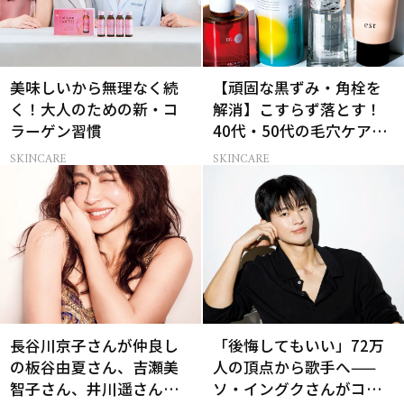
美味しいから無理なく続
【頑固な黒ずみ・角栓を
く！大人のための新・コ
解消】こすらず落とす！
ラーゲン習慣
40代・50代の毛穴ケア4
選
SKINCARE
SKINCARE
長谷川京子さんが仲良し
「後悔してもいい」72万
の板谷由夏さん、吉瀬美
人の頂点から歌手へ——
智子さん、井川遥さんと
ソ・イングクさんがコツ