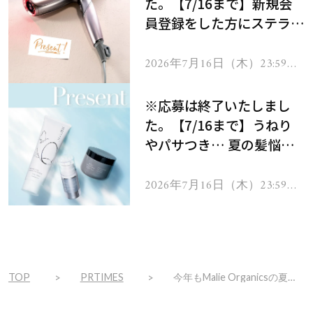
た。【7/16まで】新規会
員登録をした方にステラボ
ーテのシャインリバース
ヘアドライヤー ジュエル
2026年7月16日（木）23:59ま
で
をプレゼント！
※応募は終了いたしまし
た。【7/16まで】うねり
やパサつき… 夏の髪悩み
を解消するヘアケアアイテ
ムを13名様にプレゼン
2026年7月16日（木）23:59ま
で
ト！
TOP
PRTIMES
今年もMalie Organicsの夏がやってきた！ハワイフェア総力特集2025！