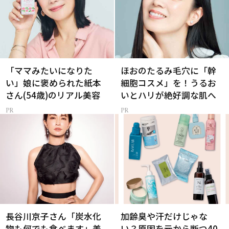
「ママみたいになりた
ほおのたるみ毛穴に「幹
い」娘に褒められた紙本
細胞コスメ」を！うるお
さん(54歳)のリアル美容
いとハリが絶好調な肌へ
長谷川京子さん「炭水化
加齢臭や汗だけじゃな
物も何でも食べます」美
い？原因を元から断つ40