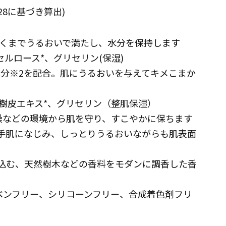
6128に基づき算出)
層深くまでうるおいで満たし、水分を保持します
セルロース*、グリセリン(保湿)
成分※2を配合。肌にうるおいを与えてキメこまか
ン樹皮エキス*、グリセリン（整肌保湿）
乾燥などの環境から肌を守り、すこやかに保ちます
く手肌になじみ、しっとりうるおいながらも肌表面
み込む、天然樹木などの香料をモダンに調香した香
ラベンフリー、シリコーンフリー、合成着色剤フリ