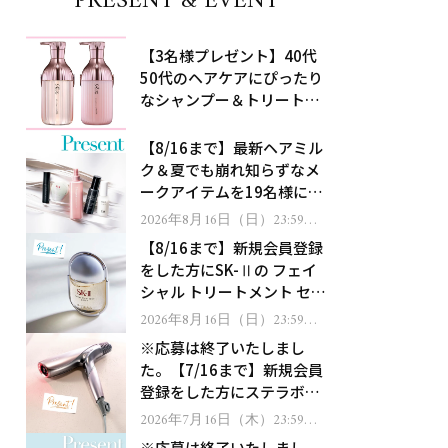
PRESENT & EVENT
【3名様プレゼント】40代
50代のヘアケアにぴったり
なシャンプー＆トリートメ
ントで、うねり悩みに対
処！
【8/16まで】最新ヘアミル
ク＆夏でも崩れ知らずなメ
ークアイテムを19名様にプ
レゼント！
2026年8月16日（日）23:59ま
で
【8/16まで】新規会員登録
をした方にSK-Ⅱの フェイ
シャル トリートメント セラ
ムをプレゼント！
2026年8月16日（日）23:59ま
で
※応募は終了いたしまし
た。【7/16まで】新規会員
登録をした方にステラボー
テのシャインリバース ヘア
2026年7月16日（木）23:59ま
で
ドライヤー ジュエルをプレ
※応募は終了いたしまし