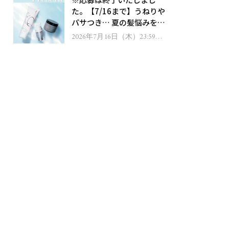
ゼント！
た。【7/16まで】うねりや
パサつき… 夏の髪悩みを解
消するヘアケアアイテムを
2026年7月16日（木）23:59ま
で
13名様にプレゼント！