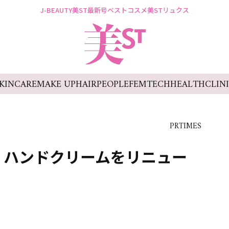
J-BEAUTY
美ST最新号
ベストコスメ
美STリュクス
KINCARE
MAKE UP
HAIR
PEOPLE
FEMTECH
HEALTH
CLIN
PRTIMES
ク ハンドクリームをリニュー