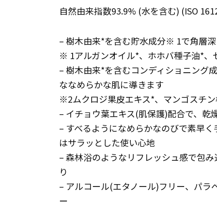
自然由来指数93.9% (水を含む) (ISO 1
– 樹木由来*を含む貯水成分※ 1で角
※ 1アルガンオイル*、ホホバ種子油*、
– 樹木由来*を含むコンディショニング
ななめらかな肌に導きます
※2ムクロジ果皮エキス*、マンゴスチ
– イチョウ葉エキス(肌保護)配合で、
– すべるようになめらかなのびで素早
はサラッとした使い心地
– 森林浴のようなリフレッシュ感で包
り
– アルコール(エタノール)フリー、パ
ー