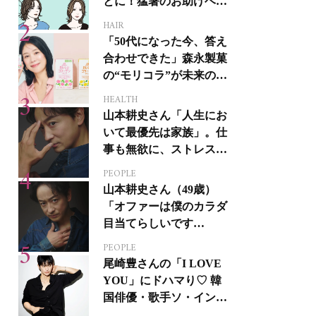
とに！猛暑のお助けヘア
アイテム16選
HAIR
「50代になった今、答え
合わせできた」森永製菓
の“モリコラ”が未来のキ
レイを連れてくる！
HEALTH
山本耕史さん「人生にお
いて最優先は家族」。仕
事も無欲に、ストレスを
溜めない生き方
PEOPLE
山本耕史さん（49歳）
「オファーは僕のカラダ
目当てらしいです
（笑）」全編英語ミュー
PEOPLE
ジカルへの挑戦
尾崎豊さんの「I LOVE
YOU」にドハマり♡ 韓
国俳優・歌手ソ・イング
クさんの音楽がすべての