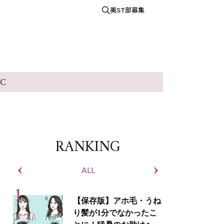
美ST部募集
IC
RANKING
ALL
S
【保存版】アホ毛・うね
り髪が1分でなかったこ