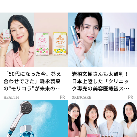
「50代になった今、答え
岩橋玄樹さんも太鼓判！
合わせできた」森永製菓
日本上陸した「クリニッ
の“モリコラ”が未来のキ
ク専売の美容医療級スキ
レイを連れてくる！
ンケア」
HEALTH
SKINCARE
PR
PR