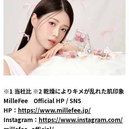
※1 当社比 ※2 乾燥によりキメが乱れた肌印象
MilleFee Official HP / SNS
HP：
https://www.millefee.jp/
Instagram：
https://www.instagram.com/
millefee_official/