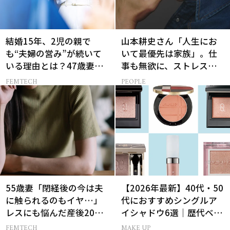
結婚15年、2児の親で
山本耕史さん「人生にお
も“夫婦の営み”が続いて
いて最優先は家族」。仕
いる理由とは？47歳妻が
事も無欲に、ストレスを
実践する【レスにならな
溜めない生き方
FEMTECH
PEOPLE
いコツ】
55歳妻「閉経後の今は夫
【2026年最新】40代・50
に触られるのもイヤ…」
代におすすめシングルア
レスにも悩んだ産後20年
イシャドウ6選｜歴代ベス
の葛藤
トコスメ受賞まとめ
FEMTECH
MAKE UP