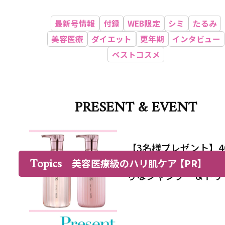
最新号情報
付録
WEB限定
シミ
たるみ
美容医療
ダイエット
更年期
インタビュー
ベストコスメ
PRESENT & EVENT
【3名様プレゼント】4
Topics
50代のヘアケアにぴっ
美容医療級のハリ肌ケア
【PR】
りなシャンプー＆トリ
メントで、うねり悩み
処！