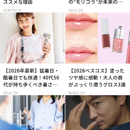
ススメな理由
の“モリコラ”が未来のキ
レイを連れてくる！
FEMTECH
HEALTH
【2026年最新】猛暑日・
【2026ベスコス】塗った
酷暑日でも快適！40代50
ツヤ感に感動！大人の唇
代が持ち歩くべき暑さ対
がぷっくり潤うグロス3選
策グッズ
HEALTH
MAKE UP