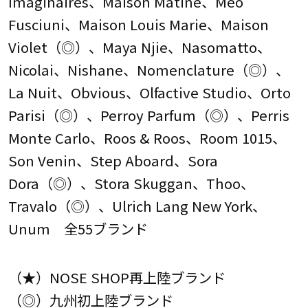
Imaginaires、Maison Matine、Meo
Fusciuni、Maison Louis Marie、Maison
Violet（◎）、Maya Njie、Nasomatto、
Nicolai、Nishane、Nomenclature（◎）、
La Nuit、Obvious、Olfactive Studio、Orto
Parisi（◎）、Perroy Parfum（◎）、Perris
Monte Carlo、Roos & Roos、Room 1015、
Son Venin、Step Aboard、Sora
Dora（◎）、Stora Skuggan、Thoo、
Travalo（◎）、Ulrich Lang New York、
Unum 全55ブランド
（★）NOSE SHOP再上陸ブランド
（◎）九州初上陸ブランド