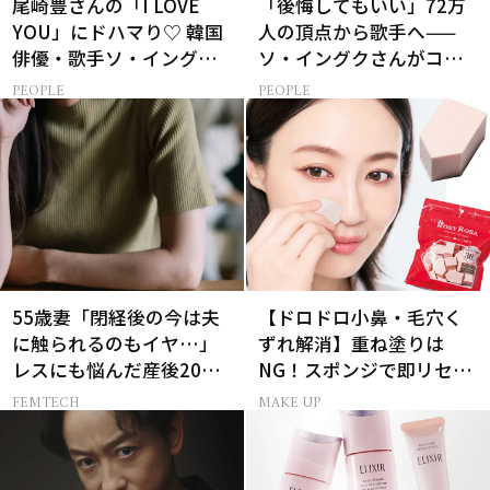
尾崎豊さんの「I LOVE
「後悔してもいい」72万
YOU」にドハマり♡ 韓国
人の頂点から歌手へ——
俳優・歌手ソ・イングク
ソ・イングクさんがコツ
さんの音楽がすべての人
コツ頑張れる原動力とは
PEOPLE
PEOPLE
生って？
55歳妻「閉経後の今は夫
【ドロドロ小鼻・毛穴く
に触られるのもイヤ…」
ずれ解消】重ね塗りは
レスにも悩んだ産後20年
NG！スポンジで即リセッ
の葛藤
トするプロ技
FEMTECH
MAKE UP