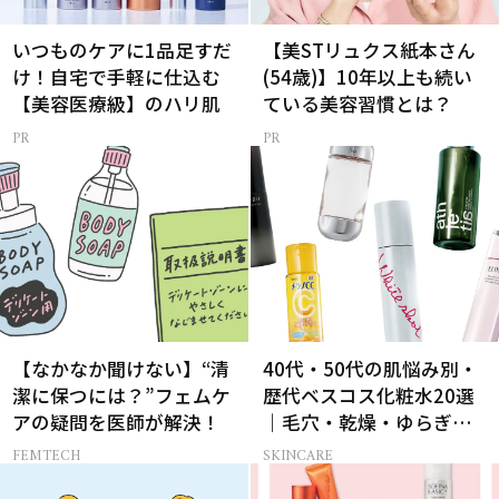
いつものケアに1品足すだ
【美STリュクス紙本さん
け！自宅で手軽に仕込む
(54歳)】10年以上も続い
【美容医療級】のハリ肌
ている美容習慣とは？
【なかなか聞けない】“清
40代・50代の肌悩み別・
潔に保つには？”フェムケ
歴代ベスコス化粧水20選
アの疑問を医師が解決！
｜毛穴・乾燥・ゆらぎな
ど
FEMTECH
SKINCARE