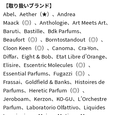
【取り扱いブランド】
Abel、Aether（★）、Andrea
Maack（◎）、Anthologie、Art Meets Art、
Baruti、Bastille、Bdk Parfums、
Beaufort（◎）、Borntostandout（◎）、
Cloon Keen（◎）、Canoma、Cra-Yon、
Diffar、Eight & Bob、Etat Libre d’Orange、
Elisire、Escentric Molecules（◎）、
Essential Parfums、Fugazzi（◎）、
Frassai、Goldfield & Banks、Histoires de
Parfums、Heretic Parfum（◎）、
Jeroboam、Kerzon、KO-GU、L’Orchestre
Parfum、Laboratorio Olfattivo、Liquides