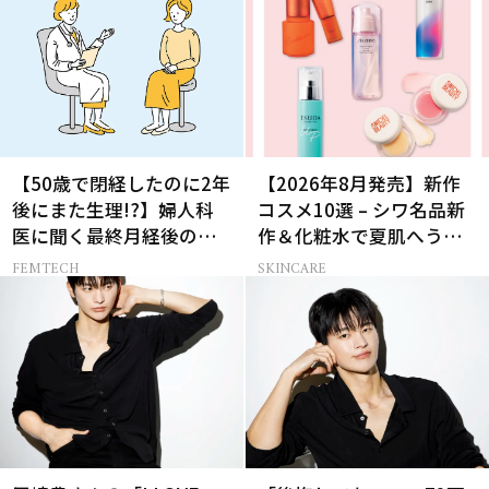
【50歳で閉経したのに2年
【2026年8月発売】新作
後にまた生理!?】婦人科
コスメ10選 – シワ名品新
医に聞く最終月経後の出
作＆化粧水で夏肌へうる
血の対処法
おいチャージ
FEMTECH
SKINCARE