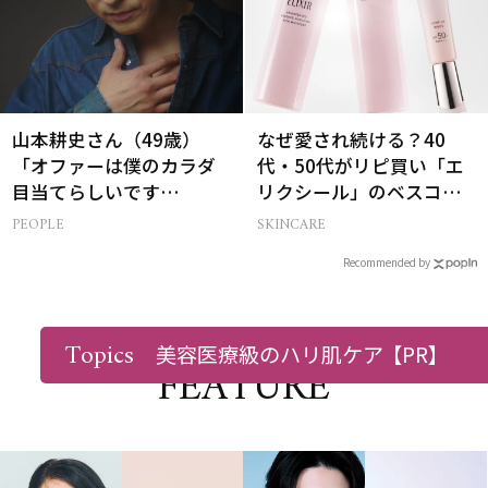
山本耕史さん（49歳）
なぜ愛され続ける？40
「オファーは僕のカラダ
代・50代がリピ買い「エ
目当てらしいです
リクシール」のベスコス
（笑）」全編英語ミュー
受賞名品3選
PEOPLE
SKINCARE
ジカルへの挑戦
Recommended by
Topics
美容医療級のハリ肌ケア
【PR】
FEATURE