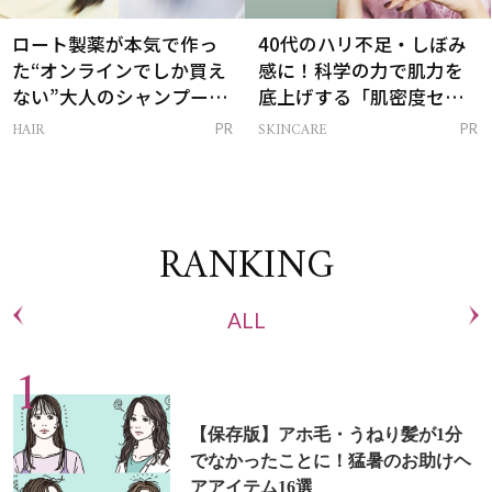
ロート製薬が本気で作っ
40代のハリ不足・しぼみ
た“オンラインでしか買え
感に！科学の力で肌力を
ない”大人のシャンプー＆
底上げする「肌密度セラ
トリートメントって？
ム」
HAIR
SKINCARE
PR
PR
RANKING
ALL
【保存版】アホ毛・うねり髪が1分
でなかったことに！猛暑のお助けヘ
アアイテム16選