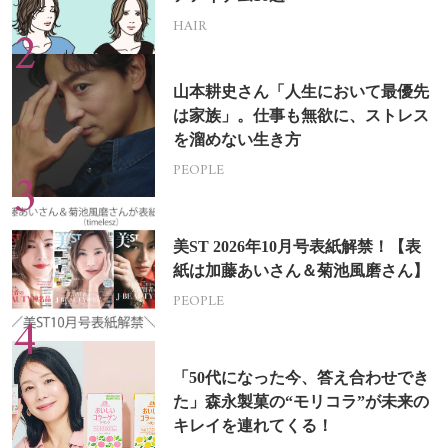
HAIR
山本耕史さん「人生において最優先
は家族」。仕事も無欲に、ストレス
を溜めない生き方
PEOPLE
美ST 2026年10月号表紙解禁！【表
紙は加藤あいさん＆菊池風磨さん】
PEOPLE
「50代になった今、答え合わせでき
た」森永製菓の“モリコラ”が未来の
キレイを連れてくる！