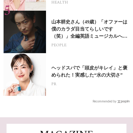
HEALTH
山本耕史さん（49歳）「オファーは
僕のカラダ目当てらしいです
（笑）」全編英語ミュージカルへの
挑戦
PEOPLE
ヘッドスパで「頭皮がキレイ」と褒
められた！実感した“水の大切さ”
PR
Recommended by