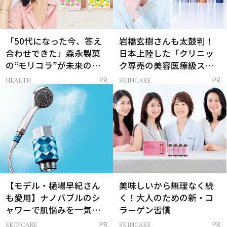
「50代になった今、答え
岩橋玄樹さんも太鼓判！
合わせできた」森永製菓
日本上陸した「クリニッ
の“モリコラ”が未来のキ
ク専売の美容医療級スキ
レイを連れてくる！
ンケア」
HEALTH
SKINCARE
PR
PR
【モデル・樋場早紀さん
美味しいから無理なく続
も愛用】ナノバブルのシ
く！大人のための新・コ
ャワーで肌悩みを一気に
ラーゲン習慣
解決
SKINCARE
SKINCARE
PR
PR