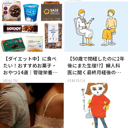
ジカルへの挑戦
【ダイエット中】に食べ
【50歳で閉経したのに2年
たい！おすすめお菓子・
後にまた生理!?】婦人科
おやつ14選｜管理栄養士
医に聞く最終月経後の出
監修
血の対処法
HEALTH
FEMTECH