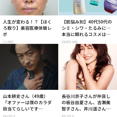
人生が変わる！？【ほく
【肌悩み別】40代50代の
ろ取り】美容医療体験レ
シミ・シワ・たるみに…
ポ
本当に頼れるコスメは？
ベスコス受賞スキンケア
CLINIC
SKINCARE
21選
山本耕史さん（49歳）
長谷川京子さんが仲良し
「オファーは僕のカラダ
の板谷由夏さん、吉瀬美
目当てらしいです
智子さん、井川遥さんと
（笑）」全編英語ミュー
集まる理由は…
PEOPLE
PEOPLE