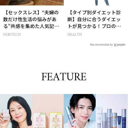
【セックスレス】“夫婦の
【タイプ別ダイエット診
数だけ性生活の悩みがあ
断】自分に合うダイエッ
る”共感を集めた人気記事
トが見つかる！プロの教
10選
える体質別ダイエット方
FEMTECH
HEALTH
法
Recommended by
FEATURE