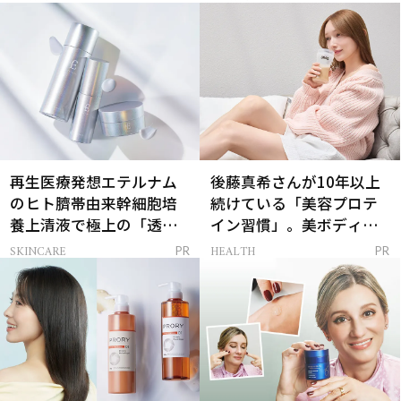
再生医療発想エテルナム
後藤真希さんが10年以上
のヒト臍帯由来幹細胞培
続けている「美容プロテ
養上清液で極上の「透明
イン習慣」。美ボディを
感ハリ肌」へ
支える朝ルーティンと
SKINCARE
HEALTH
PR
PR
は？