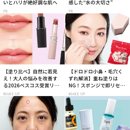
いとハリが絶好調な肌へ
感した“水の大切さ”
【塗り比べ】自然に若見
【ドロドロ小鼻・毛穴く
え！大人の悩みを改善す
ずれ解消】重ね塗りは
る2026ベスコス受賞リッ
NG！スポンジで即リセッ
プTOP3
トするプロ技
MAKE UP
MAKE UP