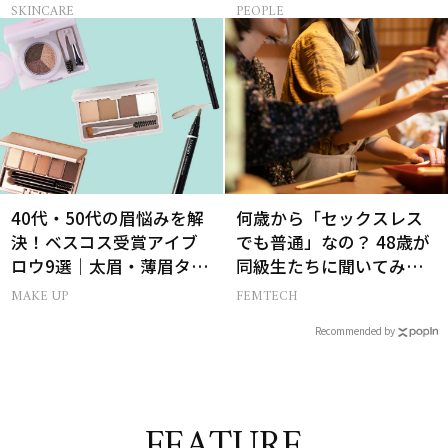
に向けて限定セットで復
コツ頑張れる原動力とは
SKINCARE
PEOPLE
刻！
40代・50代の眉悩みを解
何歳から「セックスレス
決！ベスコス受賞アイブ
でも普通」なの？ 48歳が
ロウ9選｜太眉・薄眉タイ
同級生たちに聞いてみた
プ別の描き方
ら…
MAKE UP
FEMTECH
Recommended by
FEATURE