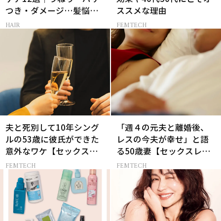
つき・ダメージ…髪悩み
ススメな理由
から選ぶベスコス受賞コ
HAIR
FEMTECH
スメ
夫と死別して10年シング
「週４の元夫と離婚後、
ルの53歳に彼氏ができた
レスの今夫が幸せ」と語
意外なワケ【セックスレ
る50歳妻【セックスレス
ス AND THE CITY -女たち
AND THE CITY -女たちの
FEMTECH
FEMTECH
の告白-】
告白-】