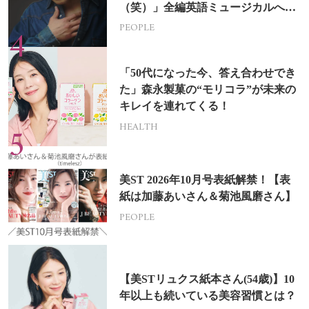
（笑）」全編英語ミュージカルへの
挑戦
PEOPLE
「50代になった今、答え合わせでき
た」森永製菓の“モリコラ”が未来の
キレイを連れてくる！
HEALTH
美ST 2026年10月号表紙解禁！【表
紙は加藤あいさん＆菊池風磨さん】
PEOPLE
【美STリュクス紙本さん(54歳)】10
年以上も続いている美容習慣とは？