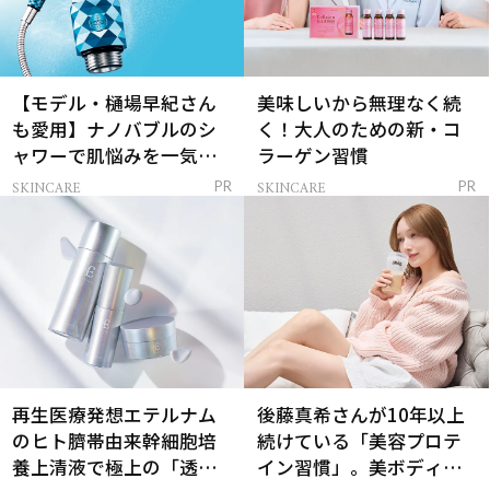
【モデル・樋場早紀さん
美味しいから無理なく続
も愛用】ナノバブルのシ
く！大人のための新・コ
ャワーで肌悩みを一気に
ラーゲン習慣
解決
SKINCARE
SKINCARE
PR
PR
再生医療発想エテルナム
後藤真希さんが10年以上
のヒト臍帯由来幹細胞培
続けている「美容プロテ
養上清液で極上の「透明
イン習慣」。美ボディを