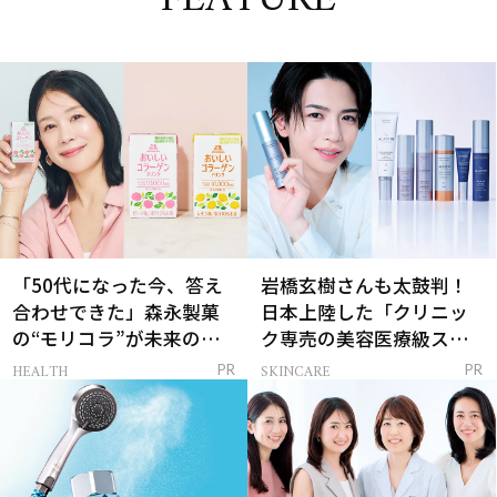
「50代になった今、答え
岩橋玄樹さんも太鼓判！
合わせできた」森永製菓
日本上陸した「クリニッ
の“モリコラ”が未来のキ
ク専売の美容医療級スキ
レイを連れてくる！
ンケア」
HEALTH
SKINCARE
PR
PR