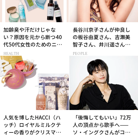
加齢臭や汗だけじゃな
長谷川京子さんが仲良し
い？原因を元から断つ40
の板谷由夏さん、吉瀬美
代50代女性のためのニオ
智子さん、井川遥さんと
イケア
集まる理由は…
HEALTH
PEOPLE
人気を博したHACCI（ハ
「後悔してもいい」72万
ッチ）ロイヤルミルクテ
人の頂点から歌手へ——
ィーの香りがクリスマス
ソ・イングクさんがコツ