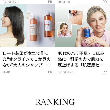
感ハリ肌」へ
支える朝ルーティンと
SKINCARE
HEALTH
PR
PR
は？
ロート製薬が本気で作っ
40代のハリ不足・しぼみ
た“オンラインでしか買え
感に！科学の力で肌力を
ない”大人のシャンプー＆
底上げする「肌密度セラ
トリートメントって？
ム」
HAIR
SKINCARE
PR
PR
RANKING