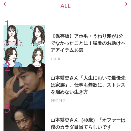
ALL
【保存版】アホ毛・うねり髪が1分
でなかったことに！猛暑のお助けヘ
アアイテム16選
HAIR
山本耕史さん「人生において最優先
は家族」。仕事も無欲に、ストレス
を溜めない生き方
PEOPLE
山本耕史さん（49歳）「オファーは
僕のカラダ目当てらしいです