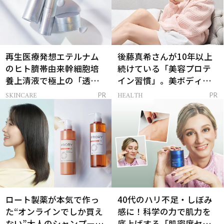
再生医療発想エテルナム
後藤真希さんが10年以上
のヒト臍帯由来幹細胞培
続けている「美容プロテ
養上清液で極上の「透明
イン習慣」。美ボディを
感ハリ肌」へ
支える朝ルーティンと
SKINCARE
HEALTH
PR
PR
は？
ロート製薬が本気で作っ
40代のハリ不足・しぼみ
た“オンラインでしか買え
感に！科学の力で肌力を
ない”大人のシャンプー＆
底上げする「肌密度セラ