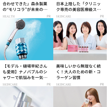
合わせできた」森永製菓
日本上陸した「クリニッ
の“モリコラ”が未来のキ
ク専売の美容医療級スキ
レイを連れてくる！
ンケア」
HEALTH
SKINCARE
PR
PR
【モデル・樋場早紀さん
美味しいから無理なく続
も愛用】ナノバブルのシ
く！大人のための新・コ
ャワーで肌悩みを一気に
ラーゲン習慣
解決
SKINCARE
SKINCARE
PR
PR