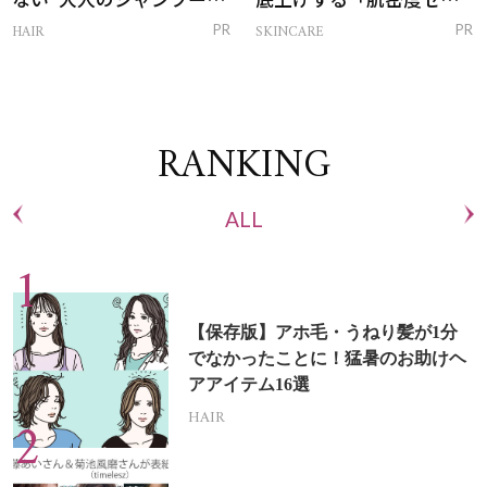
トリートメントって？
ム」
HAIR
SKINCARE
PR
PR
RANKING
ALL
【保存版】アホ毛・うねり髪が1分
でなかったことに！猛暑のお助けヘ
アアイテム16選
HAIR