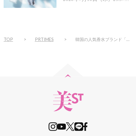
で
ト！
TOP
PRTIMES
韓国の人気香水ブランド「DAILY COMMA」より「デイリーコンマ アロマパフュームミスト」が日本初上陸！いつでもどこでも、気軽に香り高い日常のルーティンを。