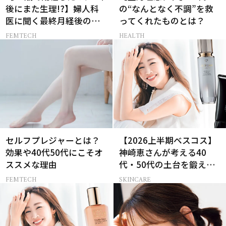
後にまた生理!?】婦人科
の“なんとなく不調”を救
医に聞く最終月経後の出
ってくれたものとは？
血の対処法
FEMTECH
HEALTH
セルフプレジャーとは？
【2026上半期ベスコス】
効果や40代50代にこそオ
神崎恵さんが考える40
ススメな理由
代・50代の土台を鍛える
肌投資名品
FEMTECH
SKINCARE