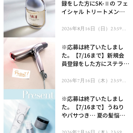
録をした方にSK-Ⅱの フェ
イシャル トリートメント
セラムをプレゼント！
2026年8月16日（日）23:59ま
で
※応募は終了いたしまし
た。【7/16まで】新規会
員登録をした方にステラボ
ーテのシャインリバース
ヘアドライヤー ジュエル
2026年7月16日（木）23:59ま
で
をプレゼント！
※応募は終了いたしまし
た。【7/16まで】うねり
やパサつき… 夏の髪悩み
を解消するヘアケアアイテ
ムを13名様にプレゼン
2026年7月16日（木）23:59ま