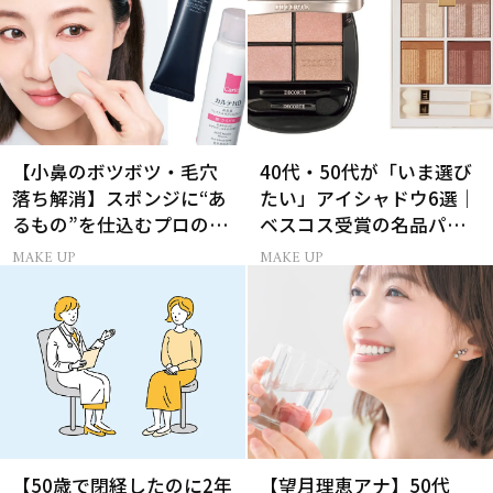
【小鼻のボツボツ・毛穴
40代・50代が「いま選び
落ち解消】スポンジに“あ
たい」アイシャドウ6選｜
るもの”を仕込むプロの超
ベスコス受賞の名品パレ
簡単メイクテク
ット＆単色アイカラー
MAKE UP
MAKE UP
【50歳で閉経したのに2年
【望月理恵アナ】50代