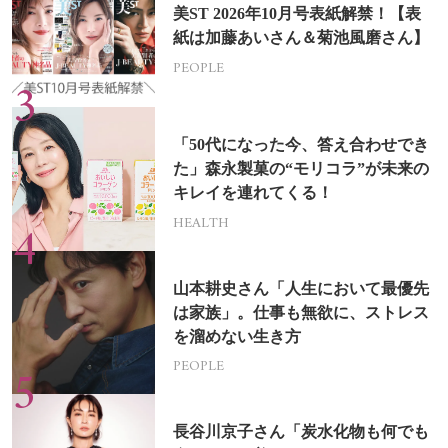
美ST 2026年10月号表紙解禁！【表
紙は加藤あいさん＆菊池風磨さん】
PEOPLE
「50代になった今、答え合わせでき
た」森永製菓の“モリコラ”が未来の
キレイを連れてくる！
HEALTH
山本耕史さん「人生において最優先
は家族」。仕事も無欲に、ストレス
を溜めない生き方
PEOPLE
長谷川京子さん「炭水化物も何でも