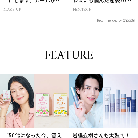
｜にじまず、カールが続
レスにも悩んだ産後20年
く名品
の葛藤
MAKE UP
FEMTECH
Recommended by
FEATURE
「50代になった今、答え
岩橋玄樹さんも太鼓判！