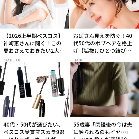
【2026上半期ベスコス】
おばさん見えを防ぐ！40
神崎恵さんに聞く！この
代50代のボブヘアを格上
夏おさえておきたい2大メ
げ【垢抜けひとつ結び】
イクトレンド
のルール
MAKE UP
HAIR
40代・50代が選びたい、
55歳妻「閉経後の今は夫
ベスコス受賞マスカラ9選
に触られるのもイヤ…」