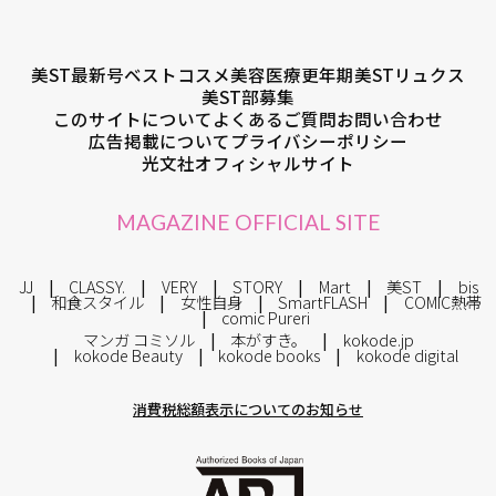
美ST最新号
ベストコスメ
美容医療
更年期
美STリュクス
美ST部募集
このサイトについて
よくあるご質問
お問い合わせ
広告掲載について
プライバシーポリシー
光文社オフィシャルサイト
MAGAZINE OFFICIAL SITE
JJ
CLASSY.
VERY
STORY
Mart
美ST
bis
和食スタイル
女性自身
SmartFLASH
COMIC熱帯
comic Pureri
マンガ コミソル
本がすき。
kokode.jp
kokode Beauty
kokode books
kokode digital
消費税総額表示についてのお知らせ