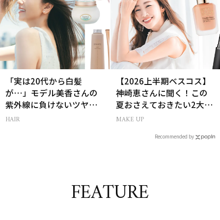
「実は20代から白髪
【2026上半期ベスコス】
が…」モデル美香さんの
神崎恵さんに聞く！この
紫外線に負けないツヤ美
夏おさえておきたい2大メ
髪ケア
イクトレンド
HAIR
MAKE UP
Recommended by
FEATURE