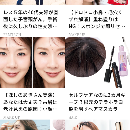
レス５年の40代夫婦が直
【ドロドロ小鼻・毛穴く
面した子宮頸がん。手術
ずれ解消】重ね塗りは
後に久しぶりの性交渉を
NG！スポンジで即リセッ
試しみたら…
トするプロ技
FEMTECH
MAKE UP
【ほしのあきさん実演】
セルフケアなのに3カ月キ
あなたは大丈夫？古眉は
ープ!? 根元のチラホラ白
老け見えの原因！小顔と
髪を隠すヘアマスカラ
目元パッチリを叶える美
MAKE UP
HAIR
眉術