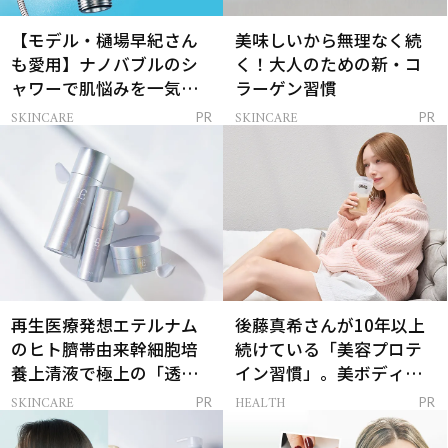
【モデル・樋場早紀さん
美味しいから無理なく続
も愛用】ナノバブルのシ
く！大人のための新・コ
ャワーで肌悩みを一気に
ラーゲン習慣
解決
SKINCARE
SKINCARE
PR
PR
再生医療発想エテルナム
後藤真希さんが10年以上
のヒト臍帯由来幹細胞培
続けている「美容プロテ
養上清液で極上の「透明
イン習慣」。美ボディを
感ハリ肌」へ
支える朝ルーティンと
SKINCARE
HEALTH
PR
PR
は？