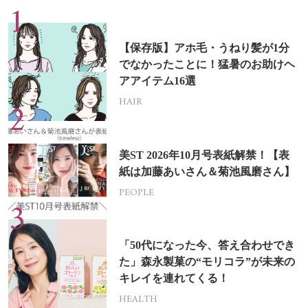
【保存版】アホ毛・うねり髪が1分
でなかったことに！猛暑のお助けヘ
アアイテム16選
HAIR
美ST 2026年10月号表紙解禁！【表
紙は加藤あいさん＆菊池風磨さん】
PEOPLE
「50代になった今、答え合わせでき
た」森永製菓の“モリコラ”が未来の
キレイを連れてくる！
HEALTH