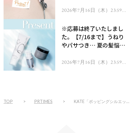
ーテのシャインリバース
ヘアドライヤー ジュエル
2026年7月16日（木）23:59ま
で
をプレゼント！
※応募は終了いたしまし
た。【7/16まで】うねり
やパサつき… 夏の髪悩み
を解消するヘアケアアイテ
ムを13名様にプレゼン
2026年7月16日（木）23:59ま
で
ト！
TOP
PRTIMES
KATE「ポッピングシルエットシャドウ」から‟グレイッシュロゼ“の新色登場！ 質感トリックでクリっと丸い目もと印象に。―2025年4月19日発売―