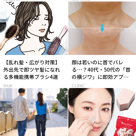
【乱れ髪・広がり対策】
顔は若いのに首でバレ
外出先で即ツヤ髪になれ
る…？40代・50代の「首
る多機能携帯ブラシ4選
の横ジワ」に即効アプロ
ーチする最新美容医療と
HAIR
CLINIC
は