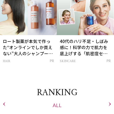
ロート製薬が本気で作っ
40代のハリ不足・しぼみ
た“オンラインでしか買え
感に！科学の力で肌力を
ない”大人のシャンプー＆
底上げする「肌密度セラ
トリートメントって？
ム」
HAIR
SKINCARE
PR
PR
RANKING
ALL