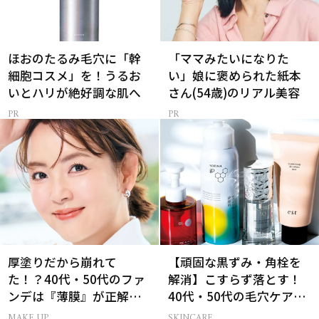
ほおのたるみ毛穴に「幹
「ママみたいになりた
細胞コスメ」を！うるお
い」娘に褒められた紙本
いとハリが絶好調な肌へ
さん(54歳)のリアル美容
厚塗りだから崩れて
【頑固な黒ずみ・角栓を
た！？40代・50代のファ
解消】こすらず落とす！
ンデは『薄膜』が正解で
40代・50代の毛穴ケア4
した
選
MAKE UP
SKINCARE