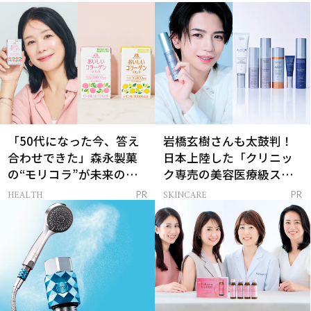
「50代になった今、答え
岩橋玄樹さんも太鼓判！
合わせできた」森永製菓
日本上陸した「クリニッ
の“モリコラ”が未来のキ
ク専売の美容医療級スキ
レイを連れてくる！
ンケア」
HEALTH
SKINCARE
PR
PR