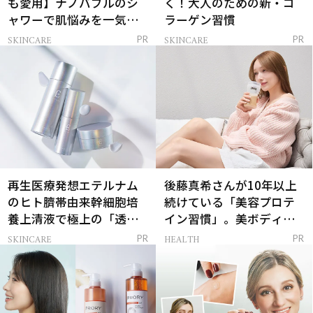
も愛用】ナノバブルのシ
く！大人のための新・コ
ャワーで肌悩みを一気に
ラーゲン習慣
解決
SKINCARE
SKINCARE
PR
PR
再生医療発想エテルナム
後藤真希さんが10年以上
のヒト臍帯由来幹細胞培
続けている「美容プロテ
養上清液で極上の「透明
イン習慣」。美ボディを
感ハリ肌」へ
支える朝ルーティンと
SKINCARE
HEALTH
PR
PR
は？