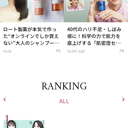
ロート製薬が本気で作っ
40代のハリ不足・しぼみ
た“オンラインでしか買え
感に！科学の力で肌力を
ない”大人のシャンプー＆
底上げする「肌密度セラ
トリートメントって？
ム」
HAIR
SKINCARE
PR
PR
RANKING
ALL