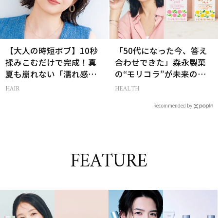
【大人の時短ボブ】10秒
「50代になった今、答え
揉みこむだけで完成！真
合わせできた」森永製菓
夏も崩れない「濡れ感ハ
の“モリコラ”が未来のキ
ンサムヘア」
レイを連れてくる！
HAIR
HEALTH
Recommended by
FEATURE