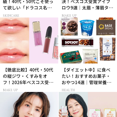
級！40代・50代こそ使っ
決！ベスコス受賞アイブ
て欲しい「ドラコス名品
ロウ9選｜太眉・薄眉タイ
UV」12選
プ別の描き方
SKINCARE
MAKE UP
【徹底比較】40代・50代
【ダイエット中】に食べ
の縦ジワ・くすみをオ
たい！おすすめお菓子・
フ！2026年ベスコス受賞
おやつ14選｜管理栄養士
リキッドルージュ3選
監修
MAKE UP
HEALTH