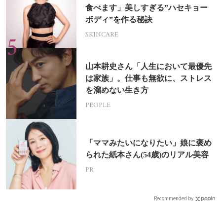
食べます」美しすぎる”ハセキョー
ボディ”を作る秘訣
SKINCARE
山本耕史さん「人生において最優先
は家族」。仕事も無欲に、ストレス
を溜めない生き方
PEOPLE
「ママみたいになりたい」娘に褒め
られた紙本さん(54歳)のリアル美容
PR
Recommended by