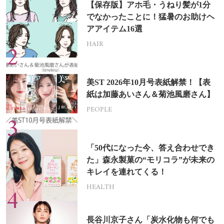
【保存版】アホ毛・うねり髪が1分
でなかったことに！猛暑のお助けヘ
アアイテム16選
HAIR
美ST 2026年10月号表紙解禁！【表
紙は加藤あいさん＆菊池風磨さん】
PEOPLE
「50代になった今、答え合わせでき
た」森永製菓の“モリコラ”が未来の
キレイを連れてくる！
HEALTH
長谷川京子さん「炭水化物も何でも