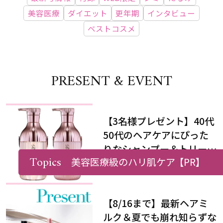
美容医療
ダイエット
更年期
インタビュー
ベストコスメ
PRESENT & EVENT
【3名様プレゼント】40代
50代のヘアケアにぴった
りなシャンプー＆トリート
Topics
美容医療級のハリ肌ケア
【PR】
メントで、うねり悩みに対
処！
【8/16まで】最新ヘアミ
ルク＆夏でも崩れ知らずな