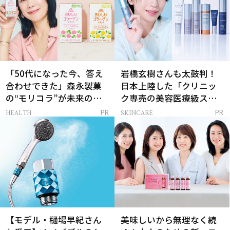
「50代になった今、答え
岩橋玄樹さんも太鼓判！
合わせできた」森永製菓
日本上陸した「クリニッ
の“モリコラ”が未来のキ
ク専売の美容医療級スキ
レイを連れてくる！
ンケア」
HEALTH
SKINCARE
PR
PR
【モデル・樋場早紀さん
美味しいから無理なく続