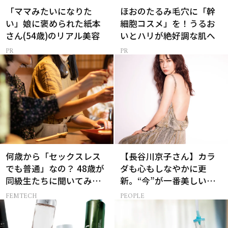
「ママみたいになりた
ほおのたるみ毛穴に「幹
い」娘に褒められた紙本
細胞コスメ」を！うるお
さん(54歳)のリアル美容
いとハリが絶好調な肌へ
何歳から「セックスレス
【長谷川京子さん】カラ
でも普通」なの？ 48歳が
ダも心もしなやかに更
同級生たちに聞いてみた
新。“今”が一番美しい
ら…
［特別画像集］
FEMTECH
PEOPLE