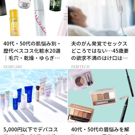
40代・50代の肌悩み別・
夫のがん発覚でセックス
歴代ベスコス化粧水20選
どころではない…45歳妻
｜毛穴・乾燥・ゆらぎな
の欲求不満のはけ口は
ど
【セックスレス AND THE
SKINCARE
FEMTECH
CITY -女たちの告白-】
5,000円以下でデパコス
40代・50代の眉悩みを解