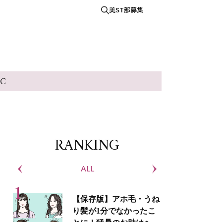
美ST部募集
IC
RANKING
ALL
S
【保存版】アホ毛・うね
り髪が1分でなかったこ