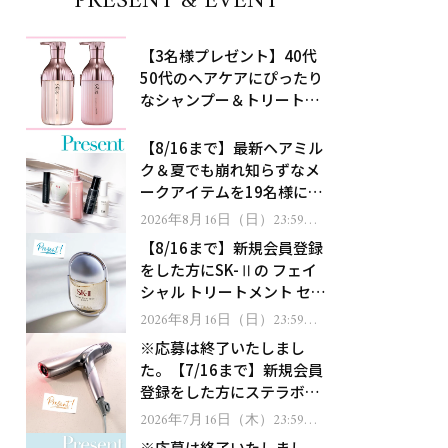
PRESENT & EVENT
【3名様プレゼント】40代
50代のヘアケアにぴったり
なシャンプー＆トリートメ
ントで、うねり悩みに対
処！
【8/16まで】最新ヘアミル
ク＆夏でも崩れ知らずなメ
ークアイテムを19名様にプ
レゼント！
2026年8月16日（日）23:59ま
で
【8/16まで】新規会員登録
をした方にSK-Ⅱの フェイ
シャル トリートメント セラ
ムをプレゼント！
2026年8月16日（日）23:59ま
で
※応募は終了いたしまし
た。【7/16まで】新規会員
登録をした方にステラボー
テのシャインリバース ヘア
2026年7月16日（木）23:59ま
で
ドライヤー ジュエルをプレ
※応募は終了いたしまし