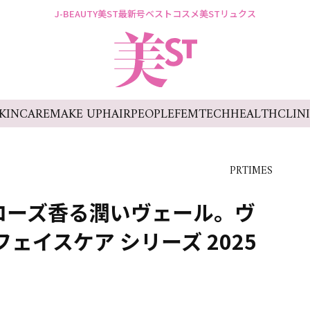
J-BEAUTY
美ST最新号
ベストコスメ
美STリュクス
KINCARE
MAKE UP
HAIR
PEOPLE
FEMTECH
HEALTH
CLIN
PRTIMES
ローズ香る潤いヴェール。ヴ
ェイスケア シリーズ 2025