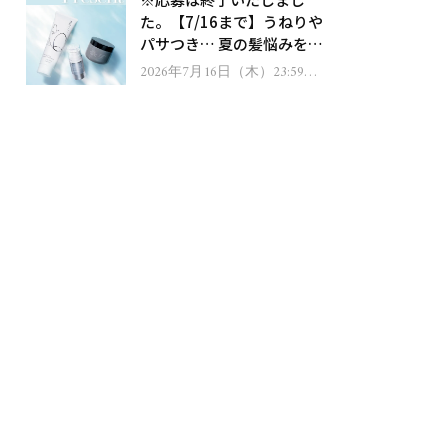
ゼント！
た。【7/16まで】うねりや
パサつき… 夏の髪悩みを解
消するヘアケアアイテムを
2026年7月16日（木）23:59ま
で
13名様にプレゼント！