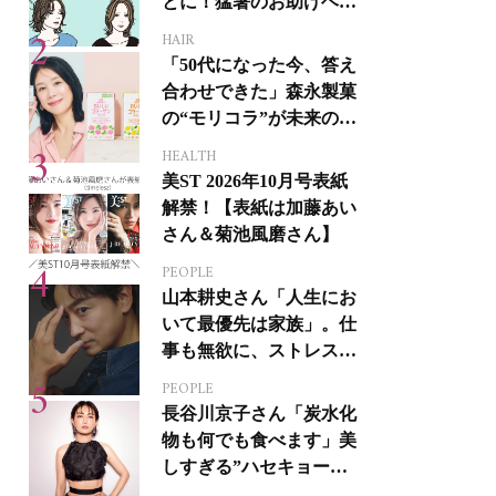
とに！猛暑のお助けヘア
アイテム16選
HAIR
「50代になった今、答え
合わせできた」森永製菓
の“モリコラ”が未来のキ
レイを連れてくる！
HEALTH
美ST 2026年10月号表紙
解禁！【表紙は加藤あい
さん＆菊池風磨さん】
PEOPLE
山本耕史さん「人生にお
いて最優先は家族」。仕
事も無欲に、ストレスを
溜めない生き方
PEOPLE
長谷川京子さん「炭水化
物も何でも食べます」美
しすぎる”ハセキョーボ
ディ”を作る秘訣