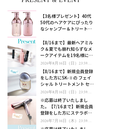
PRESENT & EVENT
【3名様プレゼント】40代
50代のヘアケアにぴったり
なシャンプー＆トリートメ
ントで、うねり悩みに対
処！
【8/16まで】最新ヘアミル
ク＆夏でも崩れ知らずなメ
ークアイテムを19名様にプ
レゼント！
2026年8月16日（日）23:59ま
で
【8/16まで】新規会員登録
をした方にSK-Ⅱの フェイ
シャル トリートメント セラ
ムをプレゼント！
2026年8月16日（日）23:59ま
で
※応募は終了いたしまし
た。【7/16まで】新規会員
登録をした方にステラボー
テのシャインリバース ヘア
2026年7月16日（木）23:59ま
で
ドライヤー ジュエルをプレ
※応募は終了いたしまし