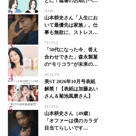
とに！猛暑のお助けヘア
アイテム16選
HAIR
山本耕史さん「人生にお
いて最優先は家族」。仕
事も無欲に、ストレスを
溜めない生き方
PEOPLE
「50代になった今、答え
合わせできた」森永製菓
の“モリコラ”が未来のキ
レイを連れてくる！
HEALTH
美ST 2026年10月号表紙
解禁！【表紙は加藤あい
さん＆菊池風磨さん】
PEOPLE
山本耕史さん（49歳）
「オファーは僕のカラダ
目当てらしいです
（笑）」全編英語ミュー