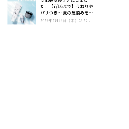
ゼント！
た。【7/16まで】うねりや
パサつき… 夏の髪悩みを解
消するヘアケアアイテムを
2026年7月16日（木）23:59ま
で
13名様にプレゼント！