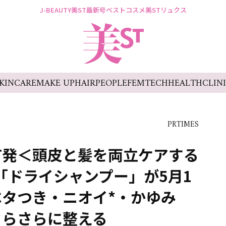
J-BEAUTY
美ST最新号
ベストコスメ
美STリュクス
KINCARE
MAKE UP
HAIR
PEOPLE
FEMTECH
HEALTH
CLIN
PRTIMES
ST発＜頭皮と髪を両立ケアする
ら「ドライシャンプー」が5月1
タつき・ニオイ*・かゆみ
さらさらに整える