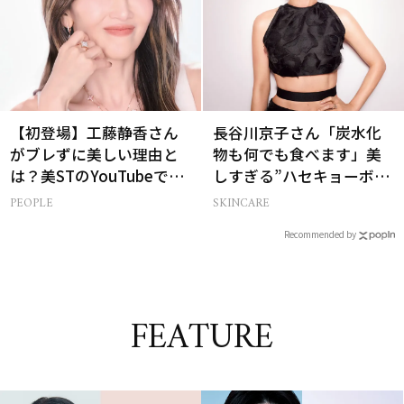
【初登場】工藤静香さん
長谷川京子さん「炭水化
がブレずに美しい理由と
物も何でも食べます」美
は？美STのYouTubeでは
しすぎる”ハセキョーボデ
ALL私物の「ポーチの中
ィ”を作る秘訣
PEOPLE
SKINCARE
身」も大公開！
Recommended by
FEATURE