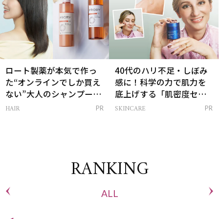
ロート製薬が本気で作っ
40代のハリ不足・しぼみ
た“オンラインでしか買え
感に！科学の力で肌力を
ない”大人のシャンプー＆
底上げする「肌密度セラ
トリートメントって？
ム」
HAIR
SKINCARE
PR
PR
RANKING
ALL