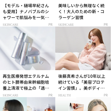
【モデル・樋場早紀さん
美味しいから無理なく続
も愛用】ナノバブルのシ
く！大人のための新・コ
ャワーで肌悩みを一気に
ラーゲン習慣
解決
SKINCARE
SKINCARE
PR
PR
再生医療発想エテルナム
後藤真希さんが10年以上
のヒト臍帯由来幹細胞培
続けている「美容プロテ
養上清液で極上の「透明
イン習慣」。美ボディを
感ハリ肌」へ
支える朝ルーティンと
SKINCARE
HEALTH
PR
PR
は？