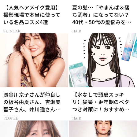
【人気ヘアメイク愛用】
夏の髪…「やまんば＆落
撮影現場で本当に使って
ち武者」になってない？
いる名品コスメ4選
40代・50代の髪悩みをレ
スキューする裏ワザ
SKINCARE
HAIR
長谷川京子さんが仲良し
【水なしで頭皮スッキ
の板谷由夏さん、吉瀬美
リ】猛暑・更年期のベタ
智子さん、井川遥さんと
つき対策に！おすすめ最
集まる理由は…
新ドライシャンプー4選
PEOPLE
HAIR