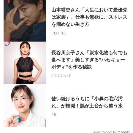
山本耕史さん「人生において最優先
は家族」。仕事も無欲に、ストレス
を溜めない生き方
PEOPLE
長谷川京子さん「炭水化物も何でも
食べます」美しすぎる”ハセキョー
ボディ”を作る秘訣
SKINCARE
使い続けるうちに「小鼻の毛穴汚
れ」が軽減！肌が土台から整う水
PR
Recommended by