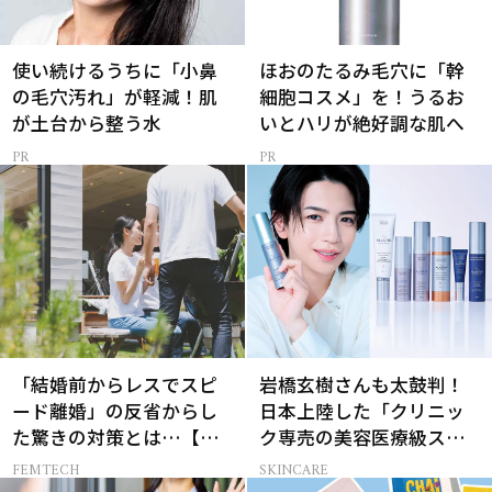
使い続けるうちに「小鼻
ほおのたるみ毛穴に「幹
の毛穴汚れ」が軽減！肌
細胞コスメ」を！うるお
が土台から整う水
いとハリが絶好調な肌へ
「結婚前からレスでスピ
岩橋玄樹さんも太鼓判！
ード離婚」の反省からし
日本上陸した「クリニッ
た驚きの対策とは…【セ
ク専売の美容医療級スキ
ックスレス AND THE
ンケア」
FEMTECH
SKINCARE
CITY -女たちの告白-】