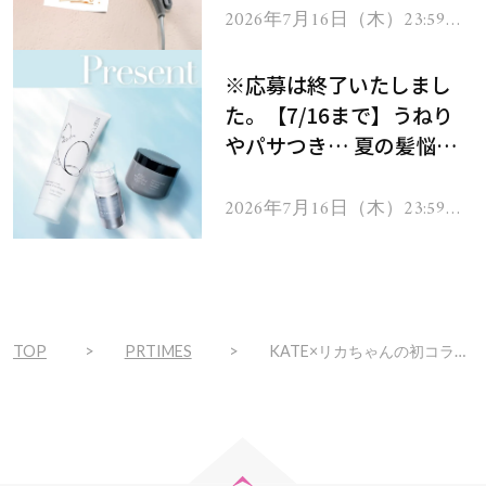
ヘアドライヤー ジュエル
2026年7月16日（木）23:59ま
で
をプレゼント！
※応募は終了いたしまし
た。【7/16まで】うねり
やパサつき… 夏の髪悩み
を解消するヘアケアアイテ
ムを13名様にプレゼン
2026年7月16日（木）23:59ま
で
ト！
TOP
PRTIMES
KATE×リカちゃんの初コラボが実現！『KATE LICCA-Make My Color-』先行体験イベントを4月18日（金）Shibuya Sakura Stage 3Fイベントスペースにて開催！