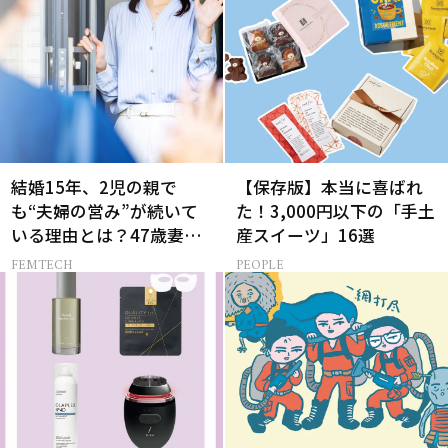
結婚15年、2児の親で
【保存版】本当に喜ばれ
も“夫婦の営み”が続いて
た！3,000円以下の「手土
いる理由とは？47歳妻が
産スイーツ」16選
実践する【レスにならな
FEMTECH
PEOPLE
いコツ】