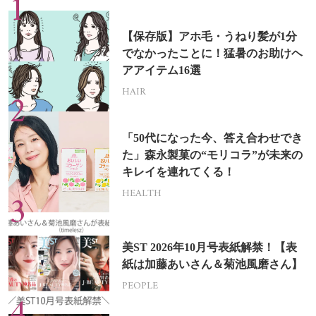
【保存版】アホ毛・うねり髪が1分
でなかったことに！猛暑のお助けヘ
アアイテム16選
HAIR
「50代になった今、答え合わせでき
た」森永製菓の“モリコラ”が未来の
キレイを連れてくる！
HEALTH
美ST 2026年10月号表紙解禁！【表
紙は加藤あいさん＆菊池風磨さん】
PEOPLE