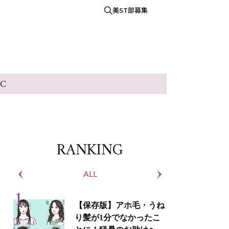
美ST部募集
IC
RANKING
ALL
S
【保存版】アホ毛・うね
り髪が1分でなかったこ