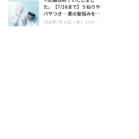
ゼント！
た。【7/16まで】うねりや
パサつき… 夏の髪悩みを解
消するヘアケアアイテムを
2026年7月16日（木）23:59ま
で
13名様にプレゼント！