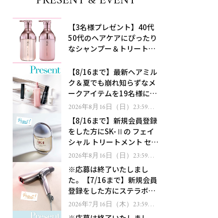
PRESENT & EVENT
【3名様プレゼント】40代
50代のヘアケアにぴったり
なシャンプー＆トリートメ
ントで、うねり悩みに対
処！
【8/16まで】最新ヘアミル
ク＆夏でも崩れ知らずなメ
ークアイテムを19名様にプ
レゼント！
2026年8月16日（日）23:59ま
で
【8/16まで】新規会員登録
をした方にSK-Ⅱの フェイ
シャル トリートメント セラ
ムをプレゼント！
2026年8月16日（日）23:59ま
で
※応募は終了いたしまし
た。【7/16まで】新規会員
登録をした方にステラボー
テのシャインリバース ヘア
2026年7月16日（木）23:59ま
で
ドライヤー ジュエルをプレ
※応募は終了いたしまし