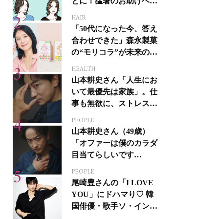
とに！猛暑のお助けヘア
アイテム16選
HAIR
「50代になった今、答え
合わせできた」森永製菓
の“モリコラ”が未来のキ
レイを連れてくる！
HEALTH
山本耕史さん「人生にお
いて最優先は家族」。仕
事も無欲に、ストレスを
溜めない生き方
PEOPLE
山本耕史さん（49歳）
「オファーは僕のカラダ
目当てらしいです
（笑）」全編英語ミュー
PEOPLE
ジカルへの挑戦
尾崎豊さんの「I LOVE
YOU」にドハマり♡ 韓
国俳優・歌手ソ・イング
クさんの音楽がすべての