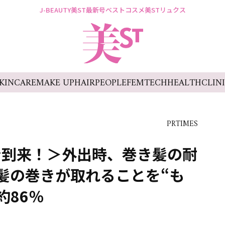
J-BEAUTY
美ST最新号
ベストコスメ
美STリュクス
KINCARE
MAKE UP
HAIR
PEOPLE
FEMTECH
HEALTH
CLIN
PRTIMES
ン到来！＞外出時、巻き髪の耐
！髪の巻きが取れることを“も
約86％