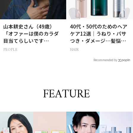
山本耕史さん（49歳）
40代・50代のためのヘア
「オファーは僕のカラダ
ケア12選｜うねり・パサ
目当てらしいです
つき・ダメージ…髪悩み
（笑）」全編英語ミュー
から選ぶベスコス受賞コ
PEOPLE
HAIR
ジカルへの挑戦
スメ
Recommended by
FEATURE