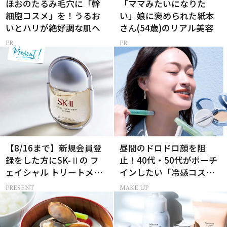
ほおのたるみ毛穴に「幹
「ママみたいになりた
細胞コスメ」を！うるお
い」娘に褒められた紙本
いとハリが絶好調な肌へ
さん(54歳)のリアル美容
【8/16まで】新規会員登
昼間のドロドロ顔を阻
録をした方にSK-Ⅱの フ
止！40代・50代がポーチ
ェイシャル トリートメン
インしたい「冷感コス
ト セラムをプレゼント！
メ」5選
PRESENT
MAKE UP