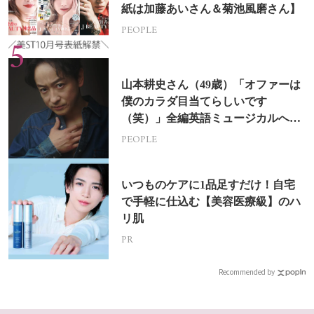
紙は加藤あいさん＆菊池風磨さん】
PEOPLE
山本耕史さん（49歳）「オファーは
僕のカラダ目当てらしいです
（笑）」全編英語ミュージカルへの
挑戦
PEOPLE
いつものケアに1品足すだけ！自宅
で手軽に仕込む【美容医療級】のハ
リ肌
PR
Recommended by