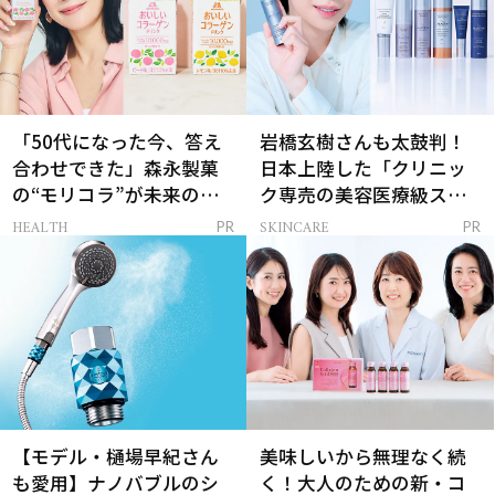
「50代になった今、答え
岩橋玄樹さんも太鼓判！
合わせできた」森永製菓
日本上陸した「クリニッ
の“モリコラ”が未来のキ
ク専売の美容医療級スキ
レイを連れてくる！
ンケア」
HEALTH
SKINCARE
PR
PR
【モデル・樋場早紀さん
美味しいから無理なく続
も愛用】ナノバブルのシ
く！大人のための新・コ