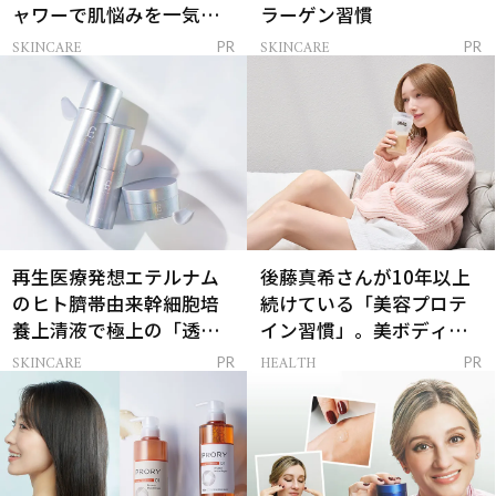
ャワーで肌悩みを一気に
ラーゲン習慣
解決
SKINCARE
SKINCARE
PR
PR
再生医療発想エテルナム
後藤真希さんが10年以上
のヒト臍帯由来幹細胞培
続けている「美容プロテ
養上清液で極上の「透明
イン習慣」。美ボディを
感ハリ肌」へ
支える朝ルーティンと
SKINCARE
HEALTH
PR
PR
は？