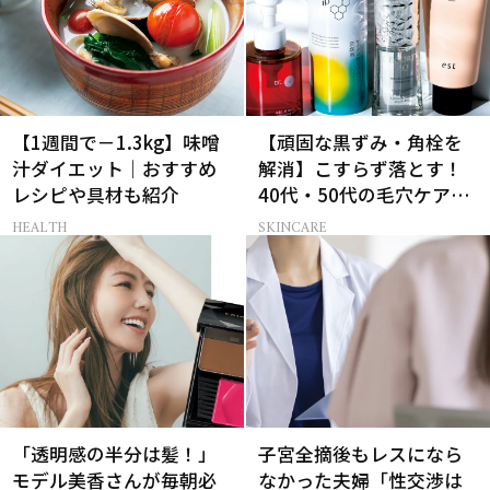
【1週間で－1.3kg】味噌
【頑固な黒ずみ・角栓を
汁ダイエット｜おすすめ
解消】こすらず落とす！
レシピや具材も紹介
40代・50代の毛穴ケア4
選
HEALTH
SKINCARE
「透明感の半分は髪！」
子宮全摘後もレスになら
モデル美香さんが毎朝必
なかった夫婦「性交渉は