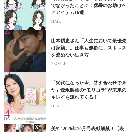
でなかったことに！猛暑のお助けヘ
アアイテム16選
HAIR
山本耕史さん「人生において最優先
は家族」。仕事も無欲に、ストレス
を溜めない生き方
PEOPLE
「50代になった今、答え合わせでき
た」森永製菓の“モリコラ”が未来の
キレイを連れてくる！
HEALTH
美ST 2026年10月号表紙解禁！【表