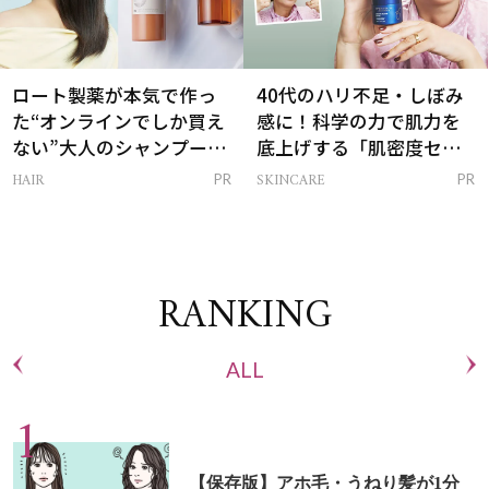
ロート製薬が本気で作っ
40代のハリ不足・しぼみ
た“オンラインでしか買え
感に！科学の力で肌力を
ない”大人のシャンプー＆
底上げする「肌密度セラ
トリートメントって？
ム」
HAIR
SKINCARE
PR
PR
RANKING
ALL
【保存版】アホ毛・うねり髪が1分