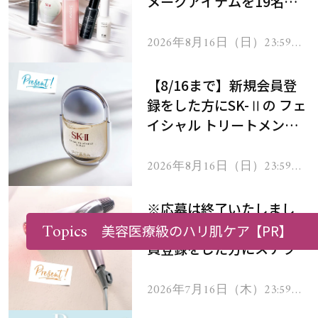
メークアイテムを19名様
にプレゼント！
2026年8月16日（日）23:59ま
で
【8/16まで】新規会員登
録をした方にSK-Ⅱの フェ
イシャル トリートメント
セラムをプレゼント！
2026年8月16日（日）23:59ま
で
※応募は終了いたしまし
Topics
た。【7/16まで】新規会
美容医療級のハリ肌ケア
【PR】
員登録をした方にステラボ
ーテのシャインリバース
ヘアドライヤー ジュエル
2026年7月16日（木）23:59ま
で
をプレゼント！