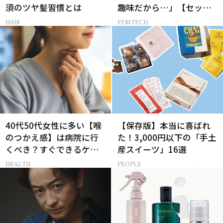
須のツヤ髪習慣とは
趣味だから…」【セック
スレス AND THE CITY -女
HAIR
FEMTECH
たちの告白-】
40代50代女性に多い【喉
【保存版】本当に喜ばれ
のつかえ感】は病院に行
た！3,000円以下の「手土
くべき？すぐできるケア5
産スイーツ」16選
選も！
HEALTH
PEOPLE