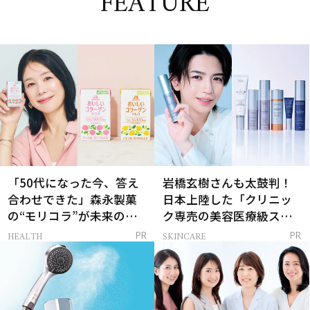
FEATURE
「50代になった今、答え
岩橋玄樹さんも太鼓判！
合わせできた」森永製菓
日本上陸した「クリニッ
の“モリコラ”が未来のキ
ク専売の美容医療級スキ
レイを連れてくる！
ンケア」
HEALTH
SKINCARE
PR
PR