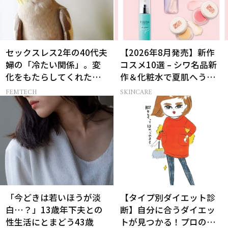
セックスレス2年の40代夫
【2026年8月発売】新作
婦の「冷たい関係」。変
コスメ10選 – シワ名品新
化をもたらしてくれたの
作＆化粧水で夏肌へうる
は、オウムだった！
おいチャージ
FEMTECH
SKINCARE
「今どきは若いほうが淡
【タイプ別ダイエット診
白…？」13歳年下夫との
断】自分に合うダイエッ
性生活にとまどう43歳
トが見つかる！プロの教