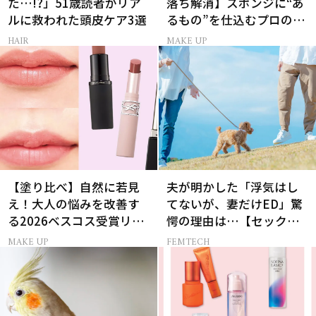
た…!?」51歳読者がリア
落ち解消】スポンジに“あ
ルに救われた頭皮ケア3選
るもの”を仕込むプロの超
簡単メイクテク
HAIR
MAKE UP
【塗り比べ】自然に若見
夫が明かした「浮気はし
え！大人の悩みを改善す
てないが、妻だけED」驚
る2026ベスコス受賞リッ
愕の理由は…【セックス
プTOP3
レス AND THE CITY -女た
MAKE UP
FEMTECH
ちの告白-】