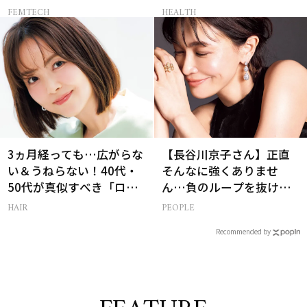
える体質別ダイエット方
FEMTECH
HEALTH
法
3ヵ月経っても…広がらな
【長谷川京子さん】正直
い＆うねらない！40代・
そんなに強くありませ
50代が真似すべき「ロー
ん…負のループを抜ける
レイヤーボブ」
15分の習慣とは?
HAIR
PEOPLE
Recommended by