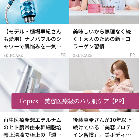
【モデル・樋場早紀さん
美味しいから無理なく続
も愛用】ナノバブルのシ
く！大人のための新・コ
ャワーで肌悩みを一気に
ラーゲン習慣
解決
SKINCARE
SKINCARE
PR
PR
Topics
美容医療級のハリ肌ケア
【PR】
再生医療発想エテルナム
後藤真希さんが10年以上
のヒト臍帯由来幹細胞培
続けている「美容プロテ
養上清液で極上の「透明
イン習慣」。美ボディを