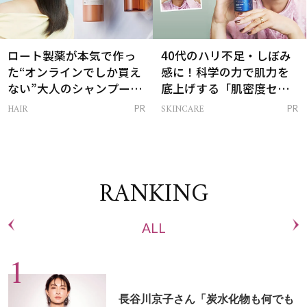
ロート製薬が本気で作っ
40代のハリ不足・しぼみ
た“オンラインでしか買え
感に！科学の力で肌力を
ない”大人のシャンプー＆
底上げする「肌密度セラ
トリートメントって？
ム」
HAIR
SKINCARE
PR
PR
RANKING
ALL
長谷川京子さん「炭水化物も何でも