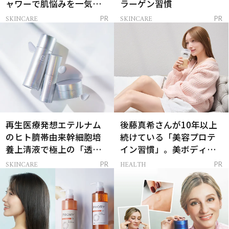
ャワーで肌悩みを一気に
ラーゲン習慣
解決
SKINCARE
SKINCARE
PR
PR
再生医療発想エテルナム
後藤真希さんが10年以上
のヒト臍帯由来幹細胞培
続けている「美容プロテ
養上清液で極上の「透明
イン習慣」。美ボディを
感ハリ肌」へ
支える朝ルーティンと
SKINCARE
HEALTH
PR
PR
は？