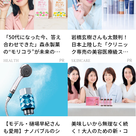
「50代になった今、答え
岩橋玄樹さんも太鼓判！
合わせできた」森永製菓
日本上陸した「クリニッ
の“モリコラ”が未来のキ
ク専売の美容医療級スキ
レイを連れてくる！
ンケア」
HEALTH
SKINCARE
PR
PR
【モデル・樋場早紀さん
美味しいから無理なく続
も愛用】ナノバブルのシ
く！大人のための新・コ