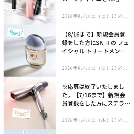
にプレゼント！
2026年8月16日（日）23:59ま
で
【8/16まで】新規会員登
録をした方にSK-Ⅱの フェ
イシャル トリートメント
セラムをプレゼント！
2026年8月16日（日）23:59ま
で
※応募は終了いたしまし
た。【7/16まで】新規会
員登録をした方にステラボ
ーテのシャインリバース
ヘアドライヤー ジュエル
2026年7月16日（木）23:59ま
で
をプレゼント！