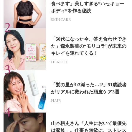
食べます」美しすぎる”ハセキョー
ボディ”を作る秘訣
SKINCARE
「50代になった今、答え合わせでき
た」森永製菓の“モリコラ”が未来の
キレイを連れてくる！
HEALTH
「髪の量が1/3減った…!?」51歳読者
がリアルに救われた頭皮ケア3選
HAIR
山本耕史さん「人生において最優先
は家族」。仕事も無欲に、ストレス