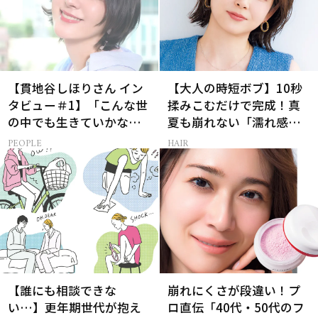
【貫地谷しほりさん イン
【大人の時短ボブ】10秒
タビュー＃1】「こんな世
揉みこむだけで完成！真
の中でも生きていかなけ
夏も崩れない「濡れ感ハ
れば…」母になった今の
ンサムヘア」
PEOPLE
HAIR
彼女だからこそ演じられ
る樋口一葉とは？
【誰にも相談できな
崩れにくさが段違い！プ
い…】更年期世代が抱え
ロ直伝「40代・50代のフ