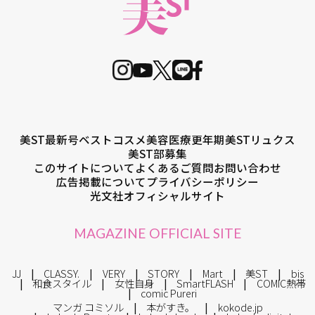
美ST最新号
ベストコスメ
美容医療
更年期
美STリュクス
美ST部募集
このサイトについて
よくあるご質問
お問い合わせ
広告掲載について
プライバシーポリシー
光文社オフィシャルサイト
MAGAZINE OFFICIAL SITE
JJ
CLASSY.
VERY
STORY
Mart
美ST
bis
和食スタイル
女性自身
SmartFLASH
COMIC熱帯
comic Pureri
マンガ コミソル
本がすき。
kokode.jp