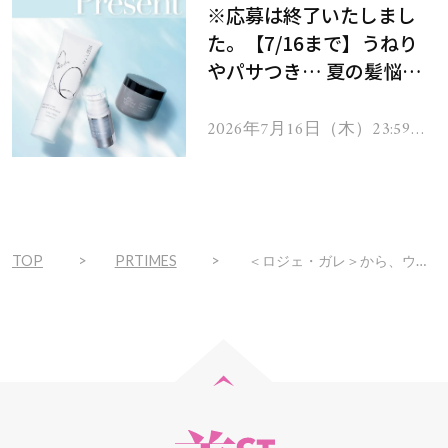
※応募は終了いたしまし
た。【7/16まで】うねり
やパサつき… 夏の髪悩み
を解消するヘアケアアイテ
ムを13名様にプレゼン
2026年7月16日（木）23:59ま
で
ト！
TOP
PRTIMES
＜ロジェ・ガレ＞から、ウェルビーイングなムードへ誘うボディミルクに、ネロリの香りが登場