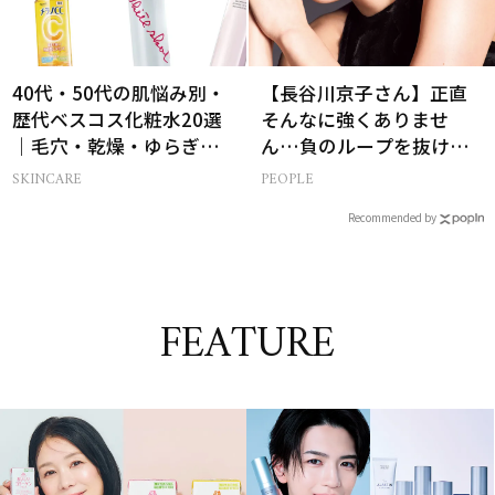
40代・50代の肌悩み別・
【長谷川京子さん】正直
歴代ベスコス化粧水20選
そんなに強くありませ
｜毛穴・乾燥・ゆらぎな
ん…負のループを抜ける
ど
15分の習慣とは?
SKINCARE
PEOPLE
Recommended by
FEATURE