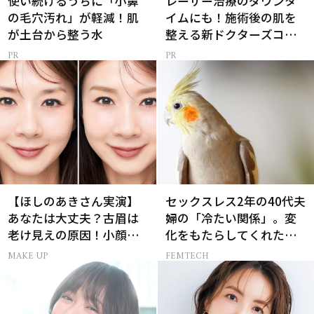
使い続けるうちに「小鼻
レーザー治療のダウンタ
の毛穴汚れ」が軽減！肌
イムにも！施術後の肌を
が土台から整う水
整える新ドクターズコス
メ
【ほしのあきさん実演】
セックスレス2年の40代夫
あなたは大丈夫？古眉は
婦の「冷たい関係」。変
老け見えの原因！小顔と
化をもたらしてくれたの
目元パッチリを叶える美
は、オウムだった！
MAKE UP
FEMTECH
眉術