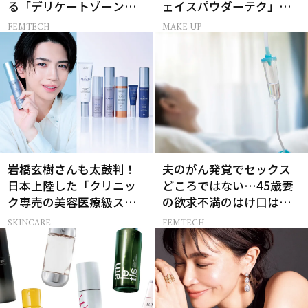
る「デリケートゾーン」
ェイスパウダーテク」お
のリアルなお悩み４選
粉の選び方・塗り方Q&A
FEMTECH
MAKE UP
岩橋玄樹さんも太鼓判！
夫のがん発覚でセックス
日本上陸した「クリニッ
どころではない…45歳妻
ク専売の美容医療級スキ
の欲求不満のはけ口は
ンケア」
【セックスレス AND THE
SKINCARE
FEMTECH
CITY -女たちの告白-】