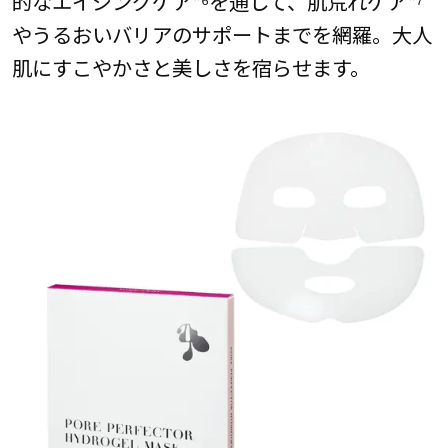
的なエイジングケア*⁶を通して、肌荒れケア*⁷
やうるおいバリアのサポートまでを網羅。大人
肌にすこやかさと美しさを宿らせます。