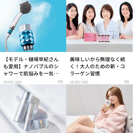
【モデル・樋場早紀さん
美味しいから無理なく続
も愛用】ナノバブルのシ
く！大人のための新・コ
ャワーで肌悩みを一気に
ラーゲン習慣
解決
SKINCARE
SKINCARE
PR
PR