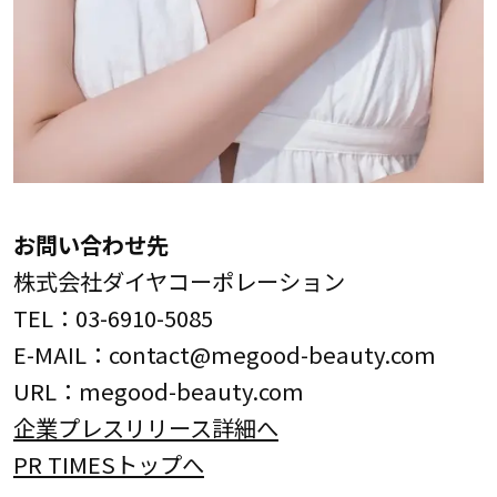
お問い合わせ先
株式会社ダイヤコーポレーション
TEL：03-6910-5085
E-MAIL：contact@megood-beauty.com
URL：megood-beauty.com
企業プレスリリース詳細へ
PR TIMESトップへ