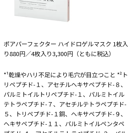
ポアパーフェクター ハイドロゲルマスク 1枚入
り880円／4枚入り3,300円（ともに税込）
*¹乾燥やハリ不足により毛穴が目立つこと *²ト
リペプチド-１、アセチルヘキサペプチド-８、
パルミトイルトリペプチド-１、パルミトイル
テトラペプチド-７、アセチルテトラペプチド-
５、トリペプチド-１銅、ヘキサペプチド-９、
ヘキサペプチド-１１、パルミトイルペンタペ