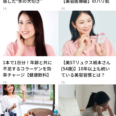
感した“水の大切さ”
【美容医療級】のハリ肌
1本で1日分！年齢と共に
【美STリュクス紙本さん
不足するコラーゲンを効
(54歳)】10年以上も続い
率チャージ【健康飲料】
ている美容習慣とは？