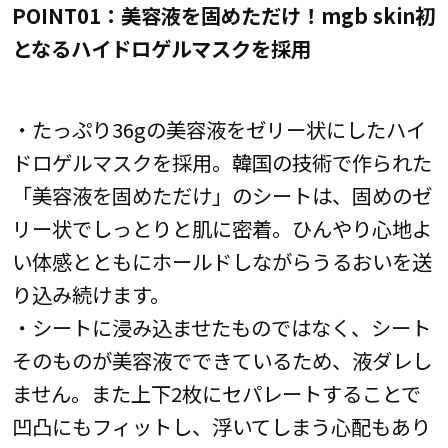
POINT01：美容液を固めただけ！mgb skin初
となるハイドロゲルマスクを採用
・たっぷり36gの美容液をゼリー状にしたハイ
ドロゲルマスクを採用。韓国の技術で作られた
「美容液を固めただけ」のシートは、固めのゼ
リー状でしっとりと肌に密着。ひんやり心地よ
い体感とともにホールドしながらうるおいを送
り込み続けます。
・シートに浸み込ませたものではなく、シート
そのものが美容液でできているため、液ダレし
ません。また上下2枚にセパレートすることで
凹凸にもフィットし、浮いてしまう心配もあり