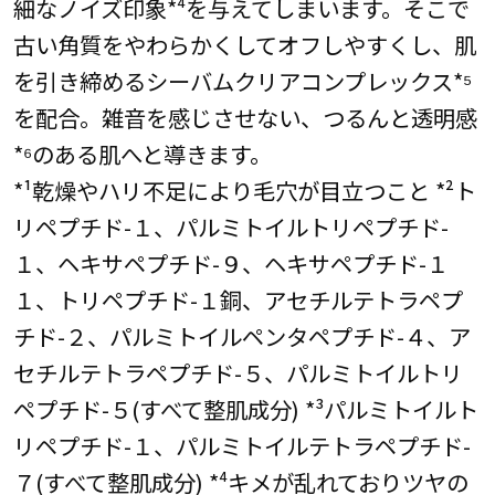
細なノイズ印象*⁴を与えてしまいます。そこで
古い角質をやわらかくしてオフしやすくし、肌
を引き締めるシーバムクリアコンプレックス*⁵
を配合。雑音を感じさせない、つるんと透明感
*⁶のある肌へと導きます。
*¹乾燥やハリ不足により毛穴が目立つこと *²ト
リペプチド-１、パルミトイルトリペプチド-
１、ヘキサペプチド-９、ヘキサペプチド-１
１、トリペプチド-１銅、アセチルテトラペプ
チド-２、パルミトイルペンタペプチド-４、ア
セチルテトラペプチド-５、パルミトイルトリ
ペプチド-５(すべて整肌成分) *³パルミトイルト
リペプチド-１、パルミトイルテトラペプチド-
７(すべて整肌成分) *⁴キメが乱れておりツヤの