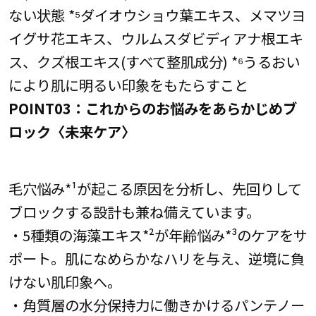
ない状態 *⁵ダイオウショウ葉エキス、メマツヨ
イグサ花エキス、ウルムスダビディアナ根エキ
ス、クズ根エキス(すべて整肌成分) *⁶うるおい
により肌に明るい印象をもたらすこと
POINT03：これからのお悩みをあらかじめブ
ロック〈未来ケア〉
毛穴悩み*¹が起こる原因を分析し、先回りして
ブロックする設計も兼ね備えています。
・5種類の海藻エキス*²が年齢悩み*³のケアをサ
ポート。肌になめらかなハリを与え、逆境に負
けない肌印象へ。
・角質層の水分保持力に働きかけるパンテノー