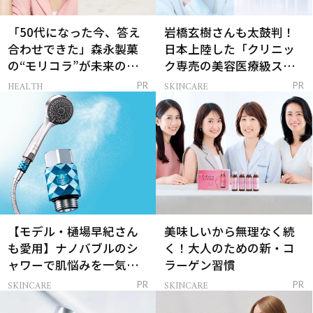
「50代になった今、答え
岩橋玄樹さんも太鼓判！
合わせできた」森永製菓
日本上陸した「クリニッ
の“モリコラ”が未来のキ
ク専売の美容医療級スキ
レイを連れてくる！
ンケア」
HEALTH
SKINCARE
PR
PR
【モデル・樋場早紀さん
美味しいから無理なく続
も愛用】ナノバブルのシ
く！大人のための新・コ
ャワーで肌悩みを一気に
ラーゲン習慣
解決
SKINCARE
SKINCARE
PR
PR