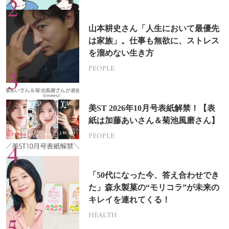
山本耕史さん「人生において最優先
は家族」。仕事も無欲に、ストレス
を溜めない生き方
PEOPLE
美ST 2026年10月号表紙解禁！【表
紙は加藤あいさん＆菊池風磨さん】
PEOPLE
「50代になった今、答え合わせでき
た」森永製菓の“モリコラ”が未来の
キレイを連れてくる！
HEALTH