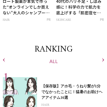
ロート製薬が本気で作っ
40代のハリ不足・しぼみ
た“オンラインでしか買え
感に！科学の力で肌力を
ない”大人のシャンプー＆
底上げする「肌密度セラ
トリートメントって？
ム」
HAIR
SKINCARE
PR
PR
RANKING
ALL
【保存版】アホ毛・うねり髪が1分
でなかったことに！猛暑のお助けヘ
アアイテム16選
HAIR