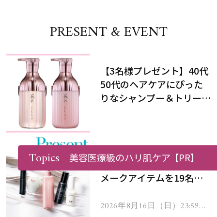
PRESENT & EVENT
【3名様プレゼント】40代
50代のヘアケアにぴった
りなシャンプー＆トリート
メントで、うねり悩みに対
処！
【8/16まで】最新ヘアミ
Topics
美容医療級のハリ肌ケア
【PR】
ルク＆夏でも崩れ知らずな
メークアイテムを19名様
にプレゼント！
2026年8月16日（日）23:59ま
で