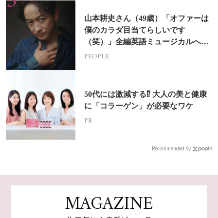
山本耕史さん（49歳）「オファーは
僕のカラダ目当てらしいです
（笑）」全編英語ミュージカルへの
挑戦
PEOPLE
50代には激減する⁉ 大人の美と健康
に「コラーゲン」が必要なワケ
PR
Recommended by
MAGAZINE