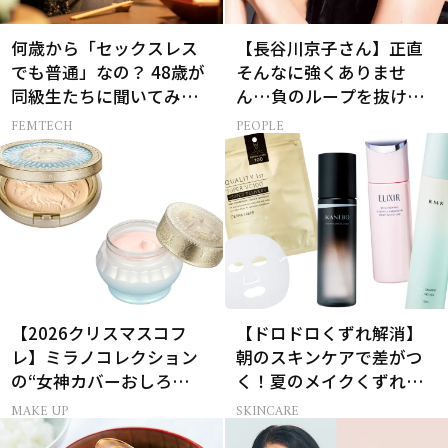
何歳から「セックスレス
【長谷川京子さん】正直
でも普通」なの？ 48歳が
そんなに強くありませ
同級生たちに聞いてみた
ん…負のループを抜ける
ら…
15分の習慣とは?
FEMTECH
PEOPLE
【2026クリスマスコフ
【ドロドロくずれ解消】
レ】ミラノコレクション
朝のスキンケアで差がつ
の“女神カバーおしろ
く！夏のメイクくずれ防
い”で主役に！
止術
MAKE UP
SKINCARE