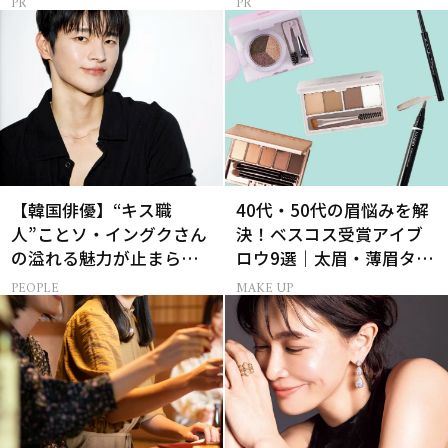
【韓国俳優】“キス職
40代・50代の眉悩みを解
人”ことソ・イングクさん
決！ベスコス受賞アイブ
の溢れる魅力が止まらな
ロウ9選｜太眉・薄眉タイ
い【特別画像集】
プ別の描き方
PEOPLE
MAKE UP