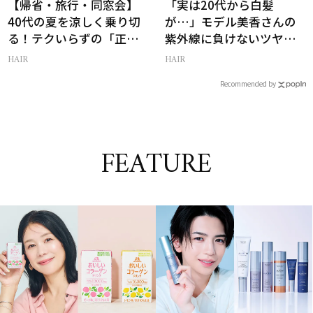
【帰省・旅行・同窓会】
「実は20代から白髪
40代の夏を涼しく乗り切
が…」モデル美香さんの
る！テクいらずの「正解
紫外線に負けないツヤ美
ヘアアレンジ」3選
髪ケア
HAIR
HAIR
Recommended by
FEATURE