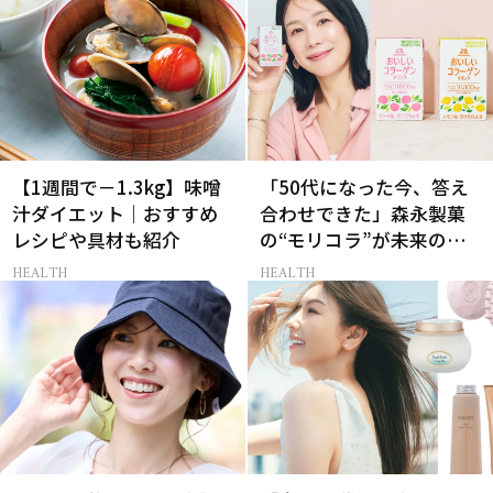
【1週間で－1.3kg】味噌
「50代になった今、答え
汁ダイエット｜おすすめ
合わせできた」森永製菓
レシピや具材も紹介
の“モリコラ”が未来のキ
レイを連れてくる！
HEALTH
HEALTH