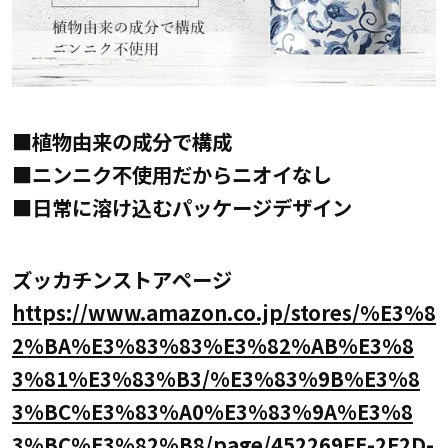
■植物由来の成分で構成
■ニンニク不使用だからニオイなし
■日常に溶け込むパッケージデザイン
ズッカチンストアページ
https://www.amazon.co.jp/stores/%E3%8
2%BA%E3%83%83%E3%82%AB%E3%8
3%81%E3%83%B3/%E3%83%9B%E3%8
3%BC%E3%83%A0%E3%83%9A%E3%8
3%BC%E3%82%B8/page/452269FE-2F2D-