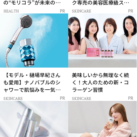
の“モリコラ”が未来のキ
ク専売の美容医療級スキ
レイを連れてくる！
ンケア」
HEALTH
SKINCARE
PR
PR
【モデル・樋場早紀さん
美味しいから無理なく続
も愛用】ナノバブルのシ
く！大人のための新・コ
ャワーで肌悩みを一気に
ラーゲン習慣
解決
SKINCARE
SKINCARE
PR
PR