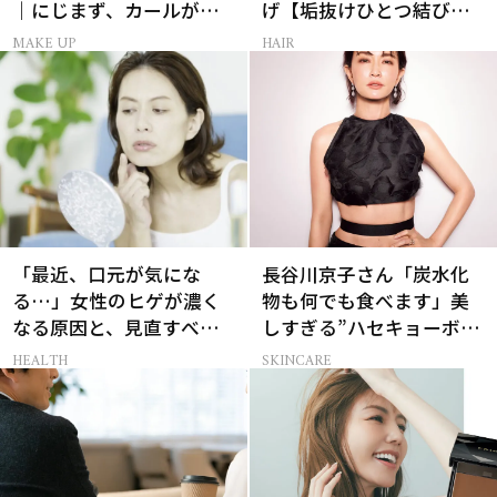
｜にじまず、カールが続
げ【垢抜けひとつ結び】
く名品
のルール
MAKE UP
HAIR
「最近、口元が気にな
長谷川京子さん「炭水化
る…」女性のヒゲが濃く
物も何でも食べます」美
なる原因と、見直すべき
しすぎる”ハセキョーボデ
生活習慣［医師監修］
ィ”を作る秘訣
HEALTH
SKINCARE