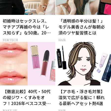
初婚時はセックスレス、
「透明感の半分は髪！」
マチアプ再婚の今は「レ
モデル美香さんが毎朝必
ス知らず」な50歳。20代
須のツヤ髪習慣とは
と変えた“結婚の条件”と
FEMTECH
HAIR
は？
【徹底比較】40代・50代
【アホ毛・浮き毛対策】
の縦ジワ・くすみをオ
湿気で広がる髪に！頼れ
フ！2026年ベスコス受賞
る最新ヘアセット剤4選
リキッドルージュ3選
MAKE UP
HAIR