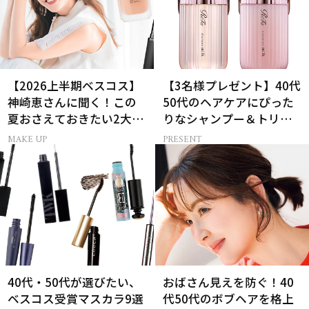
【2026上半期ベスコス】
【3名様プレゼント】40代
神崎恵さんに聞く！この
50代のヘアケアにぴった
夏おさえておきたい2大メ
りなシャンプー＆トリー
イクトレンド
トメントで、うねり悩み
MAKE UP
PRESENT
に対処！
40代・50代が選びたい、
おばさん見えを防ぐ！40
ベスコス受賞マスカラ9選
代50代のボブヘアを格上