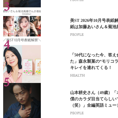
PEOPLE
美ST 2026年10月号表
紙は加藤あいさん＆菊池
PEOPLE
「50代になった今、答え
た」森永製菓の“モリコラ
キレイを連れてくる！
HEALTH
山本耕史さん（49歳）「
僕のカラダ目当てらしい
（笑）」全編英語ミュー
挑戦
PEOPLE