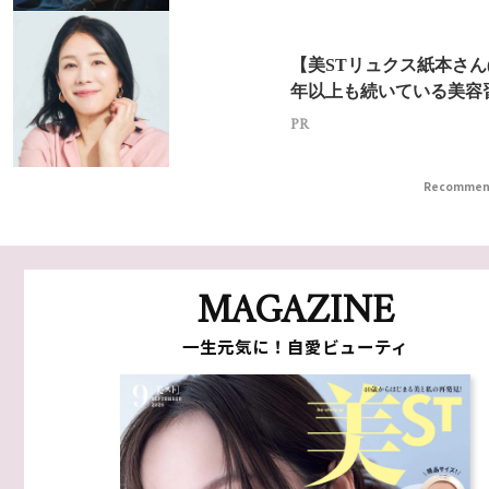
【美STリュクス紙本さん(5
年以上も続いている美容
PR
Recommen
MAGAZINE
一生元気に！自愛ビューティ