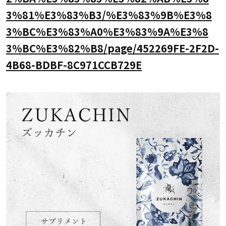
3%81%E3%83%B3/%E3%83%9B%E3%8
3%BC%E3%83%A0%E3%83%9A%E3%8
3%BC%E3%82%B8/page/452269FE-2F2D-
4B68-BDBF-8C971CCB729E