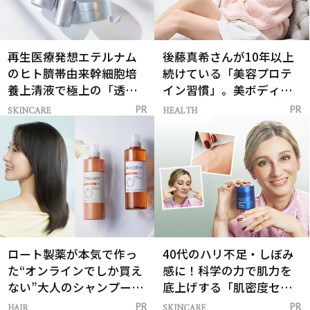
再生医療発想エテルナム
後藤真希さんが10年以上
のヒト臍帯由来幹細胞培
続けている「美容プロテ
養上清液で極上の「透明
イン習慣」。美ボディを
感ハリ肌」へ
支える朝ルーティンと
SKINCARE
HEALTH
PR
PR
は？
ロート製薬が本気で作っ
40代のハリ不足・しぼみ
た“オンラインでしか買え
感に！科学の力で肌力を
ない”大人のシャンプー＆
底上げする「肌密度セラ
トリートメントって？
ム」
HAIR
SKINCARE
PR
PR